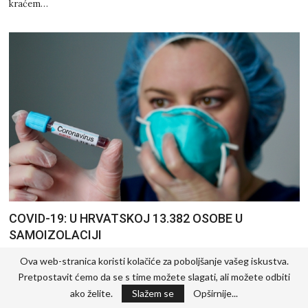
kraćem…
COVID-19: U HRVATSKOJ 13.382 OSOBE U
SAMOIZOLACIJI
Do utorka, 2. ožujka 2021. u Hrvatskoj je ukupno zabilježeno 243.458
Ova web-stranica koristi kolačiće za poboljšanje vašeg iskustva.
osoba zaraženih koronavirusom, od kojih je 5.548 preminulo, a…
Pretpostavit ćemo da se s time možete slagati, ali možete odbiti
ako želite.
Slažem se
Opširnije...