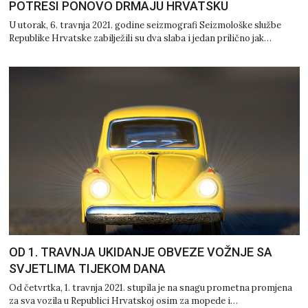
POTRESI PONOVO DRMAJU HRVATSKU
U utorak, 6. travnja 2021. godine seizmografi Seizmološke službe
Republike Hrvatske zabilježili su dva slaba i jedan prilično jak…
OD 1. TRAVNJA UKIDANJE OBVEZE VOŽNJE SA
SVJETLIMA TIJEKOM DANA
Od četvrtka, 1. travnja 2021. stupila je na snagu prometna promjena
za sva vozila u Republici Hrvatskoj osim za mopede i…