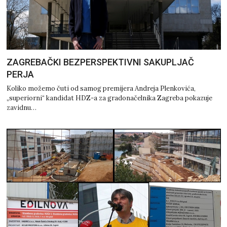
ZAGREBAČKI BEZPERSPEKTIVNI SAKUPLJAČ
PERJA
Koliko možemo čuti od samog premijera Andreja Plenkovića,
„superiorni“ kandidat HDZ-a za gradonačelnika Zagreba pokazuje
zavidnu…