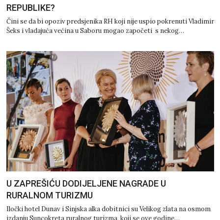
REPUBLIKE?
Čini se da bi opoziv predsjenika RH koji nije uspio pokrenuti Vladimir
Šeks i vladajuća većina u Saboru mogao započeti s nekog…
U ZAPREŠIĆU DODIJELJENE NAGRADE U
RURALNOM TURIZMU
Iločki hotel Dunav i Sinjska alka dobitnici su Velikog zlata na osmom
izdanju Suncokreta ruralnog turizma, koji se ove godine…