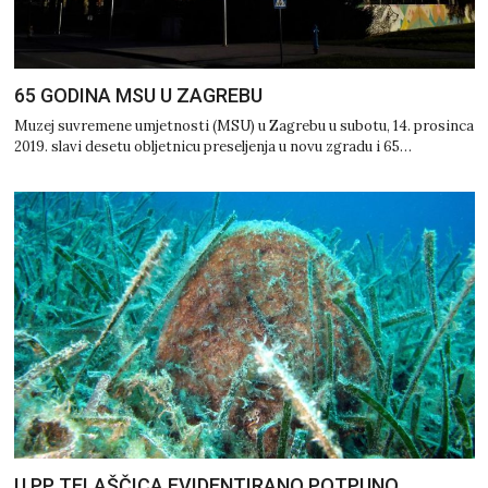
65 GODINA MSU U ZAGREBU
Muzej suvremene umjetnosti (MSU) u Zagrebu u subotu, 14. prosinca
2019. slavi desetu obljetnicu preseljenja u novu zgradu i 65…
U PP TELAŠČICA EVIDENTIRANO POTPUNO