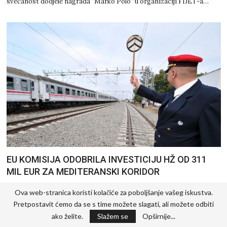
svečanost dodjele nagrada “Marko Polo” u organizaciji FIJET-a…
EU KOMISIJA ODOBRILA INVESTICIJU HŽ OD 311
MIL EUR ZA MEDITERANSKI KORIDOR
Europska komisija je u četvrtak, 12. prosinca 2019. odobrila
Ova web-stranica koristi kolačiće za poboljšanje vašeg iskustva.
investiciju od 311 milijuna eura iz Kohezijskog fonda za dogradnju…
Pretpostavit ćemo da se s time možete slagati, ali možete odbiti
ako želite.
Slažem se
Opširnije...