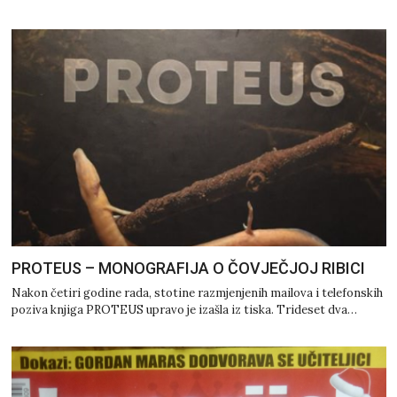
PROTEUS – MONOGRAFIJA O ČOVJEČJOJ RIBICI
Nakon četiri godine rada, stotine razmjenjenih mailova i telefonskih
poziva knjiga PROTEUS upravo je izašla iz tiska. Trideset dva…