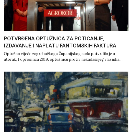
POTVRĐENA OPTUŽNICA ZA POTICANJE,
IZDAVANJE I NAPLATU FANTOMSKIH FAKTURA
Optužno vijeće zagrebačkoga Županijskog suda potvrdilo je u
utorak, 17. prosinca 2019. optužnicu protiv nekadašnjeg vlasnika…