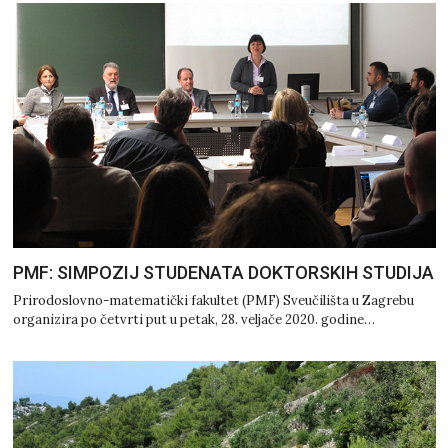
PMF: SIMPOZIJ STUDENATA DOKTORSKIH STUDIJA
Prirodoslovno-matematički fakultet (PMF) Sveučilišta u Zagrebu
organizira po četvrti put u petak, 28. veljače 2020. godine…