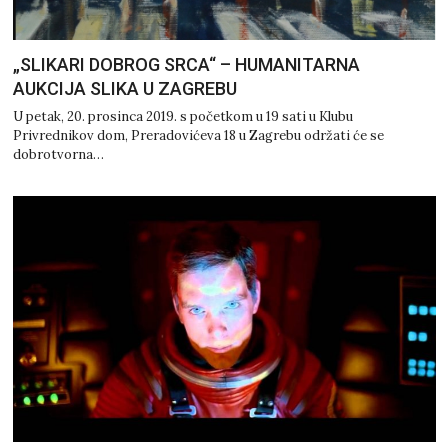
„SLIKARI DOBROG SRCA“ – HUMANITARNA
AUKCIJA SLIKA U ZAGREBU
U petak, 20. prosinca 2019. s početkom u 19 sati u Klubu
Privrednikov dom, Preradovićeva 18 u Zagrebu održati će se
dobrotvorna…