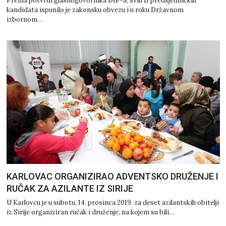
Prema potvrdi glasnogovornika DIP-a, svih 11 predsjedničkih
kandidata ispunilo je zakonsku obvezu i u roku Državnom
izbornom…
KARLOVAC ORGANIZIRAO ADVENTSKO DRUŽENJE I
RUČAK ZA AZILANTE IZ SIRIJE
U Karlovcu je u subotu, 14. prosinca 2019. za deset azilantskih obitelji
iz Sirije organiziran ručak i druženje, na kojem su bili…