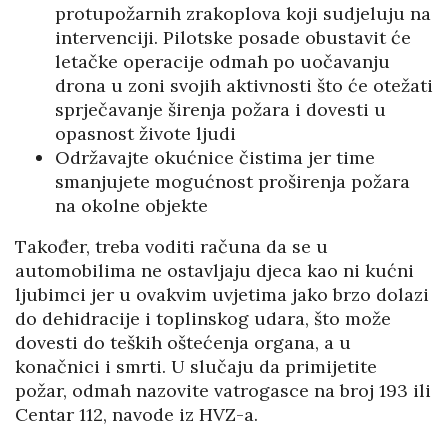
protupožarnih zrakoplova koji sudjeluju na
intervenciji. Pilotske posade obustavit će
letačke operacije odmah po uočavanju
drona u zoni svojih aktivnosti što će otežati
sprječavanje širenja požara i dovesti u
opasnost živote ljudi
Održavajte okućnice čistima jer time
smanjujete mogućnost proširenja požara
na okolne objekte
Također, treba voditi računa da se u
automobilima ne ostavljaju djeca kao ni kućni
ljubimci jer u ovakvim uvjetima jako brzo dolazi
do dehidracije i toplinskog udara, što može
dovesti do teških oštećenja organa, a u
konačnici i smrti. U slučaju da primijetite
požar, odmah nazovite vatrogasce na broj 193 ili
Centar 112, navode iz HVZ-a.