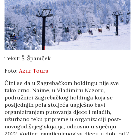
Tekst: Š. Španiček
Foto:
Azur Tours
Čini se da u Zagrebačkom holdingu nije sve
tako crno. Naime, u Vladimiru Nazoru,
podružnici Zagrebačkog holdinga koja se
posljednjih pola stoljeća uspješno bavi
organiziranjem putovanja djece i mladih,
užurbano teku pripreme u organizaciji post-
novogodišnjeg skijanja, odnosno u siječnju
2022. godine, namijenjenog za djecu u dobi od 7