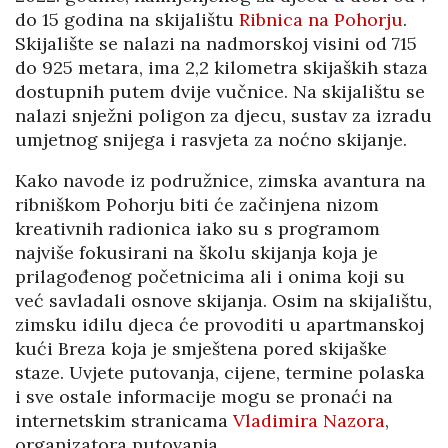
do 15 godina na skijalištu
Ribnica na Pohorju
.
Skijalište se nalazi na nadmorskoj visini od 715
do 925 metara, ima 2,2 kilometra skijaških staza
dostupnih putem dvije vučnice. Na skijalištu se
nalazi snježni poligon za djecu, sustav za izradu
umjetnog snijega i rasvjeta za noćno skijanje.
Kako navode iz podružnice, zimska avantura na
ribniškom Pohorju biti će začinjena nizom
kreativnih radionica iako su s programom
najviše fokusirani na školu skijanja koja je
prilagođenog početnicima ali i onima koji su
već savladali osnove skijanja. Osim na skijalištu,
zimsku idilu djeca će provoditi u apartmanskoj
kući Breza koja je smještena pored skijaške
staze. Uvjete putovanja, cijene, termine polaska
i sve ostale informacije mogu se pronaći na
internetskim stranicama
Vladimira Nazora
,
organizatora putovanja.