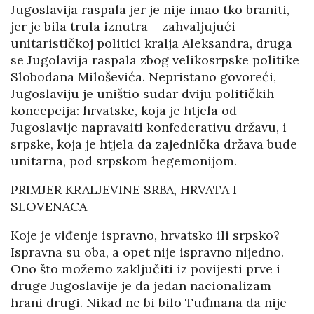
Jugoslavija raspala jer je nije imao tko braniti,
jer je bila trula iznutra – zahvaljujući
unitarističkoj politici kralja Aleksandra, druga
se Jugolavija raspala zbog velikosrpske politike
Slobodana Miloševića. Nepristano govoreći,
Jugoslaviju je uništio sudar dviju političkih
koncepcija: hrvatske, koja je htjela od
Jugoslavije napravaiti konfederativu državu, i
srpske, koja je htjela da zajednička država bude
unitarna, pod srpskom hegemonijom.
PRIMJER KRALJEVINE SRBA, HRVATA I
SLOVENACA
Koje je viđenje ispravno, hrvatsko ili srpsko?
Ispravna su oba, a opet nije ispravno nijedno.
Ono što možemo zaključiti iz povijesti prve i
druge Jugoslavije je da jedan nacionalizam
hrani drugi. Nikad ne bi bilo Tuđmana da nije