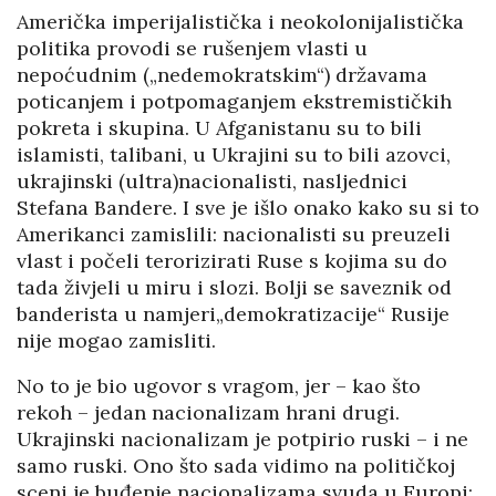
Američka imperijalistička i neokolonijalistička
politika provodi se rušenjem vlasti u
nepoćudnim („nedemokratskim“) državama
poticanjem i potpomaganjem ekstremističkih
pokreta i skupina. U Afganistanu su to bili
islamisti, talibani, u Ukrajini su to bili azovci,
ukrajinski (ultra)nacionalisti, nasljednici
Stefana Bandere. I sve je išlo onako kako su si to
Amerikanci zamislili: nacionalisti su preuzeli
vlast i počeli terorizirati Ruse s kojima su do
tada živjeli u miru i slozi. Bolji se saveznik od
banderista u namjeri„demokratizacije“ Rusije
nije mogao zamisliti.
No to je bio ugovor s vragom, jer – kao što
rekoh – jedan nacionalizam hrani drugi.
Ukrajinski nacionalizam je potpirio ruski – i ne
samo ruski. Ono što sada vidimo na političkoj
sceni je buđenje nacionalizama svuda u Europi: