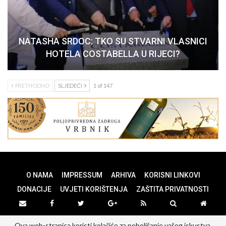
NATASHA SRDOC: TKO SU STVARNI VLASNICI
HOTELA COSTABELLA U RIJECI?
PRETHODNO
SLJEDEĆI
1 of 147
O NAMA
IMPRESSUM
ARHIVA
KORISNI LINKOVI
DONACIJE
UVJETI KORIŠTENJA
ZAŠTITA PRIVATNOSTI
Ova web-stranica koristi kolačiće za poboljšanje vašeg iskustva.