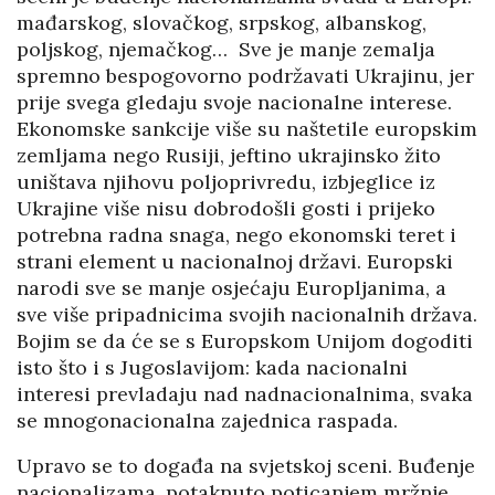
mađarskog, slovačkog, srpskog, albanskog,
poljskog, njemačkog… Sve je manje zemalja
spremno bespogovorno podržavati Ukrajinu, jer
prije svega gledaju svoje nacionalne interese.
Ekonomske sankcije više su naštetile europskim
zemljama nego Rusiji, jeftino ukrajinsko žito
uništava njihovu poljoprivredu, izbjeglice iz
Ukrajine više nisu dobrodošli gosti i prijeko
potrebna radna snaga, nego ekonomski teret i
strani element u nacionalnoj državi. Europski
narodi sve se manje osjećaju Europljanima, a
sve više pripadnicima svojih nacionalnih država.
Bojim se da će se s Europskom Unijom dogoditi
isto što i s Jugoslavijom: kada nacionalni
interesi prevladaju nad nadnacionalnima, svaka
se mnogonacionalna zajednica raspada.
Upravo se to događa na svjetskoj sceni. Buđenje
nacionalizama, potaknuto poticanjem mržnje