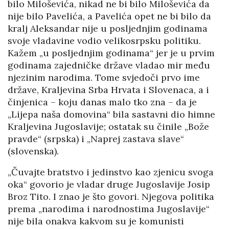
bilo Miloševića, nikad ne bi bilo Miloševića da
nije bilo Pavelića, a Pavelića opet ne bi bilo da
kralj Aleksandar nije u posljednjim godinama
svoje vladavine vodio velikosrpsku politiku.
Kažem „u posljednjim godinama“ jer je u prvim
godinama zajedničke države vladao mir među
njezinim narodima. Tome svjedoči prvo ime
države, Kraljevina Srba Hrvata i Slovenaca, a i
činjenica – koju danas malo tko zna – da je
„Lijepa naša domovina“ bila sastavni dio himne
Kraljevina Jugoslavije; ostatak su činile „Bože
pravde“ (srpska) i „Naprej zastava slave“
(slovenska).
„Čuvajte bratstvo i jedinstvo kao zjenicu svoga
oka“ govorio je vladar druge Jugoslavije Josip
Broz Tito. I znao je što govori. Njegova politika
prema „narodima i narodnostima Jugoslavije“
nije bila onakva kakvom su je komunisti