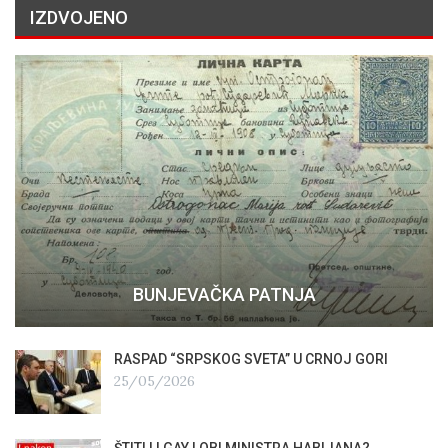
IZDVOJENO
BUNJEVAČKA PATNJA
RASPAD “SRPSKOG SVETA” U CRNOJ GORI
25/05/2026
ŠTITI LI GAY LOBI MINISTRA HABIJANA?