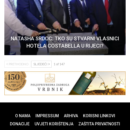
NATASHA SRDOC: TKO SU STVARNI VLASNICI
HOTELA COSTABELLA U RIJECI?
PRETHODNO
SLJEDEĆI
1 of 147
O NAMA
IMPRESSUM
ARHIVA
KORISNI LINKOVI
DONACIJE
UVJETI KORIŠTENJA
ZAŠTITA PRIVATNOSTI