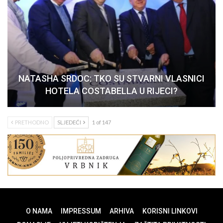
NATASHA SRDOC: TKO SU STVARNI VLASNICI
HOTELA COSTABELLA U RIJECI?
PRETHODNO
SLJEDEĆI
1 of 147
O NAMA
IMPRESSUM
ARHIVA
KORISNI LINKOVI