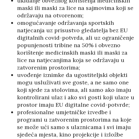
ukidanje obveznog korištenja medicinskih
maski ili maski za lice na sajmovima koji se
održavaju na otvorenom;
omogućavanje održavanja sportskih
natjecanja uz prisustvo gledatelja bez EU
digitalnih covid-potvrda, ali uz ograničenje
popunjenosti tribine na 50% i obvezno
korištenje medicinskih maski ili maski za
lice na natjecanjima koja se održavaju u
zatvorenim prostorima;
uvođenje iznimke da ugostiteljski objekti
mogu usluživati sve goste, a ne samo one
koji sjede za stolovima, ali samo ako imaju
kontrolirani ulaz i ako svi gosti koji ulaze u
prostor imaju EU digitalne covid-potvrde;
profesionalne umjetničke izvedbe i
programi u zatvorenim prostorima na koje
se može ući samo s ulaznicama i svi imaju
sjedeća mjesta, kino projekcije i izložbe