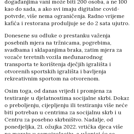
događanjima vani može biti 200 osoba, a ne 100
kao do sada, a ako svi imaju digitalne covid-
potvrde, više nema ograničenja. Radno vrijeme
kafića i restorana produljuje se do 2 sata ujutro.
Donesene su odluke o prestanku važenja
posebnih mjera na tržnicama, pogrebima,
svadbama i sklapanjima braka, zatim mjera za
vozače teretnih vozila međunarodnog
transporta te korištenja dječjih igrališta i
otvorenih sportskih igrališta i bavljenja
rekreativnim sportom na otvorenom.
Osim toga, od danas vrijedi i promjena za
testiranje u djelatnostima socijalne skrbi. Dokaz
o preboljenju, cijepljenju ili testiranju više neće
biti potreban u centrima za socijalnu skrb i u
Centru za posebno skrbništvo. Nadalje, od
ponedjeljka, 21. ožujka 2022. vrtićka djeca više
ne moraju u samoizolaciju, a učenici će se