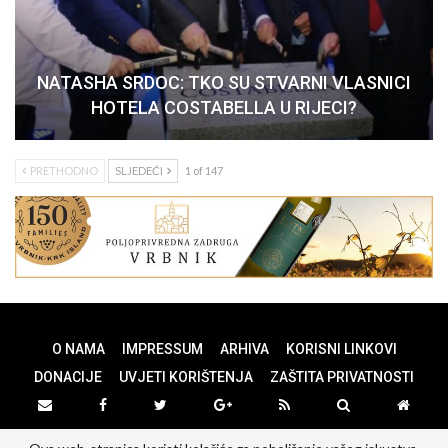
NATASHA SRDOC: TKO SU STVARNI VLASNICI
HOTELA COSTABELLA U RIJECI?
PRETHODNO
SLJEDEĆI
1 of 147
O NAMA
IMPRESSUM
ARHIVA
KORISNI LINKOVI
DONACIJE
UVJETI KORIŠTENJA
ZAŠTITA PRIVATNOSTI