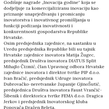
Godišnje nagrade „Inovacija godine“ koja se
dodjeljuje za komercijaliziranu inovaciju kao
priznanje unaprjeđivanju i promicanju
inovatorstva i inovativnog promišljanja u
funkciji podizanja inovativnosti i
konkurentnosti gospodarstva Republike
Hrvatske.
Osim predsjednika zajednice, na sastanku u
Uredu predsjednika Republike bili su tajnik
Hrvatske zajednice inovatora Matija Žugec,
predsjednik Društva inovatora DIATUS Split
Mihajlo Čizmić, član Upravnog odbora Hrvatske
zajednice inovatora i direktor tvrtke PIP d.o.o.
Ivan Bračić, predsjednik Udruge inovatora
Dubrovačko-neretvanske županije GjinoŠutić,
predsjednica Društva inovatora Faust Vrančić-
Šibenik i direktorica tvrtke FEMA d.o.o. Dragica
Jerkov i predsjednik Inovatorskog kluba
Popovača Dražen Beleta.