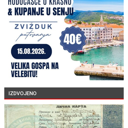
IZDVOJENO