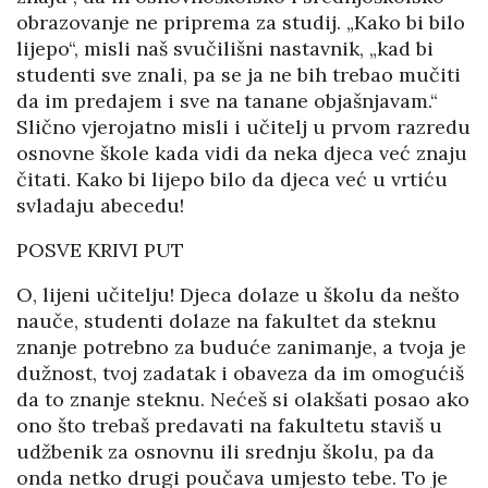
obrazovanje ne priprema za studij. „Kako bi bilo
lijepo“, misli naš svučilišni nastavnik, „kad bi
studenti sve znali, pa se ja ne bih trebao mučiti
da im predajem i sve na tanane objašnjavam.“
Slično vjerojatno misli i učitelj u prvom razredu
osnovne škole kada vidi da neka djeca već znaju
čitati. Kako bi lijepo bilo da djeca već u vrtiću
svladaju abecedu!
POSVE KRIVI PUT
O, lijeni učitelju! Djeca dolaze u školu da nešto
nauče, studenti dolaze na fakultet da steknu
znanje potrebno za buduće zanimanje, a tvoja je
dužnost, tvoj zadatak i obaveza da im omogućiš
da to znanje steknu. Nećeš si olakšati posao ako
ono što trebaš predavati na fakultetu staviš u
udžbenik za osnovnu ili srednju školu, pa da
onda netko drugi poučava umjesto tebe. To je