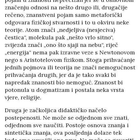
značenju odnosi na nešto drugo ili, drugačije
rečeno, znanstveni pojam samo metaforički
odgovara fizičkoj stvarnosti i to u okviru neke
teorije. Atom znači „nedjeljiva (nesjeciva)
čestica“, molekula pak „nešto vrlo sitno“,
zvijezda znači „ono što sjaji na nebu“, riječ
„energija“ nema pak izravne veze s Newtonovom
nego s Aristotelovom fizikom. Stoga prihvaćanje
jednih pojmova ili teorija ne znači nemogućnost
prihvaćanja drugih, jer da je tako svaki bi
napredak znanosti bio nemoguć. Znanost bi
potonula u dogmatizam i postala neka vrsta
vjere, religije.
Druga je začkoljica didaktičko načelo
postepenosti. Ne može se odjednom sve znati,
odjednom sve naučiti. Postoje osnova znanja i
sintetička znanja, ova posljednja dolaze tek