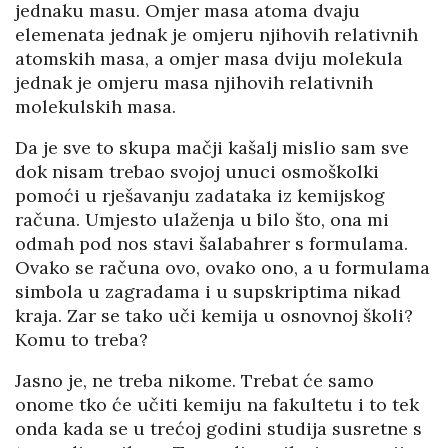
jednaku masu. Omjer masa atoma dvaju
elemenata jednak je omjeru njihovih relativnih
atomskih masa, a omjer masa dviju molekula
jednak je omjeru masa njihovih relativnih
molekulskih masa.
Da je sve to skupa mačji kašalj mislio sam sve
dok nisam trebao svojoj unuci osmoškolki
pomoći u rješavanju zadataka iz kemijskog
računa. Umjesto ulaženja u bilo što, ona mi
odmah pod nos stavi šalabahrer s formulama.
Ovako se računa ovo, ovako ono, a u formulama
simbola u zagradama i u supskriptima nikad
kraja. Zar se tako uči kemija u osnovnoj školi?
Komu to treba?
Jasno je, ne treba nikome. Trebat će samo
onome tko će učiti kemiju na fakultetu i to tek
onda kada se u trećoj godini studija susretne s