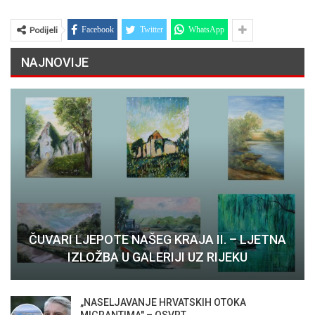
Podijeli
Facebook
Twitter
WhatsApp
NAJNOVIJE
ČUVARI LJEPOTE NAŠEG KRAJA II. – LJETNA
IZLOŽBA U GALERIJI UZ RIJEKU
„NASELJAVANJE HRVATSKIH OTOKA
MIGRANTIMA″ – OSVRT