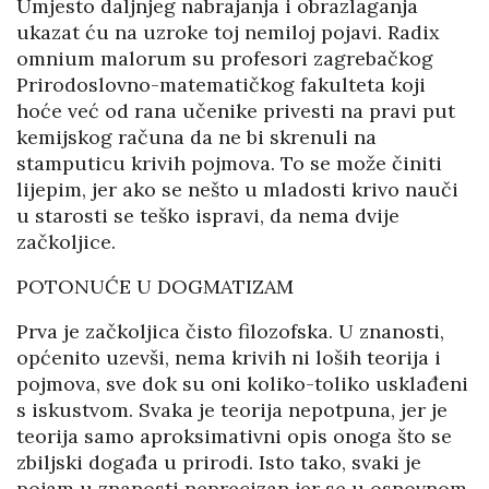
Umjesto daljnjeg nabrajanja i obrazlaganja
ukazat ću na uzroke toj nemiloj pojavi. Radix
omnium malorum su profesori zagrebačkog
Prirodoslovno-matematičkog fakulteta koji
hoće već od rana učenike privesti na pravi put
kemijskog računa da ne bi skrenuli na
stamputicu krivih pojmova. To se može činiti
lijepim, jer ako se nešto u mladosti krivo nauči
u starosti se teško ispravi, da nema dvije
začkoljice.
POTONUĆE U DOGMATIZAM
Prva je začkoljica čisto filozofska. U znanosti,
općenito uzevši, nema krivih ni loših teorija i
pojmova, sve dok su oni koliko-toliko usklađeni
s iskustvom. Svaka je teorija nepotpuna, jer je
teorija samo aproksimativni opis onoga što se
zbiljski događa u prirodi. Isto tako, svaki je
pojam u znanosti neprecizan jer se u osnovnom