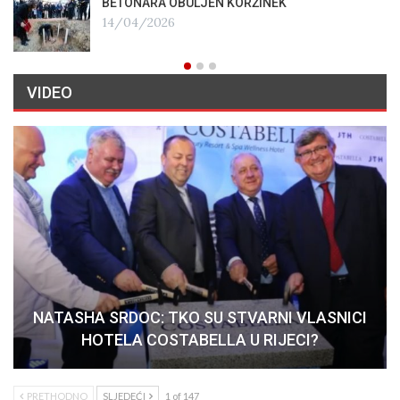
BETONARA OBULJEN KORŽINEK
14/04/2026
VIDEO
NATASHA SRDOC: TKO SU STVARNI VLASNICI
HOTELA COSTABELLA U RIJECI?
PRETHODNO
SLJEDEĆI
1 of 147