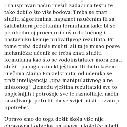
i na ispravan način riješili zadaci na testu te
tako dobilo što više bodova. Treba se znati
služiti algoritmima, napamet naučenim ili sa
šalabahtera pročitanim formulama kako bi se
po uhodanoj proceduri došlo do točnog i
nastavniku kemije prihvatljivog rezultata. Pri
tome treba doduše misliti, ali ta je misao posve
mehanička: učenik se treba znati služiti
formulama kao što se vodoinstalater mora znati
služiti papagajskim kliještima. Ili da to kažem
riječima Alaina Finkielkrauta, od učenika se
traži inteligencija „tipa manipulativnog a ne
misaonog“: „Između vještina rezultatski sve to
uspješnijih i potrošnje sve to raznolikije, način
rasuđivanja potrebit da se svijet misli – izvan je
upotrebe“.
Upravo smo do toga došli: škola više nije
obrazovna i odgojna ustanova u kojoj će mladi