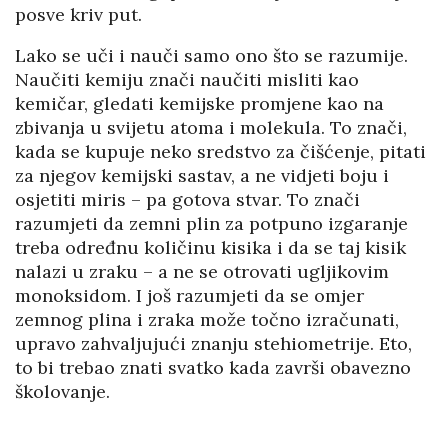
posve kriv put.
Lako se uči i nauči samo ono što se razumije.
Naučiti kemiju znači naučiti misliti kao
kemičar, gledati kemijske promjene kao na
zbivanja u svijetu atoma i molekula. To znači,
kada se kupuje neko sredstvo za čišćenje, pitati
za njegov kemijski sastav, a ne vidjeti boju i
osjetiti miris – pa gotova stvar. To znači
razumjeti da zemni plin za potpuno izgaranje
treba određnu količinu kisika i da se taj kisik
nalazi u zraku – a ne se otrovati ugljikovim
monoksidom. I još razumjeti da se omjer
zemnog plina i zraka može točno izračunati,
upravo zahvaljujući znanju stehiometrije. Eto,
to bi trebao znati svatko kada završi obavezno
školovanje.