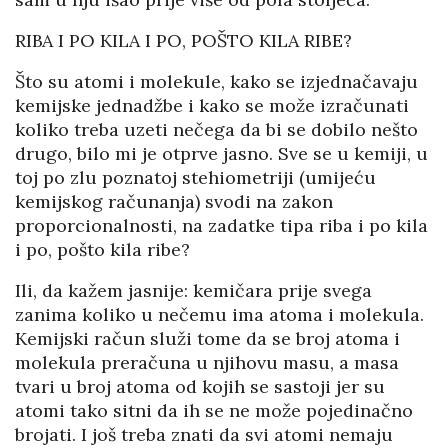
RIBA I PO KILA I PO, POŠTO KILA RIBE?
Što su atomi i molekule, kako se izjednačavaju
kemijske jednadžbe i kako se može izračunati
koliko treba uzeti nečega da bi se dobilo nešto
drugo, bilo mi je otprve jasno. Sve se u kemiji, u
toj po zlu poznatoj stehiometriji (umijeću
kemijskog računanja) svodi na zakon
proporcionalnosti, na zadatke tipa riba i po kila
i po, pošto kila ribe?
Ili, da kažem jasnije: kemičara prije svega
zanima koliko u nečemu ima atoma i molekula.
Kemijski račun služi tome da se broj atoma i
molekula preračuna u njihovu masu, a masa
tvari u broj atoma od kojih se sastoji jer su
atomi tako sitni da ih se ne može pojedinačno
brojati. I još treba znati da svi atomi nemaju