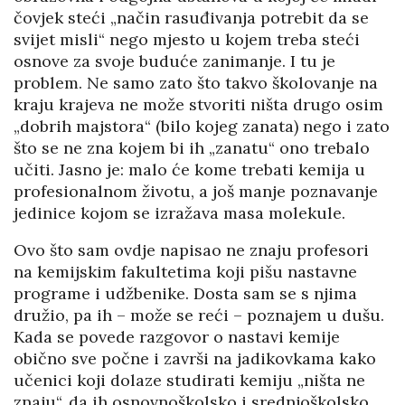
čovjek steći „način rasuđivanja potrebit da se
svijet misli“ nego mjesto u kojem treba steći
osnove za svoje buduće zanimanje. I tu je
problem. Ne samo zato što takvo školovanje na
kraju krajeva ne može stvoriti ništa drugo osim
„dobrih majstora“ (bilo kojeg zanata) nego i zato
što se ne zna kojem bi ih „zanatu“ ono trebalo
učiti. Jasno je: malo će kome trebati kemija u
profesionalnom životu, a još manje poznavanje
jedinice kojom se izražava masa molekule.
Ovo što sam ovdje napisao ne znaju profesori
na kemijskim fakultetima koji pišu nastavne
programe i udžbenike. Dosta sam se s njima
družio, pa ih – može se reći – poznajem u dušu.
Kada se povede razgovor o nastavi kemije
obično sve počne i završi na jadikovkama kako
učenici koji dolaze studirati kemiju „ništa ne
znaju“, da ih osnovnoškolsko i srednjoškolsko