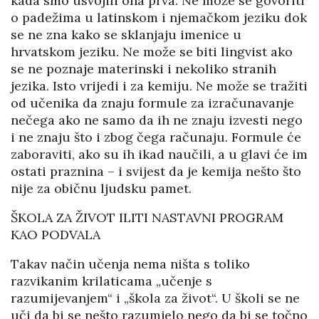
kada smo usvojili ona prva. Ne može se govoriti
o padežima u latinskom i njemačkom jeziku dok
se ne zna kako se sklanjaju imenice u
hrvatskom jeziku. Ne može se biti lingvist ako
se ne poznaje materinski i nekoliko stranih
jezika. Isto vrijedi i za kemiju. Ne može se tražiti
od učenika da znaju formule za izračunavanje
nečega ako ne samo da ih ne znaju izvesti nego
i ne znaju što i zbog čega računaju. Formule će
zaboraviti, ako su ih ikad naučili, a u glavi će im
ostati praznina – i svijest da je kemija nešto što
nije za običnu ljudsku pamet.
ŠKOLA ZA ŽIVOT ILITI NASTAVNI PROGRAM
KAO PODVALA
Takav način učenja nema ništa s toliko
razvikanim krilaticama „učenje s
razumijevanjem“ i „škola za život“. U školi se ne
uči da bi se nešto razumjelo nego da bi se točno