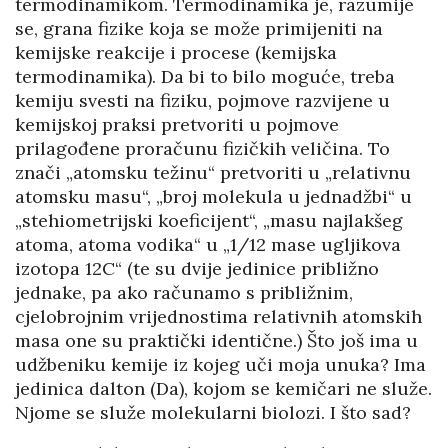
termodinamikom. Termodinamika je, razumije
se, grana fizike koja se može primijeniti na
kemijske reakcije i procese (kemijska
termodinamika). Da bi to bilo moguće, treba
kemiju svesti na fiziku, pojmove razvijene u
kemijskoj praksi pretvoriti u pojmove
prilagođene proračunu fizičkih veličina. To
znači „atomsku težinu“ pretvoriti u „relativnu
atomsku masu“, „broj molekula u jednadžbi“ u
„stehiometrijski koeficijent“, „masu najlakšeg
atoma, atoma vodika“ u „1/12 mase ugljikova
izotopa 12C“ (te su dvije jedinice približno
jednake, pa ako računamo s približnim,
cjelobrojnim vrijednostima relativnih atomskih
masa one su praktički identične.) Što još ima u
udžbeniku kemije iz kojeg uči moja unuka? Ima
jedinica dalton (Da), kojom se kemičari ne služe.
Njome se služe molekularni biolozi. I što sad?