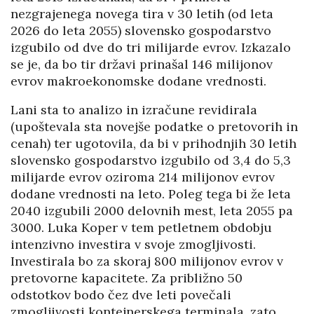
nezgrajenega novega tira v 30 letih (od leta
2026 do leta 2055) slovensko gospodarstvo
izgubilo od dve do tri milijarde evrov. Izkazalo
se je, da bo tir državi prinašal 146 milijonov
evrov makroekonomske dodane vrednosti.
Lani sta to analizo in izračune revidirala
(upoštevala sta novejše podatke o pretovorih in
cenah) ter ugotovila, da bi v prihodnjih 30 letih
slovensko gospodarstvo izgubilo od 3,4 do 5,3
milijarde evrov oziroma 214 milijonov evrov
dodane vrednosti na leto. Poleg tega bi že leta
2040 izgubili 2000 delovnih mest, leta 2055 pa
3000. Luka Koper v tem petletnem obdobju
intenzivno investira v svoje zmogljivosti.
Investirala bo za skoraj 800 milijonov evrov v
pretovorne kapacitete. Za približno 50
odstotkov bodo čez dve leti povečali
zmogljivosti kontejnerskega terminala, zato