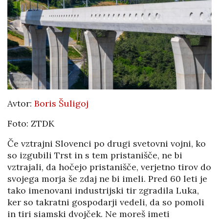
Avtor:
Boris Šuligoj
Foto: ZTDK
Če vztrajni Slovenci po drugi svetovni vojni, ko
so izgubili Trst in s tem pristanišče, ne bi
vztrajali, da hočejo pristanišče, verjetno tirov do
svojega morja še zdaj ne bi imeli. Pred 60 leti je
tako imenovani industrijski tir zgradila Luka,
ker so takratni gospodarji vedeli, da so pomoli
in tiri siamski dvojček. Ne moreš imeti