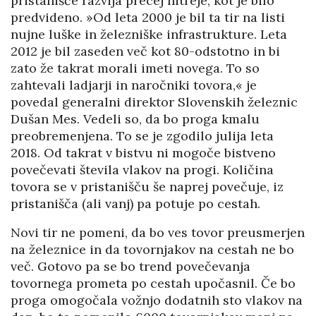
pristanišče razvija precej hitreje, kot je bilo
predvideno. »Od leta 2000 je bil ta tir na listi
nujne luške in železniške infrastrukture. Leta
2012 je bil zaseden več kot 80-odstotno in bi
zato že takrat morali imeti novega. To so
zahtevali ladjarji in naročniki tovora,« je
povedal generalni direktor Slovenskih železnic
Dušan Mes. Vedeli so, da bo proga kmalu
preobremenjena. To se je zgodilo julija leta
2018. Od takrat v bistvu ni mogoče bistveno
povečevati števila vlakov na progi. Količina
tovora se v pristanišču še naprej povečuje, iz
pristanišča (ali vanj) pa potuje po cestah.
Novi tir ne pomeni, da bo ves tovor preusmerjen
na železnice in da tovornjakov na cestah ne bo
več. Gotovo pa se bo trend povečevanja
tovornega prometa po cestah upočasnil. Če bo
proga omogočala vožnjo dodatnih sto vlakov na