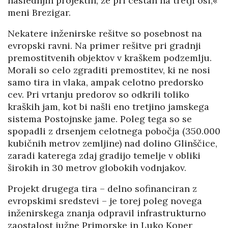
naslednjih projektih, že pri cestah na tretji osi,«
meni Brezigar.
Nekatere inženirske rešitve so posebnost na
evropski ravni. Na primer rešitve pri gradnji
premostitvenih objektov v kraškem podzemlju.
Morali so celo zgraditi premostitev, ki ne nosi
samo tira in vlaka, ampak celotno predorsko
cev. Pri vrtanju predorov so odkrili toliko
kraških jam, kot bi našli eno tretjino jamskega
sistema Postojnske jame. Poleg tega so se
spopadli z drsenjem celotnega pobočja (350.000
kubičnih metrov zemljine) nad dolino Glinščice,
zaradi katerega zdaj gradijo temelje v obliki
širokih in 30 metrov globokih vodnjakov.
Projekt drugega tira – delno sofinanciran z
evropskimi sredstevi – je torej poleg novega
inženirskega znanja odpravil infrastrukturno
zaostalost južne Primorske in Luko Koper