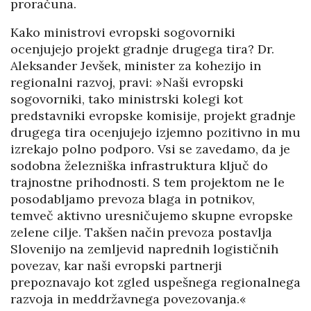
proračuna.
Kako ministrovi evropski sogovorniki
ocenjujejo projekt gradnje drugega tira? Dr.
Aleksander Jevšek, minister za kohezijo in
regionalni razvoj, pravi: »Naši evropski
sogovorniki, tako ministrski kolegi kot
predstavniki evropske komisije, projekt gradnje
drugega tira ocenjujejo izjemno pozitivno in mu
izrekajo polno podporo. Vsi se zavedamo, da je
sodobna železniška infrastruktura ključ do
trajnostne prihodnosti. S tem projektom ne le
posodabljamo prevoza blaga in potnikov,
temveč aktivno uresničujemo skupne evropske
zelene cilje. Takšen način prevoza postavlja
Slovenijo na zemljevid naprednih logističnih
povezav, kar naši evropski partnerji
prepoznavajo kot zgled uspešnega regionalnega
razvoja in meddržavnega povezovanja.«