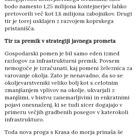
bodo namesto 1,25 milijona kontejnerjev lahko
pretovorili več kot 1,8 milijona zabojnikov. Drugi
tir je torej usklajen z razvojem koprskega
pristanišča.
Tir za premik v strategiji javnega prometa
Gospodarski pomen je bil samo eden izmed
razlogov za infrastrukturni premik. Povsem
nemogoče je izračunati, kaj pomeni železnica za
varovanje okolja. Zato je nenavadno, da so se
okoljevarstveniki veliko bolj kot s celotnim
zmanjšanjem vplivov na okolje, ukvarjali z
manjšimi, v bistvu zanemarljivimi in enkratnimi
pojavi onesnaženj, ki se tudi sicer dogajajo v
primeru večjih gradbenih posegov v katerokoli
infrastrukturo.
Toda nova proga s Krasa do morja prinaša še