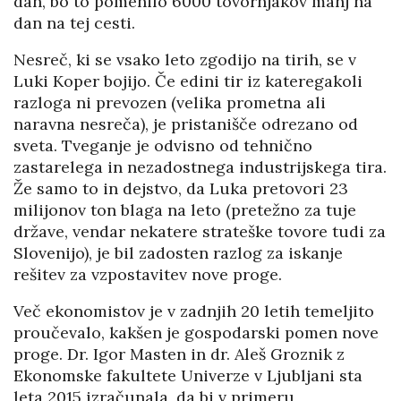
dan, bo to pomenilo 6000 tovornjakov manj na
dan na tej cesti.
Nesreč, ki se vsako leto zgodijo na tirih, se v
Luki Koper bojijo. Če edini tir iz kateregakoli
razloga ni prevozen (velika prometna ali
naravna nesreča), je pristanišče odrezano od
sveta. Tveganje je odvisno od tehnično
zastarelega in nezadostnega industrijskega tira.
Že samo to in dejstvo, da Luka pretovori 23
milijonov ton blaga na leto (pretežno za tuje
države, vendar nekatere strateške tovore tudi za
Slovenijo), je bil zadosten razlog za iskanje
rešitev za vzpostavitev nove proge.
Več ekonomistov je v zadnjih 20 letih temeljito
proučevalo, kakšen je gospodarski pomen nove
proge. Dr. Igor Masten in dr. Aleš Groznik z
Ekonomske fakultete Univerze v Ljubljani sta
leta 2015 izračunala, da bi v primeru