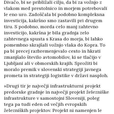
Divačo, bi se približali cilju, da bi za vožnjo z
vlakom med prestolnico in morjem potrebovali
le eno uro. Zadoščala bi podobno kompleksna
investicija, kakršno smo zastavili pri drugem
tiru. S podobno, morda celo manj zahtevno
investicijo, kakršna je bila gradnja zelo
zahtevnega spusta s Krasa do morja, bi lahko
pomembno skrajšali vožnjo vlaka do Kopra. To
pa bi precej razbremenjevalo cesto in hkrati
zmanjšalo število avtomobilov, ki se tlačijo v
Ljubljani ali v obmorskih krajih. Sprožiti bi
moralo premik v slovenski strategiji javnega
prometa in strategiji logistike v državi nasploh.
»Drugi tir je največji infrastrukturni projekt
predorske gradnje in največji projekt železniške
infrastrukture v samostojni Sloveniji, poleg
tega pa tudi eden od večjih evropskih
železniških projektov. Projekt ni namenjen le