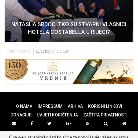
NATASHA SRDOC: TKO SU STVARNI VLASNICI
HOTELA COSTABELLA U RIJECI?
PRETHODNO
SLJEDEĆI
1 of 147
O NAMA
IMPRESSUM
ARHIVA
KORISNI LINKOVI
DONACIJE
UVJETI KORIŠTENJA
ZAŠTITA PRIVATNOSTI
Ova web-stranica koristi kolačiće za poboljšanje vašeg iskustva.