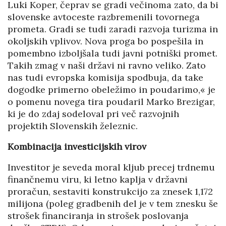
Luki Koper, čeprav se gradi večinoma zato, da bi
slovenske avtoceste razbremenili tovornega
prometa. Gradi se tudi zaradi razvoja turizma in
okoljskih vplivov. Nova proga bo pospešila in
pomembno izboljšala tudi javni potniški promet.
Takih zmag v naši državi ni ravno veliko. Zato
nas tudi evropska komisija spodbuja, da take
dogodke primerno obeležimo in poudarimo,« je
o pomenu novega tira poudaril Marko Brezigar,
ki je do zdaj sodeloval pri več razvojnih
projektih Slovenskih železnic.
Kombinacija investicijskih virov
Investitor je seveda moral kljub precej trdnemu
finančnemu viru, ki letno kaplja v državni
proračun, sestaviti konstrukcijo za znesek 1,172
milijona (poleg gradbenih del je v tem znesku še
strošek financiranja in strošek poslovanja