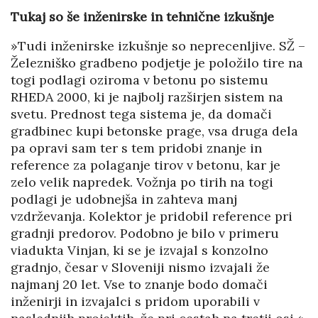
Tukaj so še inženirske in tehnične izkušnje
»Tudi inženirske izkušnje so neprecenljive. SŽ –
Železniško gradbeno podjetje je položilo tire na
togi podlagi oziroma v betonu po sistemu
RHEDA 2000, ki je najbolj razširjen sistem na
svetu. Prednost tega sistema je, da domači
gradbinec kupi betonske prage, vsa druga dela
pa opravi sam ter s tem pridobi znanje in
reference za polaganje tirov v betonu, kar je
zelo velik napredek. Vožnja po tirih na togi
podlagi je udobnejša in zahteva manj
vzdrževanja. Kolektor je pridobil reference pri
gradnji predorov. Podobno je bilo v primeru
viadukta Vinjan, ki se je izvajal s konzolno
gradnjo, česar v Sloveniji nismo izvajali že
najmanj 20 let. Vse to znanje bodo domači
inženirji in izvajalci s pridom uporabili v