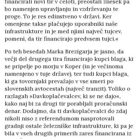
financirali novi tir v celoti, preostali znesek pa
bo namenjen upravljanju in vzdrževanju te
proge. To je res edinstveno v državi. Ker
omenjene takse plačujejo uporabniki naše
infrastrukture in je med njimi največ tujcev,
pomeni, da tir financirajo predvsem tujci.«
Po teh besedah Marka Brezigarja je jasno, da
večji del drugega tira financirajo kupci blaga, ki
se pripelje po morju v Koper (in je večinoma
namenjeno v tuje države), ter tudi kupci blaga,
ki ga tovornjaki prevažajo v vse smeri po
slovenskih avtocestah (največ tranzit). Toliko o
razlagah »Davkoplačevalcev, ki se ne dajo«,
kako naj bi za drugi tir porabljali proračunski
denar. Dodajmo, da ti davkoplačevalci do zdaj
nikoli niso z referendumom nasprotovali
gradnji ostale železniške infrastrukture, ki pa je
bila v vseh drugih primerih zares financirana iz