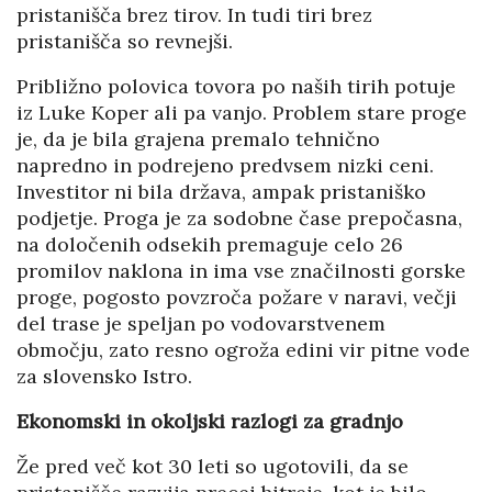
pristanišča brez tirov. In tudi tiri brez
pristanišča so revnejši.
Približno polovica tovora po naših tirih potuje
iz Luke Koper ali pa vanjo. Problem stare proge
je, da je bila grajena premalo tehnično
napredno in podrejeno predvsem nizki ceni.
Investitor ni bila država, ampak pristaniško
podjetje. Proga je za sodobne čase prepočasna,
na določenih odsekih premaguje celo 26
promilov naklona in ima vse značilnosti gorske
proge, pogosto povzroča požare v naravi, večji
del trase je speljan po vodovarstvenem
območju, zato resno ogroža edini vir pitne vode
za slovensko Istro.
Ekonomski in okoljski razlogi za gradnjo
Že pred več kot 30 leti so ugotovili, da se