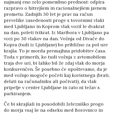
najmanj eno zelo pomembno prednost: odpira
razpravo o hitrejšem in racionalnejšem javnem
prometu. Zadnjih 30 let je prav na račun
prevelike zasedenosti proge s tovornimi vlaki
med Ljubljano in Koprom vlak vozil le dvakrat
na dan, poleti trikrat. Iz Maribora v Ljubljano pa
vozi po 30 vlakov na dan. Vožnja od Divače do
Kopra (tudi iz Ljubljane) bo približno za pol ure
krajša. To je morda premajhna pridobitev časa.
Toda v primerih, ko tudi vožnja z avtomobilom
traja dve uri, bi lahko bil že zdaj vlak do morja
konkurenčen. Še posebno če upoštevamo, da je
med vožnjo mogoče početi kaj koristnega (brati,
delati na računalniku ali počivati), da vlak
pripelje v center Ljubljane in zato ni težav s
parkiranjem.
Če bi skrajšali in posodobili železniško progo
do morja vsaj še na odseku med Borovnico in