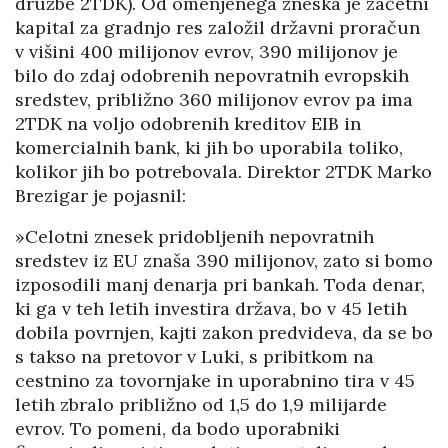
družbe 2TDK). Od omenjenega zneska je začetni
kapital za gradnjo res založil državni proračun
v višini 400 milijonov evrov, 390 milijonov je
bilo do zdaj odobrenih nepovratnih evropskih
sredstev, približno 360 milijonov evrov pa ima
2TDK na voljo odobrenih kreditov EIB in
komercialnih bank, ki jih bo uporabila toliko,
kolikor jih bo potrebovala. Direktor 2TDK Marko
Brezigar je pojasnil:
»Celotni znesek pridobljenih nepovratnih
sredstev iz EU znaša 390 milijonov, zato si bomo
izposodili manj denarja pri bankah. Toda denar,
ki ga v teh letih investira država, bo v 45 letih
dobila povrnjen, kajti zakon predvideva, da se bo
s takso na pretovor v Luki, s pribitkom na
cestnino za tovornjake in uporabnino tira v 45
letih zbralo približno od 1,5 do 1,9 milijarde
evrov. To pomeni, da bodo uporabniki