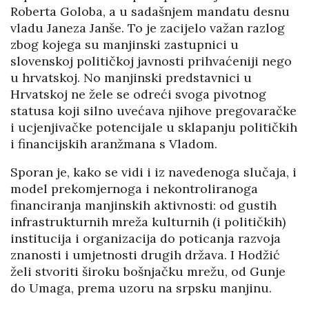
Roberta Goloba, a u sadašnjem mandatu desnu
vladu Janeza Janše. To je zacijelo važan razlog
zbog kojega su manjinski zastupnici u
slovenskoj političkoj javnosti prihvaćeniji nego
u hrvatskoj. No manjinski predstavnici u
Hrvatskoj ne žele se odreći svoga pivotnog
statusa koji silno uvećava njihove pregovaračke
i ucjenjivačke potencijale u sklapanju političkih
i financijskih aranžmana s Vladom.
Sporan je, kako se vidi i iz navedenoga slučaja, i
model prekomjernoga i nekontroliranoga
financiranja manjinskih aktivnosti: od gustih
infrastrukturnih mreža kulturnih (i političkih)
institucija i organizacija do poticanja razvoja
znanosti i umjetnosti drugih država. I Hodžić
želi stvoriti široku bošnjačku mrežu, od Gunje
do Umaga, prema uzoru na srpsku manjinu.