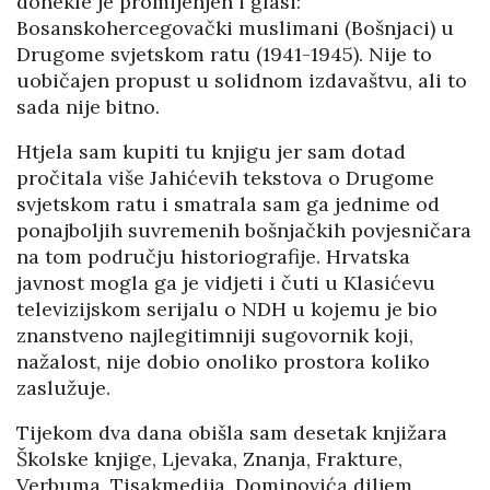
donekle je promijenjen i glasi:
Bosanskohercegovački muslimani (Bošnjaci) u
Drugome svjetskom ratu (1941-1945). Nije to
uobičajen propust u solidnom izdavaštvu, ali to
sada nije bitno.
Htjela sam kupiti tu knjigu jer sam dotad
pročitala više Jahićevih tekstova o Drugome
svjetskom ratu i smatrala sam ga jednime od
ponajboljih suvremenih bošnjačkih povjesničara
na tom području historiografije. Hrvatska
javnost mogla ga je vidjeti i čuti u Klasićevu
televizijskom serijalu o NDH u kojemu je bio
znanstveno najlegitimniji sugovornik koji,
nažalost, nije dobio onoliko prostora koliko
zaslužuje.
Tijekom dva dana obišla sam desetak knjižara
Školske knjige, Ljevaka, Znanja, Frakture,
Verbuma, Tisakmedija, Dominovića diljem