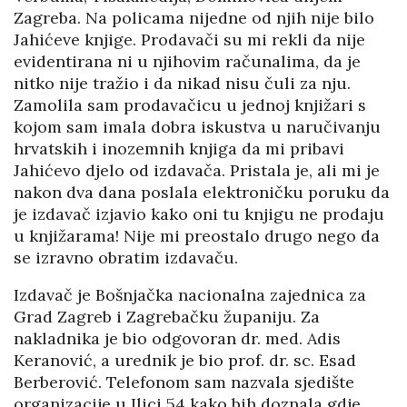
Zagreba. Na policama nijedne od njih nije bilo
Jahićeve knjige. Prodavači su mi rekli da nije
evidentirana ni u njihovim računalima, da je
nitko nije tražio i da nikad nisu čuli za nju.
Zamolila sam prodavačicu u jednoj knjižari s
kojom sam imala dobra iskustva u naručivanju
hrvatskih i inozemnih knjiga da mi pribavi
Jahićevo djelo od izdavača. Pristala je, ali mi je
nakon dva dana poslala elektroničku poruku da
je izdavač izjavio kako oni tu knjigu ne prodaju
u knjižarama! Nije mi preostalo drugo nego da
se izravno obratim izdavaču.
Izdavač je Bošnjačka nacionalna zajednica za
Grad Zagreb i Zagrebačku županiju. Za
nakladnika je bio odgovoran dr. med. Adis
Keranović, a urednik je bio prof. dr. sc. Esad
Berberović. Telefonom sam nazvala sjedište
organizacije u Ilici 54 kako bih doznala gdje