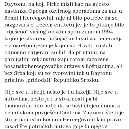
Daytonu, na koji Pirke misli kao na mjesto
nastanka Općega okvirnog sporazuma za mir u
Bosni i Hercegovini, nije ni bilo potrebe da se
razgovara o trećem entitetu jer je to pitanje bilo
„riješeno“ Vašingtonskim sporazumom 1994.
kojim je stvorena bošnjačko-hrvatska federacija
– zlosretno rješenje kojim su Hrvati pristali,
odnosno natjerani su bili da pristanu, na
parcijalnu rekonstrukciju ratom razorene
bosanskohercegovačke države s Bošnjacima, ali
bez Srba koji su toj tvorevini tek u Daytonu
prisilno „pridodali“ Republiku Srpsku.
Nije sve u fikciji, nešto je i u fakciji. Nije sve u
mitovima, nešto je i u stvarnosti pa bi
Imamoviću bilo bolje da se bavi činjeničnom, a
ne mitskom poviješću Daytona. Zapravo, šteta je
što je napustio Bosnu i Hercegovinu kao pravo
rasadište političkih mitova gdje bi njegovi