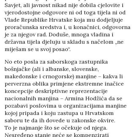
Savjet, ali javnost nikad nije dobila cjelovite i
vjerodostojne odgovore ni od toga tijela ni od
Vlade Republike Hrvatske koja mu dodjeljuje
proračunska sredstva i, u konačnici, odgovorna
je za njegov rad. Doduše, mnoga vladina i
državna tijela djeluju u skladu s načelom „ne
miješam se u svoj posao“.
No eto posla za saborskoga zastupnika
bošnjačke (ali i albanske, slovenske,
makedonske i crnogorske) manjine – kakva li
perverzna oblika primjene ekstremne inačice
koncepcije deskriptivne reprezentacije
nacionalnih manjina – Armina Hodžića da se
pozabavi poslovima u organizacijama manjine
kojoj pripada i koju zastupa u Hrvatskom
saboru te da ih dovede u zakonske okvire.
To je najmanje što se očekuje od njega.
Nesređeno stanje neće se kompenzirati