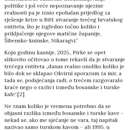
politike i još veće nepoznavanje njezine
realnosti pa je iznio epohalan prijedlog za
rješenje krize u BiH: stvaranje trećeg hrvatskog
entiteta, što je izgledno točno koliko i
priključenje njegove matične županije,
Šibensko-kninske, Nikaragvi.”
Koju godinu kasnije, 2025., Pirke se opet
slikovito očitovao o tome rekavši da je stvaranje
trećega entiteta „danas realno onoliko koliko je
bilo dok se sklapao Okvirni sporazum za mir, a
tada se, podsjećanja radi, o trećem razgovaralo
kraće nego o razlici između bosanske i turske
kafe“.[2]
Ne znam koliko je vremena potrebno da se
objasni razlika između bosanske i turske kave –
nekad se, ako me sjećanje ne vara, taj napitak
nazivao samo turskom kavom – ali 1995. u