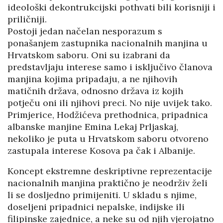
ideološki dekontrukcijski pothvati bili korisniji i
priličniji.
Postoji jedan načelan nesporazum s
ponašanjem zastupnika nacionalnih manjina u
Hrvatskom saboru. Oni su izabrani da
predstavljaju interese samo i isključivo članova
manjina kojima pripadaju, a ne njihovih
matičnih država, odnosno država iz kojih
potječu oni ili njihovi preci. No nije uvijek tako.
Primjerice, Hodžićeva prethodnica, pripadnica
albanske manjine Emina Lekaj Prljaskaj,
nekoliko je puta u Hrvatskom saboru otvoreno
zastupala interese Kosova pa čak i Albanije.
Koncept ekstremne deskriptivne reprezentacije
nacionalnih manjina praktično je neodrživ želi
li se dosljedno primijeniti. U skladu s njime,
doseljeni pripadnici nepalske, indijske ili
filipinske zajednice, a neke su od njih vjerojatno