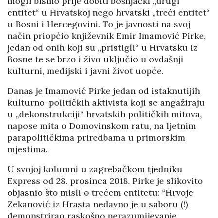
mogli bismo prije dobiti bošnjački „drugi
entitet“ u Hrvatskoj nego hrvatski „treći entitet“
u Bosni i Hercegovini. To je javnosti na svoj
način priopćio književnik Emir Imamović Pirke,
jedan od onih koji su „pristigli“ u Hrvatsku iz
Bosne te se brzo i živo uključio u ovdašnji
kulturni, medijski i javni život uopće.
Danas je Imamović Pirke jedan od istaknutijih
kulturno-političkih aktivista koji se angažiraju
u „dekonstrukciji“ hrvatskih političkih mitova,
napose mita o Domovinskom ratu, na ljetnim
parapolitičkima priredbama u primorskim
mjestima.
U svojoj kolumni u zagrebačkom tjedniku
Express od 28. prosinca 2018. Pirke je slikovito
objasnio što misli o trećem entitetu: “Hrvoje
Zekanović iz Hrasta nedavno je u saboru (!)
demonstrirao raskošno nerazumijevanje