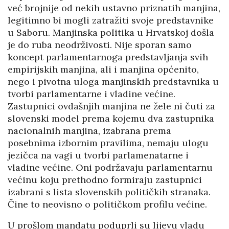
već brojnije od nekih ustavno priznatih manjina,
legitimno bi mogli zatražiti svoje predstavnike
u Saboru. Manjinska politika u Hrvatskoj došla
je do ruba neodrživosti. Nije sporan samo
koncept parlamentarnoga predstavljanja svih
empirijskih manjina, ali i manjina općenito,
nego i pivotna uloga manjinskih predstavnika u
tvorbi parlamentarne i vladine većine.
Zastupnici ovdašnjih manjina ne žele ni čuti za
slovenski model prema kojemu dva zastupnika
nacionalnih manjina, izabrana prema
posebnima izbornim pravilima, nemaju ulogu
jezičca na vagi u tvorbi parlamenatarne i
vladine većine. Oni podržavaju parlamentarnu
većinu koju prethodno formiraju zastupnici
izabrani s lista slovenskih političkih stranaka.
Čine to neovisno o političkom profilu većine.
U prošlom mandatu poduprli su lijevu vladu