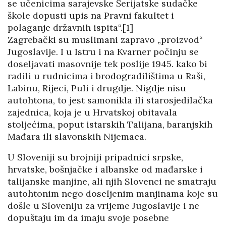
se učenicima sarajevske Šerijatske sudačke
škole dopusti upis na Pravni fakultet i
polaganje državnih ispita“.[1]
Zagrebački su muslimani zapravo „proizvod“
Jugoslavije. I u Istru i na Kvarner počinju se
doseljavati masovnije tek poslije 1945. kako bi
radili u rudnicima i brodogradilištima u Raši,
Labinu, Rijeci, Puli i drugdje. Nigdje nisu
autohtona, to jest samonikla ili starosjedilačka
zajednica, koja je u Hrvatskoj obitavala
stoljećima, poput istarskih Talijana, baranjskih
Mađara ili slavonskih Nijemaca.
U Sloveniji su brojniji pripadnici srpske,
hrvatske, bošnjačke i albanske od mađarske i
talijanske manjine, ali njih Slovenci ne smatraju
autohtonim nego doseljenim manjinama koje su
došle u Sloveniju za vrijeme Jugoslavije i ne
dopuštaju im da imaju svoje posebne