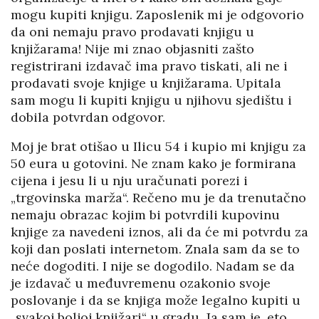
mogu kupiti knjigu. Zaposlenik mi je odgovorio
da oni nemaju pravo prodavati knjigu u
knjižarama! Nije mi znao objasniti zašto
registrirani izdavač ima pravo tiskati, ali ne i
prodavati svoje knjige u knjižarama. Upitala
sam mogu li kupiti knjigu u njihovu sjedištu i
dobila potvrdan odgovor.
Moj je brat otišao u Ilicu 54 i kupio mi knjigu za
50 eura u gotovini. Ne znam kako je formirana
cijena i jesu li u nju uračunati porezi i
„trgovinska marža“. Rečeno mu je da trenutačno
nemaju obrazac kojim bi potvrdili kupovinu
knjige za navedeni iznos, ali da će mi potvrdu za
koji dan poslati internetom. Znala sam da se to
neće dogoditi. I nije se dogodilo. Nadam se da
je izdavač u međuvremenu ozakonio svoje
poslovanje i da se knjiga može legalno kupiti u
„svakoj boljoj knjižari“ u gradu. Ja sam je, eto,