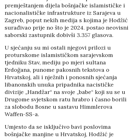
premještanjem dijela bošnjačke islamističke i
nacionalističke infrastrukture iz Sarajeva u
Zagreb, poput nekih medija s kojima je Hodžić
surađivao prije no što je 2024. postao neovisni
saborski zastupnik dobivši 3.357 glasova.
U sjećanju su mi ostali njegovi prilozi u
proturskome islamističkom sarajevskom
tjedniku Stav, mediju po mjeri sultana
Erdoğana, punome pakosnih tekstova o
Hrvatskoj, ali i nježnih i ponosnih sjećanja
libanonskih unuka pripadnika nacističke
divizije „Handžar“ na svoje „babe“ koji su se u
Drugome svjetskom ratu hrabro i časno borili
za slobodu Bosne u sastavu Himmlerova
Waffen-SS-a.
Umjesto da se isključivo bavi poslovima
bošnjačke manjine u Hrvatskoj, Hodžić je