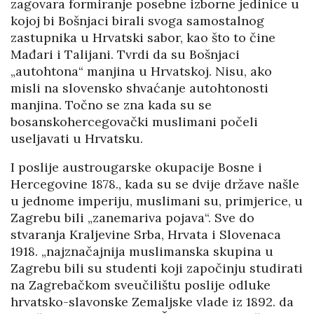
zagovara formiranje posebne izborne jedinice u
kojoj bi Bošnjaci birali svoga samostalnog
zastupnika u Hrvatski sabor, kao što to čine
Mađari i Talijani. Tvrdi da su Bošnjaci
„autohtona“ manjina u Hrvatskoj. Nisu, ako
misli na slovensko shvaćanje autohtonosti
manjina. Točno se zna kada su se
bosanskohercegovački muslimani počeli
useljavati u Hrvatsku.
I poslije austrougarske okupacije Bosne i
Hercegovine 1878., kada su se dvije države našle
u jednome imperiju, muslimani su, primjerice, u
Zagrebu bili „zanemariva pojava“. Sve do
stvaranja Kraljevine Srba, Hrvata i Slovenaca
1918. „najznačajnija muslimanska skupina u
Zagrebu bili su studenti koji započinju studirati
na Zagrebačkom sveučilištu poslije odluke
hrvatsko-slavonske Zemaljske vlade iz 1892. da