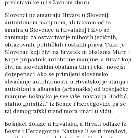
predstavnike u Državnom zboru.
Slovenci ne smatraju Hrvate u Sloveniji
autohtonom manjinom, ali takvom očito
smatraju Slovence u Hrvatskoj i živo se
zanimaju za ostvarivanje njihovih jezičnih,
obrazovnih, političkih i ostalih prava. Tako je
Slovenac koji živi na hrvatskim obalama Mure i
Kupe pripadnik autohtone manjine, a Hrvat koji
živi na slovenskim obalama tih rijeka „novejši
dotepenec“. Ako se primijeni slovensko
shvaćanje autohtonosti, u Hrvatskoj je starija i
autohtonija albanska (arbanaška) od bošnjačke
manjine. Bošnjaka je sve više, nastavlja Hodžić,
stalno „pristižu“ iz Bosne i Hercegovine pa se
taj demografski trend mora imati u vidu.
Bošnjaci dolaze u Hrvatsku, a Hrvati odlaze iz
Bosne i Hercegovine. Nastave li se ti trendovi,