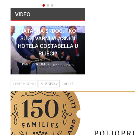
VIDEO
NATASHA SRDOC: TKO
SU STVARNI VLASNICI
HOTELA COSTABELLA U
RIJECI?
PANOPTICUM
02/08/2026
PRETHODNO
SLJEDEĆI
1 of 147