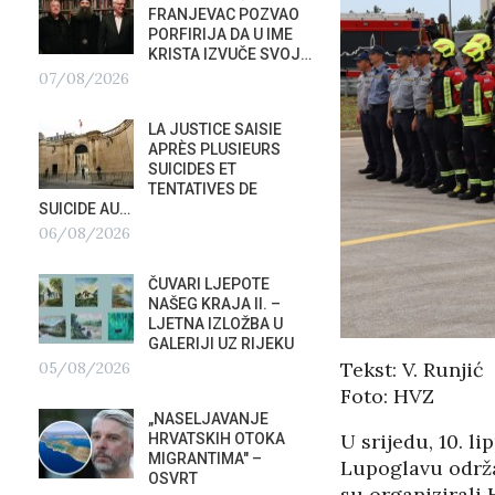
FRANJEVAC POZVAO
ORKE
PORFIRIJA DA U IME
POTAP
KRISTA IZVUČE SVOJ…
04/0
07/08/2026
G
PREDS
LA JUSTICE SAISIE
PRIS
APRÈS PLUSIEURS
OTVOR
SUICIDES ET
VRBOS
TENTATIVES DE
FESTIVALA
SUICIDE AU…
02/08/2026
A
06/08/2026
NATAS
ČUVARI LJEPOTE
SU ST
NAŠEG KRAJA II. –
HOTEL
LJETNA IZLOŽBA U
U RIJ
GALERIJI UZ RIJEKU
02/08/2026
Tekst: V. Runjić
05/08/2026
Foto: HVZ
MOBIL
„NASELJAVANJE
REPUB
U srijedu, 10. l
HRVATSKIH OTOKA
02/08
MIGRANTIMA″ –
Lupoglavu održ
OSVRT
su organizirali 