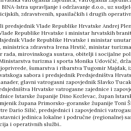
05/08
a BINA-Istra upravljanje i održavanje d.o.o., uz sudje
icijskih, zdravstvenih, spasilačkih i drugih operativ
li predsjednik Vlade Republike Hrvatske Andrej Plen
Vlade Republike Hrvatske i ministar hrvatskih brani
sjednik Vlade Republike Hrvatske i ministar unutar
 ministrica zdravstva Irena Hrstić, ministar turizma
r rada, mirovinskoga sustava, obitelji i socijalne pol
Ministarstva turizma i sporta Monika Udovičić, drža
joprivrede, šumarstva i ribarstva Tugomir Majdak, i
vatskoga sabora i predsjednik Predsjedništva Hrvat
Sanader, glavni vatrogasni zapovjednik Slavko Tucak
edsjedništva Hrvatske vatrogasne zajednice i zapovj
dnice Istarske županije Dino Kozlevac, župan Istars
zamjenik župana Primorsko-goranske županije Toni Š
tre Dario Silić, predsjednici i zapovjednici vatroga
HRVATI U VOJVODINI
stavnici jedinica lokalne i područne (regionalne) s
ESTALIM
OSUĐENI NA
ija i operativnih službi..
NIMA
ASIMILACIJU