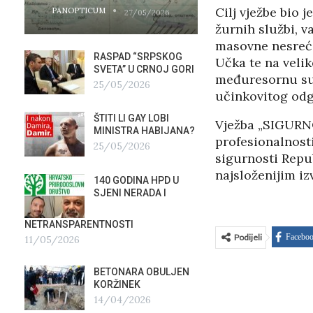
Cilj vježbe bio 
PANOPTICUM
PANOPTICUM
27/05/2026
žurnih službi, v
masovne nesreće
RASPAD “SRPSKOG
GALER
Učka te na velik
SVETA” U CRNOJ GORI
AGITP
međuresornu sur
25/05/2026
04/03
učinkovitog odg
ŠTITI LI GAY LOBI
NEZNA
Vježba „SIGURNO
G
MINISTRA HABIJANA?
SLUŽB
profesionalnost
25/05/2026
16/02
sigurnosti Repu
najsloženijim i
140 GODINA HPD U
ČIJE 
SJENI NERADA I
ZLATN
ITALIJ
12/02
NETRANSPARENTNOSTI
Podijeli
Facebo
11/05/2026
TUĐM
OSTAV
BETONARA OBULJEN
AIRBU
KORŽINEK
RAFAL
14/04/2026
17/01/2026