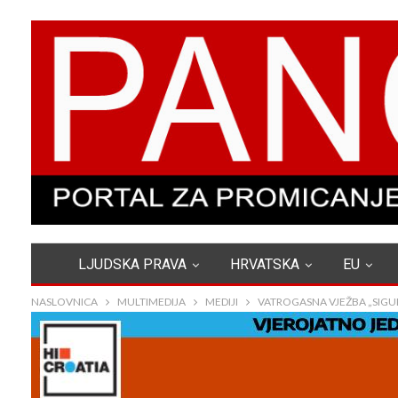
LJUDSKA PRAVA
HRVATSKA
EU
NASLOVNICA
MULTIMEDIJA
MEDIJI
VATROGASNA VJEŽBA „SIGU