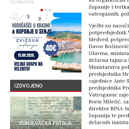
05/08/2026
županije i tvrtk
vatrogasnih, pol
Vježbi su nazoči
potpredsjednik 
Medved, potpred
Davor Božinović,
Glavina, minista
državna tajnica 
Ministarstva pol
predsjednika Hr
zajednice Ante 
IZDVOJENO
predsjednika Pr
Vatrogasne zaje
Boris Miletić, 
direktor BINA-Is
županija te pred
PRIČA O N
državnih instituc
BUNJEVAČKA PATNJA
MILIJU