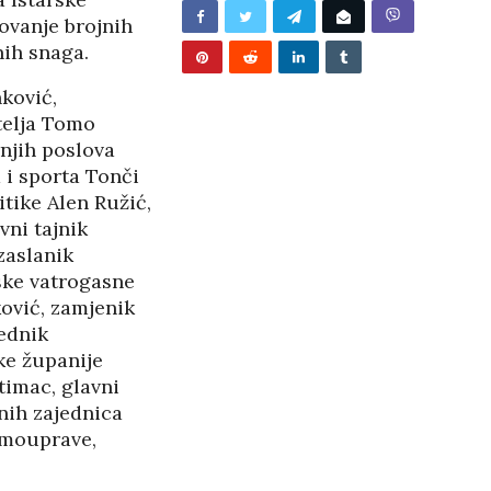
/2026
lovanje brojnih
nih snaga.
ković,
telja Tomo
njih poslova
 i sporta Tonči
itike Alen Ružić,
vni tajnik
zaslanik
ske vatrogasne
ović, zamjenik
ednik
ke županije
timac, glavni
snih zajednica
amouprave,
BUNJEVAČKA PATNJA