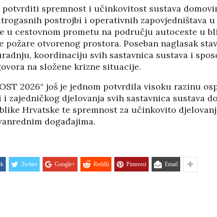
je potvrditi spremnost i učinkovitost sustava domovi
PANOPTICUM
03/04/2026
12/01/2026
atrogasnih postrojbi i operativnih zapovjedništava 
 u cestovnom prometu na području autoceste u bli
IJA FORUM ILI
AKADEMSKE VEZE:
e požare otvorenog prostora. Poseban naglasak stavl
ROP GALERIJA
ULOGA KINE U
adnju, koordinaciju svih sastavnica sustava i spos
HRVATSKOJ
/2026
ovora na složene krizne situacije.
07/01/2026
NJE FIZIKE U
ST 2026“ još je jednom potvrdila visoku razinu osp
KORIJENI HRVATSKOG
I POLITIKE
i i zajedničkog djelovanja svih sastavnica sustava 
NACIONALIZMA
/2026
blike Hrvatske te spremnost za učinkovito djelovanj
29/12/2025
zvanrednim događajima.
SU OGROMNE
ZNANOST U SLUŽBI
E REZERVE U
FESTIVALA ISTINE
I?
22/12/2025
/2026
NETR
ok
Twitter
Google+
ReddIt
Pinterest
Email
11/05
ANOVA
POKLONICI BRANKA
ŠTINA: NAKON
MAMULE U MARŠU
SA STIGLI
PROTIV HR
I
08/12/2025