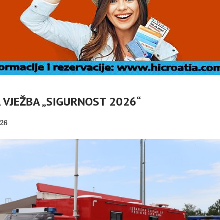
VJEŽBA „SIGURNOST 2026“
SUBOTIČKU KASTU
APELIRAJU
KRASI MANJAK
26
URNOSTI
DEMOKRATSKIH
ADERA NE
VRIJEDNOSTI I
DRONOVE
PLURALIZMA – PISMO
…
NIKOLE…
PANOPTICUM
04/08/2026
01/08/2026
 DUBINA: ZAŠTO
HRVATSKA POVIJEST