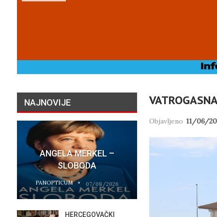
VATROGASNA 
NAJNOVIJE
VATROGASCI 
Objavljeno
11/06/20
– ZBOG SIG
PILOTA CAN
ANGELA MERKEL –
KORISTITE 
SLOBODA
ZA
PANOPTICUM
PANOPTICUM
07/08/2026
HERCEGOVAČKI
TAJNE