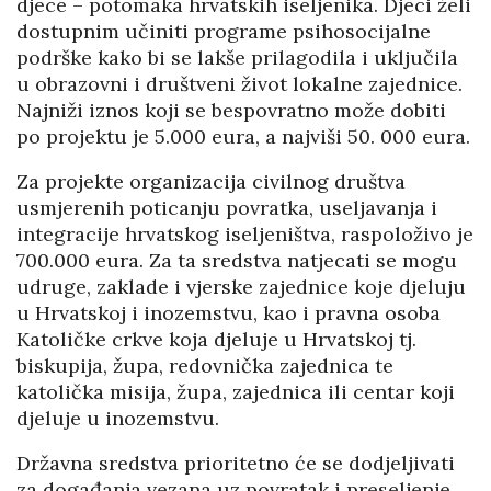
djece – potomaka hrvatskih iseljenika. Djeci želi
dostupnim učiniti programe psihosocijalne
podrške kako bi se lakše prilagodila i uključila
u obrazovni i društveni život lokalne zajednice.
Najniži iznos koji se bespovratno može dobiti
po projektu je 5.000 eura, a najviši 50. 000 eura.
Za projekte organizacija civilnog društva
usmjerenih poticanju povratka, useljavanja i
integracije hrvatskog iseljeništva, raspoloživo je
700.000 eura. Za ta sredstva natjecati se mogu
udruge, zaklade i vjerske zajednice koje djeluju
u Hrvatskoj i inozemstvu, kao i pravna osoba
Katoličke crkve koja djeluje u Hrvatskoj tj.
biskupija, župa, redovnička zajednica te
katolička misija, župa, zajednica ili centar koji
djeluje u inozemstvu.
Državna sredstva prioritetno će se dodjeljivati
za događanja vezana uz povratak i preseljenje,