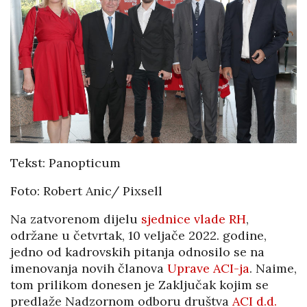
Tekst: Panopticum
Foto: Robert Anic/ Pixsell
Na zatvorenom dijelu
sjednice vlade RH
,
održane u četvrtak, 10 veljače 2022. godine,
jedno od kadrovskih pitanja odnosilo se na
imenovanja novih članova
Uprave ACI-ja
. Naime,
tom prilikom donesen je Zaključak kojim se
predlaže Nadzornom odboru društva
ACI d.d.