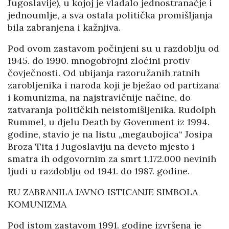
Jugoslavije), u kojoj je vladalo jednostranačje i
jednoumlje, a sva ostala politička promišljanja
bila zabranjena i kažnjiva.
Pod ovom zastavom počinjeni su u razdoblju od
1945. do 1990. mnogobrojni zloćini protiv
čovječnosti. Od ubijanja razoružanih ratnih
zarobljenika i naroda koji je bježao od partizana
i komunizma, na najstravičnije načine, do
zatvaranja političkih neistomišljenika. Rudolph
Rummel, u djelu Death by Govenment iz 1994.
godine, stavio je na listu „megaubojica“ Josipa
Broza Tita i Jugoslaviju na deveto mjesto i
smatra ih odgovornim za smrt 1.172.000 nevinih
ljudi u razdoblju od 1941. do 1987. godine.
EU ZABRANILA JAVNO ISTICANJE SIMBOLA
KOMUNIZMA
Pod istom zastavom 1991. godine izvršena je