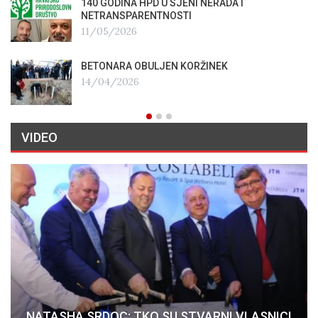
140 GODINA HPD U SJENI NERADA I
NETRANSPARENTNOSTI
11/05/2026
BETONARA OBULJEN KORŽINEK
14/04/2026
VIDEO
NATASHA SRDOC: TKO SU STVARNI VLASNICI