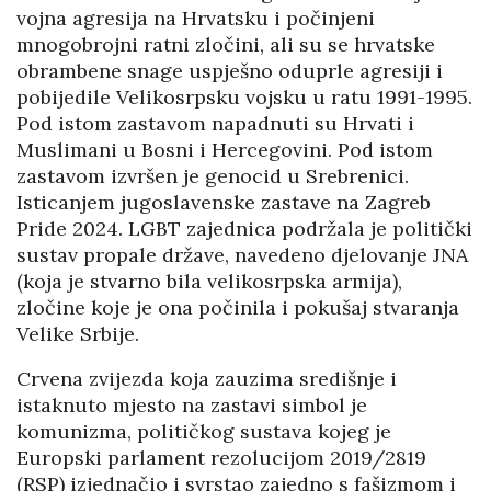
vojna agresija na Hrvatsku i počinjeni
mnogobrojni ratni zločini, ali su se hrvatske
obrambene snage uspješno oduprle agresiji i
pobijedile Velikosrpsku vojsku u ratu 1991-1995.
Pod istom zastavom napadnuti su Hrvati i
Muslimani u Bosni i Hercegovini. Pod istom
zastavom izvršen je genocid u Srebrenici.
Isticanjem jugoslavenske zastave na Zagreb
Pride 2024. LGBT zajednica podržala je politički
sustav propale države, navedeno djelovanje JNA
(koja je stvarno bila velikosrpska armija),
zločine koje je ona počinila i pokušaj stvaranja
Velike Srbije.
Crvena zvijezda koja zauzima središnje i
istaknuto mjesto na zastavi simbol je
komunizma, političkog sustava kojeg je
Europski parlament rezolucijom 2019/2819
(RSP) izjednačio i svrstao zajedno s fašizmom i