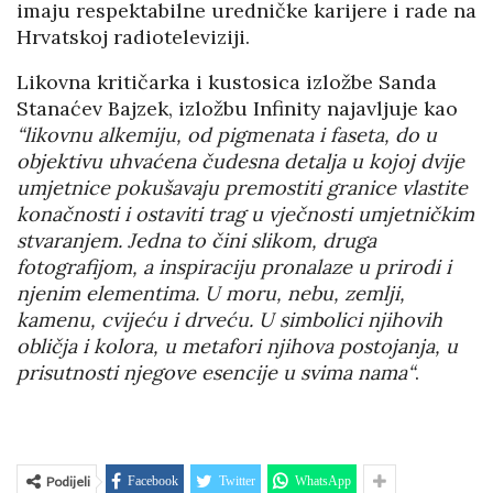
imaju respektabilne uredničke karijere i rade na
Hrvatskoj radioteleviziji.
Likovna kritičarka i kustosica izložbe Sanda
Stanaćev Bajzek, izložbu Infinity najavljuje kao
“likovnu alkemiju, od pigmenata i faseta, do u
objektivu uhvaćena čudesna detalja u kojoj dvije
umjetnice pokušavaju premostiti granice vlastite
konačnosti i ostaviti trag u vječnosti umjetničkim
stvaranjem. Jedna to čini slikom, druga
fotografijom, a inspiraciju pronalaze u prirodi i
njenim elementima. U moru, nebu, zemlji,
kamenu, cvijeću i drveću. U simbolici njihovih
obličja i kolora, u metafori njihova postojanja, u
prisutnosti njegove esencije u svima nama“
.
Podijeli
Facebook
Twitter
WhatsApp