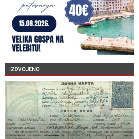
IZDVOJENO