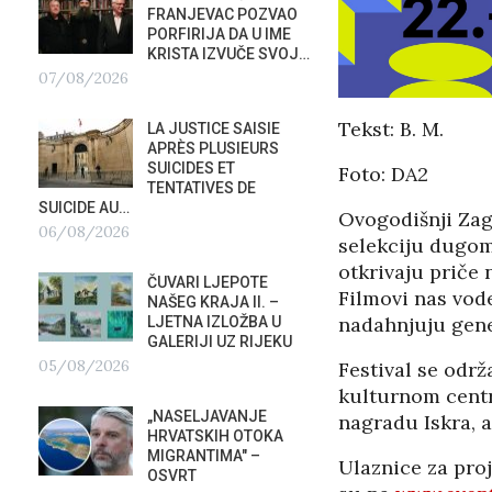
FRANJEVAC POZVAO
ORKE
PORFIRIJA DA U IME
POTAP
KRISTA IZVUČE SVOJ…
04/0
07/08/2026
G
PREDS
Tekst: B. M.
LA JUSTICE SAISIE
PRIS
APRÈS PLUSIEURS
OTVOR
SUICIDES ET
VRBOS
Foto: DA2
TENTATIVES DE
FESTIVALA
SUICIDE AU…
02/08/2026
Ovogodišnji Zagr
A
06/08/2026
selekciju dugom
NATAS
otkrivaju priče n
ČUVARI LJEPOTE
SU ST
Filmovi nas vode
NAŠEG KRAJA II. –
HOTEL
nadahnjuju gene
LJETNA IZLOŽBA U
U RIJ
GALERIJI UZ RIJEKU
02/08/2026
05/08/2026
Festival se održ
kulturnom centru
MOBIL
„NASELJAVANJE
REPUB
nagradu Iskra, a
HRVATSKIH OTOKA
02/08
MIGRANTIMA″ –
Ulaznice za pro
OSVRT