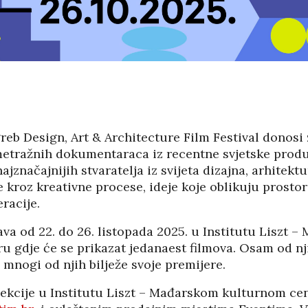
 NAMJERNO
POD KONTROLOM
AJU JEDRILICE?
SRPSKE POLITIKE
8/2026
01/08/2026
07/08
JEDNIK RH
MIROVINE IZ DRUGOG
USTVOVAO
STUPA SU
ENJU 3.
NEISPLATIVE?
KA FILM
31/07/2026
SUICI
eb Design, Art & Architecture Film Festival donosi 
U OMIŠLJU OTVORENA
06/08
etražnih dokumentaraca iz recentne svjetske produk
IZLOŽBA MARGERITE
HA SRDOC: TKO
RAKIĆ
ajznačajnijih stvaratelja iz svijeta dizajna, arhitektu
VARNI VLASNICI
30/07/2026
 kroz kreativne procese, ideje koje oblikuju prostor i
A COSTABELLA
racije.
ECI?
HRVATSKA MEĐU
VODEĆIM ZEMLJAMA
05/08
ava od 22. do 26. listopada 2025. u Institutu Liszt 
EU PO KUPNJI E-
 gdje će se prikazat jedanaest filmova. Osam od nji
NI TURIZAM
KNJIGA I
LIKE HRVATSKE
AUDIOKNJIGA
 mnogi od njih bilježe svoje premijere.
/2026
29/07/2026
jekcije u Institutu Liszt – Mađarskom kulturnom ce