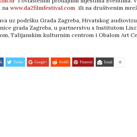
im.hr
i ovlaštenim prodajnim mjestima Eventima. V
05/08
i na
www.da2filmfestival.com
ili na društvenim mrež
žava uz podršku Grada Zagreba, Hrvatskog audiovizu
dnice grada Zagreba, u partnerstvu s Institutom Lis
om, Talijanskim kulturnim centrom i Obalom Art Ce
ok
Twitter
Google+
ReddIt
Pinterest
Email
HRVATI U VOJVODINI
ESTALIM
OSUĐENI NA
NIMA
ASIMILACIJU