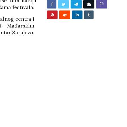
iše informacija
/2026
ama festivala.
alnog centra i
zt – Mađarskim
ntar Sarajevo.
BUNJEVAČKA PATNJA