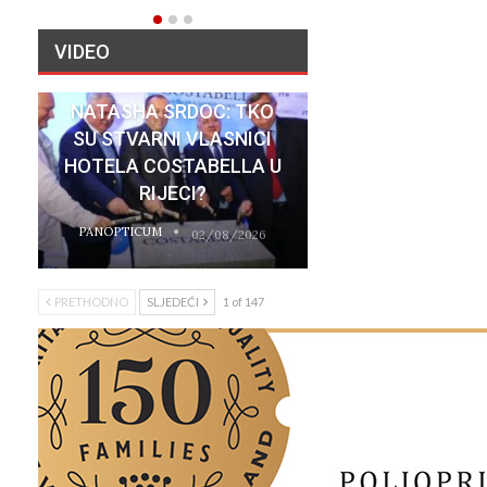
VIDEO
NATASHA SRDOC: TKO
SU STVARNI VLASNICI
HOTELA COSTABELLA U
RIJECI?
PANOPTICUM
02/08/2026
PRETHODNO
SLJEDEĆI
1 of 147