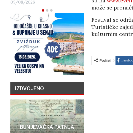
su na
www.event
05/08/2026
može se pronać
Festival se odr
Turističke zaje
kulturnim centr
Podijeli
Facebo
IZDVOJENO
PRIČA O N
BUNJEVAČKA PATNJA
MILIJU