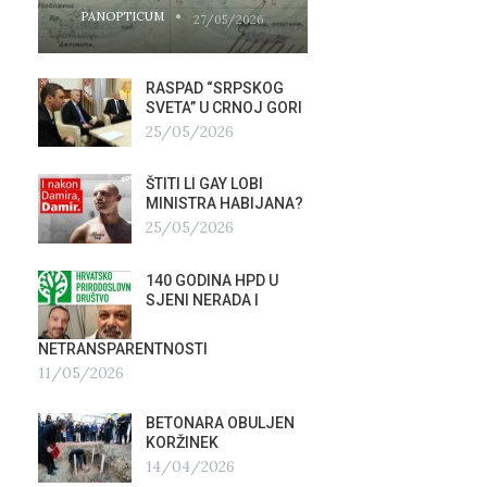
PANOPTICUM
PANOPTICUM
27/05/2026
RASPAD “SRPSKOG
GALER
SVETA” U CRNOJ GORI
AGITP
25/05/2026
04/03
ŠTITI LI GAY LOBI
NEZNA
G
MINISTRA HABIJANA?
SLUŽB
25/05/2026
16/02
140 GODINA HPD U
ČIJE 
SJENI NERADA I
ZLATN
ITALIJ
12/02
NETRANSPARENTNOSTI
11/05/2026
TUĐM
OSTAV
BETONARA OBULJEN
AIRBU
KORŽINEK
RAFAL
14/04/2026
17/01/2026