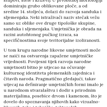
stupovi, stele i križevi). U prvobitnoj morfologiji
dominiraju grubo oblikovane ploče, a od
sredine 14. stoljeća, dolazi do razvoja sanduka i
sljemenjaka. Neki istraživači naziv stečak vežu
samo uz oblike ove druge tipološke skupine,
sanduka i sljemenjaka. Umjetnička je obrada na
razini autohtonog pučkog izraza, sa
specifičnostima svoje teritorijalne izoliranosti.
U tom krugu narodne likovne umjetnosti može
se naići na ostvarenja zapažene umjetničke
vrijednosti. Povijesni tijek razvoja narodne
umjetnosti bitno je utjecao na očuvanje
kulturnog identiteta plemenskih zajednica i
čitavih naroda. Pragmatično gledajući, takav
utjecaj na definiranje umjetničkih formi imalo je
u narodnom stvaralaštvu i dodir s prirodnim
materijalima, posebice drvom i kamenom, što je
dovelo do spoznavanja njihovih kako vizualno-