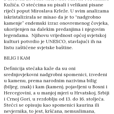
Kužića. O stećcima su pisali i velikani pisane
riječi poput Miroslava Krleže. U svim analizama
iskristalizirala se misao da je to “nadgrobno
kamenje” endemski izraz onovremenog čovjeka,
ukorijenjen na dalekim predanjima i njegovim
legendama. Njihovu vrijednost općoj svjetskoj
kulturi potvrdio je UNESCO, stavlajući ih na
listu zaštićene svjetske baštine.
BILIG I KAM
Definicija stećaka kaže da su oni
srednjovjekovni nadgrobni spomenici, izvedeni
u kamenu, prema narodnim nazivima bilig
(biljeg, znak) i kam (kamen), pojavljeni u Bosni i
Hercegovini, a u manjoj mjeri u Hrvatskoj, Srbiji
i Crnoj Gori, u rezdoblju od 13. do 16. stoljeća.
Stećci se opisuju kao spomenici kaurina ili
nevjernika, to jest, kršćana, nemuslimana,