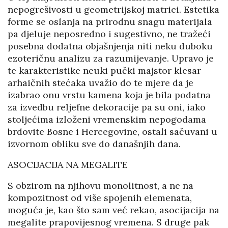
nepogrešivosti u geometrijskoj matrici. Estetika
forme se oslanja na prirodnu snagu materijala
pa djeluje neposredno i sugestivno, ne tražeći
posebna dodatna objašnjenja niti neku duboku
ezoteričnu analizu za razumijevanje. Upravo je
te karakteristike neuki pučki majstor klesar
arhaičnih stećaka uvažio do te mjere da je
izabrao onu vrstu kamena koja je bila podatna
za izvedbu reljefne dekoracije pa su oni, iako
stoljećima izloženi vremenskim nepogodama
brdovite Bosne i Hercegovine, ostali sačuvani u
izvornom obliku sve do današnjih dana.
ASOCIJACIJA NA MEGALITE
S obzirom na njihovu monolitnost, a ne na
kompozitnost od više spojenih elemenata,
moguća je, kao što sam već rekao, asocijacija na
megalite prapovijesnog vremena. S druge pak