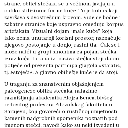
strane, oblici stećaka se u većinom javljaju u
obliku stilizirane forme kuće. To je kubus koji
završava s dvostrešnim krovom. Vide se bočne i
zabatne stranice koje uspravno omeđuju korpus
artefakata. Vizualni dojam “male kuće”, koja
iako nema unutarnji korisni prostor, naznačuje
njegovo postojanje u donjoj razini tla. Čak se i
može naići u grupi sinonima za pojam stećka,
izraz kuća. I u analizi naziva stećka stoji da on
potječe od prezenta participa glagola »stajati«,
tj. »stojeći«. A glavno obilježje kuće je da stoji.
U traganju za znanstvenim objašnjenjem
paleogeneze oblika stećaka, nalazimo
razmišljanja akademika Alojza Benca, bivšeg
redovitog profesora Filozofskog fakulteta u
Sarajevu, koji govoreći o rustičnoj umjetnosti
kamenih nadgrobnih spomenika poznatih pod
imenom stećci, navodi kako su neki izvedeni u