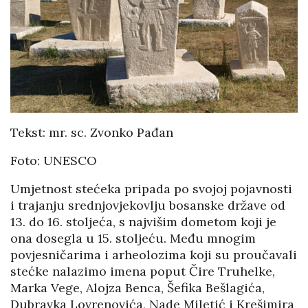
Tekst: mr. sc. Zvonko Pađan
Foto: UNESCO
Umjetnost stećeka pripada po svojoj pojavnosti
i trajanju srednjovjekovlju bosanske države od
13. do 16. stoljeća, s najvišim dometom koji je
ona dosegla u 15. stoljeću. Među mnogim
povjesničarima i arheolozima koji su proučavali
stećke nalazimo imena poput Čire Truhelke,
Marka Vege, Alojza Benca, Šefika Bešlagića,
Dubravka Lovrenovića, Nade Miletić i Krešimira