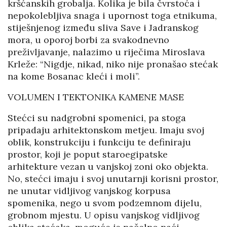
kršćanskih grobalja. Kolika je bila čvrstoća i
nepokolebljiva snaga i upornost toga etnikuma,
stiješnjenog između sliva Save i Jadranskog
mora, u oporoj borbi za svakodnevno
preživljavanje, nalazimo u riječima Miroslava
Krleže: “Nigdje, nikad, niko nije pronašao stećak
na kome Bosanac kleći i moli”.
VOLUMEN I TEKTONIKA KAMENE MASE
Stećci su nadgrobni spomenici, pa stoga
pripadaju arhitektonskom metjeu. Imaju svoj
oblik, konstrukciju i funkciju te definiraju
prostor, koji je poput staroegipatske
arhitekture vezan u vanjskoj zoni oko objekta.
No, stećci imaju i svoj unutarnji korisni prostor,
ne unutar vidljivog vanjskog korpusa
spomenika, nego u svom podzemnom dijelu,
grobnom mjestu. U opisu vanjskog vidljivog