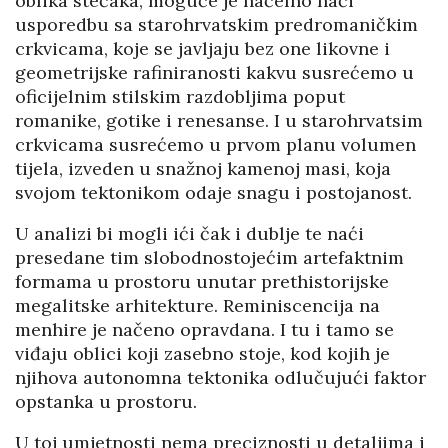
oblika stećaka, moguće je načelno naći
usporedbu sa starohrvatskim predromaničkim
crkvicama, koje se javljaju bez one likovne i
geometrijske rafiniranosti kakvu susrećemo u
oficijelnim stilskim razdobljima poput
romanike, gotike i renesanse. I u starohrvatsim
crkvicama susrećemo u prvom planu volumen
tijela, izveden u snažnoj kamenoj masi, koja
svojom tektonikom odaje snagu i postojanost.
U analizi bi mogli ići čak i dublje te naći
presedane tim slobodnostojećim artefaktnim
formama u prostoru unutar prethistorijske
megalitske arhitekture. Reminiscencija na
menhire je načeno opravdana. I tu i tamo se
viđaju oblici koji zasebno stoje, kod kojih je
njihova autonomna tektonika odlučujući faktor
opstanka u prostoru.
U toj umjetnosti nema preciznosti u detaljima i