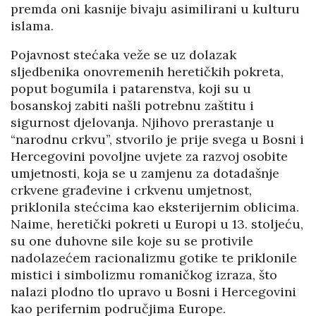
premda oni kasnije bivaju asimilirani u kulturu
islama.
Pojavnost stećaka veže se uz dolazak
sljedbenika onovremenih heretičkih pokreta,
poput bogumila i patarenstva, koji su u
bosanskoj zabiti našli potrebnu zaštitu i
sigurnost djelovanja. Njihovo prerastanje u
“narodnu crkvu”, stvorilo je prije svega u Bosni i
Hercegovini povoljne uvjete za razvoj osobite
umjetnosti, koja se u zamjenu za dotadašnje
crkvene građevine i crkvenu umjetnost,
priklonila stećcima kao eksterijernim oblicima.
Naime, heretički pokreti u Europi u 13. stoljeću,
su one duhovne sile koje su se protivile
nadolazećem racionalizmu gotike te priklonile
mistici i simbolizmu romaničkog izraza, što
nalazi plodno tlo upravo u Bosni i Hercegovini
kao perifernim područjima Europe.