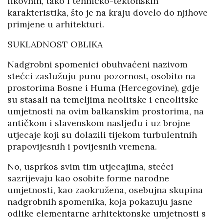
likovnih, tako i tehničko-tektonskih
karakteristika, što je na kraju dovelo do njihove
primjene u arhitekturi.
SUKLADNOST OBLIKA
Nadgrobni spomenici obuhvaćeni nazivom
stećci zaslužuju punu pozornost, osobito na
prostorima Bosne i Huma (Hercegovine), gdje
su stasali na temeljima neolitske i eneolitske
umjetnosti na ovim balkanskim prostorima, na
antičkom i slavenskom nasljeđu i uz brojne
utjecaje koji su dolazili tijekom turbulentnih
prapovijesnih i povijesnih vremena.
No, usprkos svim tim utjecajima, stećci
sazrijevaju kao osobite forme narodne
umjetnosti, kao zaokružena, osebujna skupina
nadgrobnih spomenika, koja pokazuju jasne
odlike elementarne arhitektonske umjetnosti s