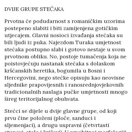
DVIJE GRUPE STEĆAKA
Prvotna će podudarnost s romaničkim uzorima
postepeno slabiti i biti zamijenjena gotičkim
utjecajem. Glavni nosioci izvađanja stećaka su
bili ljudi iz puka. Najezdom Turaka umjetnost
stećaka postupno slabi i gotovo nestaje u svom
prvotnom obliku. No, postoje tumačenja koja ne
poistovjećuju nastanak stećaka s dolaskom
kršćanskih heretika, bogumila u Bosni i
Hercegovini, nego stećke opisuju kao neovisne
sljednike prapovijesnih i ranosrednjovjekovnih
tradicionalnih naslaga pučke umjetnosti mnogo
šireg teritorijalnog obuhvata.
Stećci se dijele u dvije glavne grupe, od koji
prvu čine položeni (ploče, sanduci i
sljemenjaci), a drugu uspravni (četvrtasti