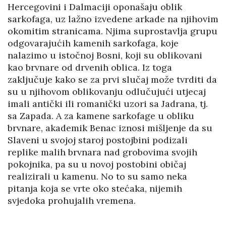
Hercegovini i Dalmaciji oponašaju oblik
sarkofaga, uz lažno izvedene arkade na njihovim
okomitim stranicama. Njima suprostavlja grupu
odgovarajućih kamenih sarkofaga, koje
nalazimo u istočnoj Bosni, koji su oblikovani
kao brvnare od drvenih oblica. Iz toga
zaključuje kako se za prvi slučaj može tvrditi da
su u njihovom oblikovanju odlučujući utjecaj
imali antički ili romanički uzori sa Jadrana, tj.
sa Zapada. A za kamene sarkofage u obliku
brvnare, akademik Benac iznosi mišljenje da su
Slaveni u svojoj staroj postojbini podizali
replike malih brvnara nad grobovima svojih
pokojnika, pa su u novoj postobini običaj
realizirali u kamenu. No to su samo neka
pitanja koja se vrte oko stećaka, nijemih
svjedoka prohujalih vremena.