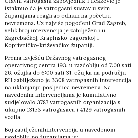
Glavni vatrogasni zapovjednik Tucaković je
istaknuo da je vatrogasni sustav u svim
županijama reagirao odmah na početku
nevremena. Uz najviše pogođeni Grad Zagreb,
velik broj intervencija je zabilježen i u
Zagrebačkoj, Krapinsko-zagorskoj i
Koprivničko-križevačkoj županiji.
Prema izvješću Državnog vatrogasnog
operativnog centra 193, u razdoblju od 7:00 sati
26. ožujka do 6:00 sati 31. ožujka na području
RH zabilježeno je 3308 vatrogasnih intervencija
na uklanjanju posljedica nevremena. Na
navedenim intervencijama je kumulativno
sudjelovalo 3787 vatrogasnih organizacija s
ukupno 13153 vatrogasaca i 4129 vatrogasnih
vozila.
Boj zabilježenihintervencija u navedenom
razdoblju po županijama je: