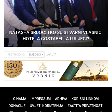
NATASHA SRDOC: TKO SU STVARNI VLASNICI
HOTELA COSTABELLA U RIJECI?
PRETHODNO
SLJEDEĆI
1 of 147
O NAMA
IMPRESSUM
ARHIVA
KORISNI LINKOVI
DONACIJE
UVJETI KORIŠTENJA
ZAŠTITA PRIVATNOSTI