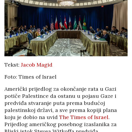
Tekst:
Jacob Magid
Foto: Times of Israel
Američki prijedlog za okončanje rata u Gazi
potiče Palestince da ostanu u pojasu Gaze i
predviđa stvaranje puta prema budućoj
palestinskoj državi, a sve prema kopiji plana
koju je dobio na uvid
The Times of Israel
.
Prijedlog američkog posebnog izaslanika za
Bliski istok Stevea Witkoffa predviđa