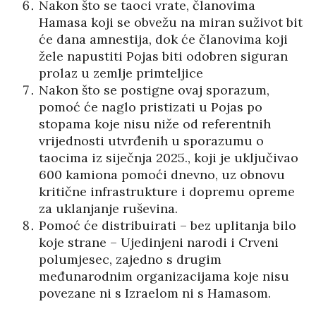
Nakon što se taoci vrate, članovima
Hamasa koji se obvežu na miran suživot bit
će dana amnestija, dok će članovima koji
žele napustiti Pojas biti odobren siguran
prolaz u zemlje primteljice
Nakon što se postigne ovaj sporazum,
pomoć će naglo pristizati u Pojas po
stopama koje nisu niže od referentnih
vrijednosti utvrđenih u sporazumu o
taocima iz siječnja 2025., koji je uključivao
600 kamiona pomoći dnevno, uz obnovu
kritične infrastrukture i dopremu opreme
za uklanjanje ruševina.
Pomoć će distribuirati – bez uplitanja bilo
koje strane – Ujedinjeni narodi i Crveni
polumjesec, zajedno s drugim
međunarodnim organizacijama koje nisu
povezane ni s Izraelom ni s Hamasom.