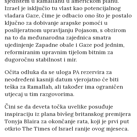
sjedištem u Ramallahu u američkom planu.
Izrael je isključio tu vlast kao potencijalnog
vladara Gaze, čime je odbacio ono što je postalo
ključno za dobivanje arapske pomoći u
poslijeratnom upravljanju Pojasom, s obzirom
na to da međunarodna zajednica smatra
ujedinjenje Zapadne obale i Gaze pod jednim,
reformiranim upravnim tijelom bitnim za
dugoročnu stabilnost i mir.
Očita odluka da se uloga PA rezervira za
neodređeni kasniji datum vjerojatno će biti
teška za Ramallah, ali također ima ograničen
utjecaj u tim razgovorima.
Čini se da deveta točka uvelike posuđuje
inspiraciju iz plana bivšeg britanskog premijera
Tonyja Blaira za okončanje rata, koji je prvi put
otkrio The Times of Israel ranije ovog mjeseca.