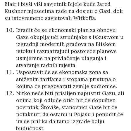
Blair i bivši viši savjetnik Bijele kuće Jared
Kushner mjesecima rade na dosjeu o Gazi, dok
su istovremeno savjetovali Witkoffa.
Izradit će se ekonomski plan za obnovu
Gaze okupljajući stručnjake s iskustvom u
izgradnji modernih gradova na Bliskom
istoku i razmatrajući postojeće planove
usmjerene na privlačenje ulaganja i
stvaranje radnih mjesta.
Uspostavit će se ekonomska zona sa
sniženim tarifama i stopama pristupa o
kojima će pregovarati zemlje sudionice.
Nitko neće biti prisiljen napustiti Gazu, ali
onima koji odluče otići bit će dopušten
povratak. Štoviše, stanovnici Gaze bit će
potaknuti da ostanu u Pojasu i ponudit će
im se prilika da tamo izgrade bolju
budućnost.