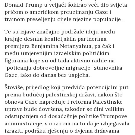
Donald Trump u veljači šokirao veći dio svijeta
pričom o američkom preuzimanju Gaze i
trajnom preseljenju cijele njezine populacije .
Te su izjave značajno podržale ideju među
krajnje desnim koalicijskim partnerima
premijera Benjamina Netanyahua, pa čak i
među umjerenijim izraelskim političkim
figurama koje su od tada aktivno radile na
“poticanju dobrovoljne migracije” stanovnika
Gaze, iako do danas bez uspjeha.
Štoviše, prijedlog koji predviđa potencijalni put
prema budućoj palestinskoj državi, nakon što
obnova Gaze napreduje i reforma Palestinske
uprave bude dovršena, također se čini velikim
odstupanjem od dosadašnje politike Trumpove
administracije, s obzirom na to da je izbjegavala
izraziti podršku rješenju o dvjema državama.