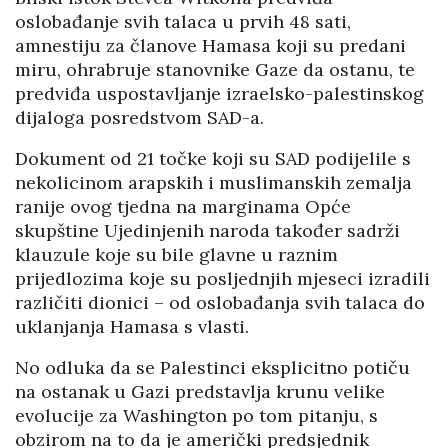
oslobađanje svih talaca u prvih 48 sati,
amnestiju za članove Hamasa koji su predani
miru, ohrabruje stanovnike Gaze da ostanu, te
predviđa uspostavljanje izraelsko-palestinskog
dijaloga posredstvom SAD-a.
Dokument od 21 točke koji su SAD podijelile s
nekolicinom arapskih i muslimanskih zemalja
ranije ovog tjedna na marginama Opće
skupštine Ujedinjenih naroda također sadrži
klauzule koje su bile glavne u raznim
prijedlozima koje su posljednjih mjeseci izradili
različiti dionici – od oslobađanja svih talaca do
uklanjanja Hamasa s vlasti.
No odluka da se Palestinci eksplicitno potiču
na ostanak u Gazi predstavlja krunu velike
evolucije za Washington po tom pitanju, s
obzirom na to da je američki predsjednik