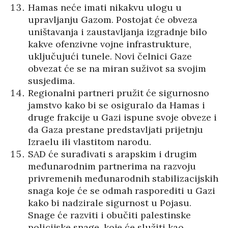
Hamas neće imati nikakvu ulogu u
upravljanju Gazom. Postojat će obveza
uništavanja i zaustavljanja izgradnje bilo
kakve ofenzivne vojne infrastrukture,
uključujući tunele. Novi čelnici Gaze
obvezat će se na miran suživot sa svojim
susjedima.
Regionalni partneri pružit će sigurnosno
jamstvo kako bi se osiguralo da Hamas i
druge frakcije u Gazi ispune svoje obveze i
da Gaza prestane predstavljati prijetnju
Izraelu ili vlastitom narodu.
SAD će surađivati s arapskim i drugim
međunarodnim partnerima na razvoju
privremenih međunarodnih stabilizacijskih
snaga koje će se odmah rasporediti u Gazi
kako bi nadzirale sigurnost u Pojasu.
Snage će razviti i obučiti palestinske
policijske snage, koje će služiti kao