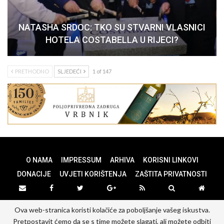
NATASHA SRDOC: TKO SU STVARNI VLASNICI
HOTELA COSTABELLA U RIJECI?
PRETHODNO
SLJEDEĆI
1 of 147
O NAMA
IMPRESSUM
ARHIVA
KORISNI LINKOVI
DONACIJE
UVJETI KORIŠTENJA
ZAŠTITA PRIVATNOSTI
Ova web-stranica koristi kolačiće za poboljšanje vašeg iskustva.
© 2026 - PANOPTICUM. All Rights Reserved.
Pretpostavit ćemo da se s time možete slagati, ali možete odbiti