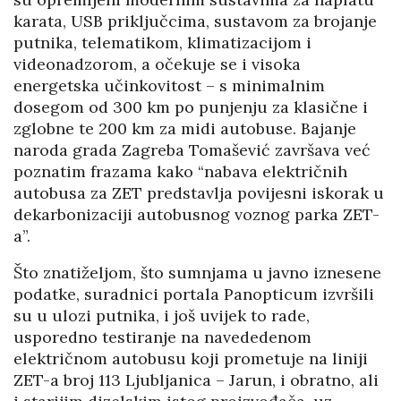
karata, USB priključcima, sustavom za brojanje
putnika, telematikom, klimatizacijom i
videonadzorom, a očekuje se i visoka
energetska učinkovitost – s minimalnim
dosegom od 300 km po punjenju za klasične i
zglobne te 200 km za midi autobuse. Bajanje
naroda grada Zagreba Tomašević završava već
poznatim frazama kako “nabava električnih
autobusa za ZET predstavlja povijesni iskorak u
dekarbonizaciji autobusnog voznog parka ZET-
a”.
Što znatiželjom, što sumnjama u javno iznesene
podatke, suradnici portala Panopticum izvršili
su u ulozi putnika, i još uvijek to rade,
usporedno testiranje na navededenom
električnom autobusu koji prometuje na liniji
ZET-a broj 113 Ljubljanica – Jarun, i obratno, ali