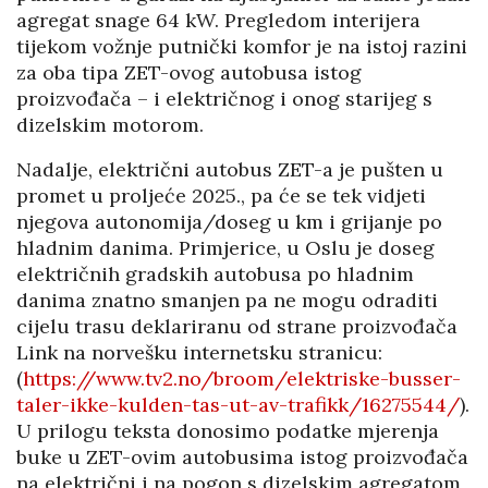
agregat snage 64 kW. Pregledom interijera
tijekom vožnje putnički komfor je na istoj razini
za oba tipa ZET-ovog autobusa istog
proizvođača – i električnog i onog starijeg s
dizelskim motorom.
Nadalje, električni autobus ZET-a je pušten u
promet u proljeće 2025., pa će se tek vidjeti
njegova autonomija/doseg u km i grijanje po
hladnim danima. Primjerice, u Oslu je doseg
električnih gradskih autobusa po hladnim
danima znatno smanjen pa ne mogu odraditi
cijelu trasu deklariranu od strane proizvođača
Link na norvešku internetsku stranicu:
(
https://www.tv2.no/broom/elektriske-busser-
taler-ikke-kulden-tas-ut-av-trafikk/16275544/
).
U prilogu teksta donosimo podatke mjerenja
buke u ZET-ovim autobusima istog proizvođača
na električni i na pogon s dizelskim agregatom