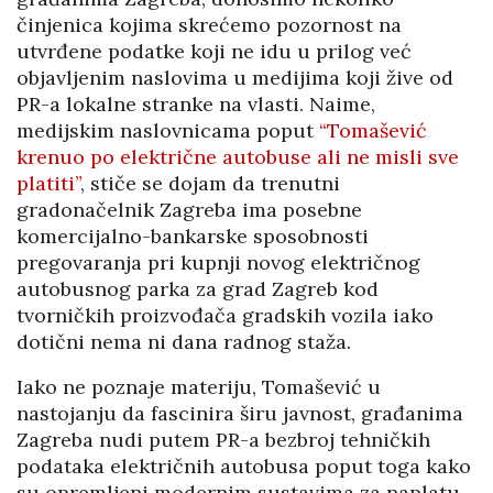
činjenica kojima skrećemo pozornost na
utvrđene podatke koji ne idu u prilog već
objavljenim naslovima u medijima koji žive od
PR-a lokalne stranke na vlasti. Naime,
medijskim naslovnicama poput
“Tomašević
krenuo po električne autobuse ali ne misli sve
platiti”
, stiče se dojam da trenutni
gradonačelnik Zagreba ima posebne
komercijalno-bankarske sposobnosti
pregovaranja pri kupnji novog električnog
autobusnog parka za grad Zagreb kod
tvorničkih proizvođača gradskih vozila iako
dotični nema ni dana radnog staža.
Iako ne poznaje materiju, Tomašević u
nastojanju da fascinira širu javnost, građanima
Zagreba nudi putem PR-a bezbroj tehničkih
podataka električnih autobusa poput toga kako
su opremljeni modernim sustavima za naplatu