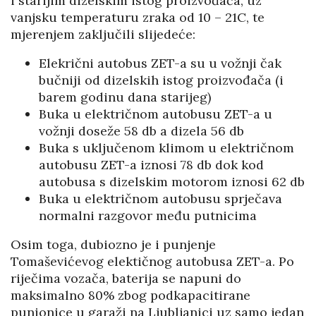
i starijim dizelskim istog proizvođača, uz
vanjsku temperaturu zraka od 10 – 21C, te
mjerenjem zaključili slijedeće:
Elekrični autobus ZET-a su u vožnji čak
bučniji od dizelskih istog proizvođača (i
barem godinu dana starijeg)
Buka u električnom autobusu ZET-a u
vožnji doseže 58 db a dizela 56 db
Buka s uključenom klimom u električnom
autobusu ZET-a iznosi 78 db dok kod
autobusa s dizelskim motorom iznosi 62 db
Buka u električnom autobusu sprječava
normalni razgovor među putnicima
Osim toga, dubiozno je i punjenje
Tomaševićevog elektičnog autobusa ZET-a. Po
riječima vozača, baterija se napuni do
maksimalno 80% zbog podkapacitirane
punionice u garaži na Ljubljanici uz samo jedan