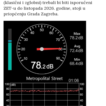
(klasični i zglobni) trebali bi biti isporučeni
ZET-u do listopada 2026. godine, stoji u
priopćenju Grada Zagreba.