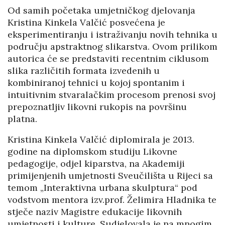
Od samih početaka umjetničkog djelovanja
Kristina Kinkela Valčić posvećena je
eksperimentiranju i istraživanju novih tehnika u
području apstraktnog slikarstva. Ovom prilikom
autorica će se predstaviti recentnim ciklusom
slika različitih formata izvedenih u
kombiniranoj tehnici u kojoj spontanim i
intuitivnim stvaralačkim procesom prenosi svoj
prepoznatljiv likovni rukopis na površinu
platna.
Kristina Kinkela Valčić diplomirala je 2013.
godine na diplomskom studiju Likovne
pedagogije, odjel kiparstva, na Akademiji
primijenjenih umjetnosti Sveučilišta u Rijeci sa
temom „Interaktivna urbana skulptura“ pod
vodstvom mentora izv.prof. Želimira Hladnika te
stječe naziv Magistre edukacije likovnih
umjetnosti i kulture. Sudjelovala je na mnogim