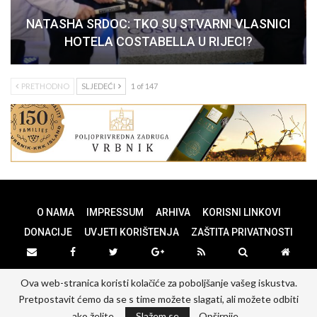
NATASHA SRDOC: TKO SU STVARNI VLASNICI
HOTELA COSTABELLA U RIJECI?
PRETHODNO
SLJEDEĆI
1 of 147
O NAMA
IMPRESSUM
ARHIVA
KORISNI LINKOVI
DONACIJE
UVJETI KORIŠTENJA
ZAŠTITA PRIVATNOSTI
Ova web-stranica koristi kolačiće za poboljšanje vašeg iskustva.
© 2026 - PANOPTICUM. All Rights Reserved.
Pretpostavit ćemo da se s time možete slagati, ali možete odbiti
Website Design:
PANOPTICUM
ako želite.
Slažem se
Opširnije...