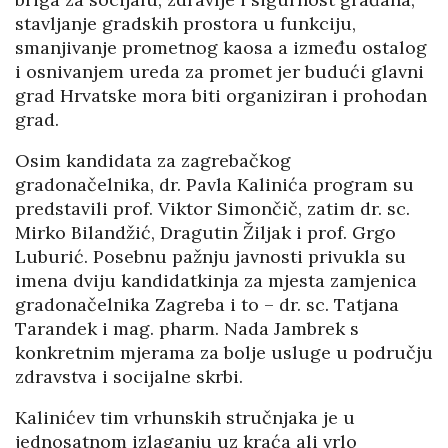
stavljanje gradskih prostora u funkciju,
smanjivanje prometnog kaosa a između ostalog
i osnivanjem ureda za promet jer budući glavni
grad Hrvatske mora biti organiziran i prohodan
grad.
Osim kandidata za zagrebačkog
gradonačelnika, dr. Pavla Kalinića program su
predstavili prof. Viktor Simončič, zatim dr. sc.
Mirko Bilandžić, Dragutin Žiljak i prof. Grgo
Luburić. Posebnu pažnju javnosti privukla su
imena dviju kandidatkinja za mjesta zamjenica
gradonačelnika Zagreba i to – dr. sc. Tatjana
Tarandek i mag. pharm. Nada Jambrek s
konkretnim mjerama za bolje usluge u području
zdravstva i socijalne skrbi.
Kalinićev tim vrhunskih stručnjaka je u
jednosatnom izlaganju uz kraća ali vrlo