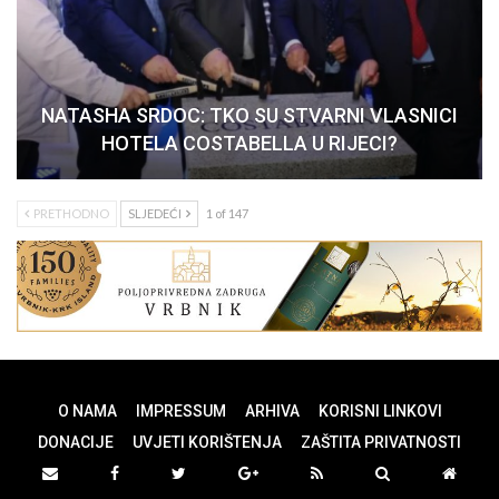
NATASHA SRDOC: TKO SU STVARNI VLASNICI
HOTELA COSTABELLA U RIJECI?
PRETHODNO
SLJEDEĆI
1 of 147
O NAMA
IMPRESSUM
ARHIVA
KORISNI LINKOVI
DONACIJE
UVJETI KORIŠTENJA
ZAŠTITA PRIVATNOSTI