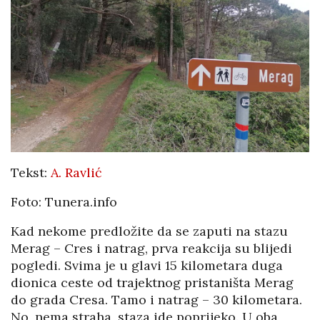
Tekst:
A. Ravlić
Foto: Tunera.info
Kad nekome predložite da se zaputi na stazu
Merag – Cres i natrag, prva reakcija su blijedi
pogledi. Svima je u glavi 15 kilometara duga
dionica ceste od trajektnog pristaništa Merag
do grada Cresa. Tamo i natrag – 30 kilometara.
No, nema straha, staza ide poprijeko. U oba