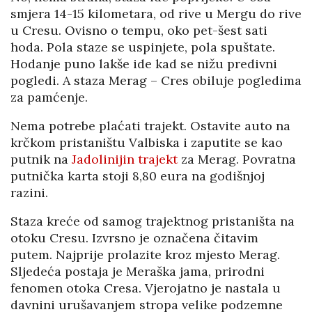
smjera 14-15 kilometara, od rive u Mergu do rive
u Cresu. Ovisno o tempu, oko pet-šest sati
hoda. Pola staze se uspinjete, pola spuštate.
Hodanje puno lakše ide kad se nižu predivni
pogledi. A staza Merag – Cres obiluje pogledima
za pamćenje.
Nema potrebe plaćati trajekt. Ostavite auto na
krčkom pristaništu Valbiska i zaputite se kao
putnik na
Jadolinijin trajekt
za Merag. Povratna
putnička karta stoji 8,80 eura na godišnjoj
razini.
Staza kreće od samog trajektnog pristaništa na
otoku Cresu. Izvrsno je označena čitavim
putem. Najprije prolazite kroz mjesto Merag.
Sljedeća postaja je Meraška jama, prirodni
fenomen otoka Cresa. Vjerojatno je nastala u
davnini urušavanjem stropa velike podzemne