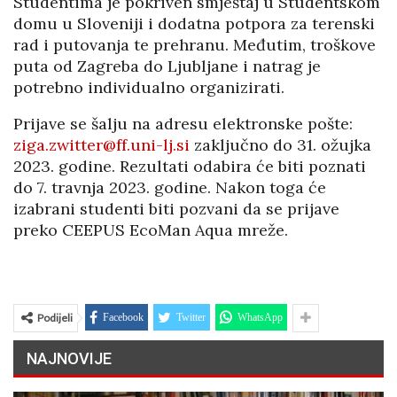
Studentima je pokriven smještaj u Studentskom
domu u Sloveniji i dodatna potpora za terenski
rad i putovanja te prehranu. Međutim, troškove
puta od Zagreba do Ljubljane i natrag je
potrebno individualno organizirati.
Prijave se šalju na adresu elektronske pošte:
ziga.zwitter@ff.uni-lj.si
zaključno do 31. ožujka
2023. godine. Rezultati odabira će biti poznati
do 7. travnja 2023. godine. Nakon toga će
izabrani studenti biti pozvani da se prijave
preko CEEPUS EcoMan Aqua mreže.
Podijeli
Facebook
Twitter
WhatsApp
NAJNOVIJE