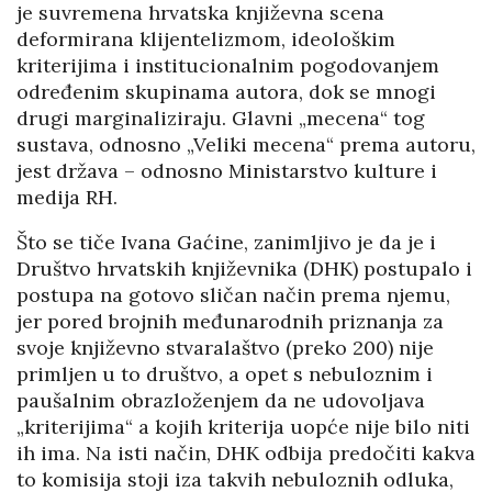
je suvremena hrvatska književna scena
deformirana klijentelizmom, ideološkim
kriterijima i institucionalnim pogodovanjem
određenim skupinama autora, dok se mnogi
drugi marginaliziraju. Glavni „mecena“ tog
sustava, odnosno „Veliki mecena“ prema autoru,
jest država – odnosno Ministarstvo kulture i
medija RH.
Što se tiče Ivana Gaćine, zanimljivo je da je i
Društvo hrvatskih književnika (DHK) postupalo i
postupa na gotovo sličan način prema njemu,
jer pored brojnih međunarodnih priznanja za
svoje književno stvaralaštvo (preko 200) nije
primljen u to društvo, a opet s nebuloznim i
paušalnim obrazloženjem da ne udovoljava
„kriterijima“ a kojih kriterija uopće nije bilo niti
ih ima. Na isti način, DHK odbija predočiti kakva
to komisija stoji iza takvih nebuloznih odluka,