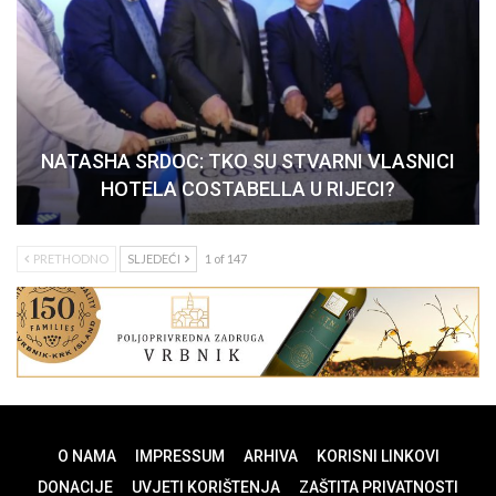
NATASHA SRDOC: TKO SU STVARNI VLASNICI
HOTELA COSTABELLA U RIJECI?
PRETHODNO
SLJEDEĆI
1 of 147
O NAMA
IMPRESSUM
ARHIVA
KORISNI LINKOVI
DONACIJE
UVJETI KORIŠTENJA
ZAŠTITA PRIVATNOSTI