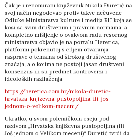
Čak je i renomirani književnik Nikola Đuretić na
svoj način negodovao protiv takve nečuvene
Odluke Ministarstva kulture i medija RH koja se
kosi sa svim društvenim i pravnim normama, a
kompletno mišljenje o ovakvom radu resornog
ministarstva objavio je na portalu Heretica,
platformi pokrenutoj s ciljem otvaranja
rasprave o temama od širokog društvenog
značaja, a o kojima ne postoji jasan društveni
konsenzus ili su predmet kontroverzi i
ideoloških razilaženja.
https://heretica.com.hr/nikola-duretic-
hrvatska-knjizevna-pustopoljina-ili-jos-
jednom-o-velikom-meceni/
Ukratko, u svom polemičkom eseju pod
nazivom „Hrvatska književna pustopoljina (ili
Još jednom o Velikom meceni)“ Đuretić tvrdi da