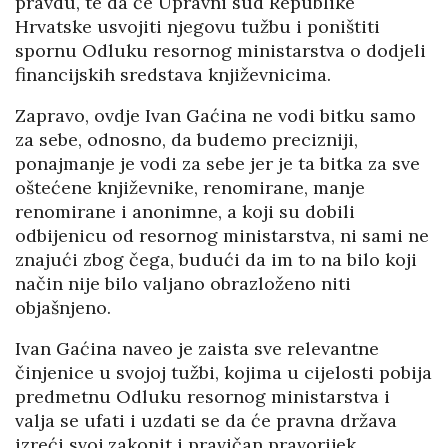
pravdu, te da će Upravni sud Republike
Hrvatske usvojiti njegovu tužbu i poništiti
spornu Odluku resornog ministarstva o dodjeli
financijskih sredstava književnicima.
Zapravo, ovdje Ivan Gaćina ne vodi bitku samo
za sebe, odnosno, da budemo precizniji,
ponajmanje je vodi za sebe jer je ta bitka za sve
oštećene književnike, renomirane, manje
renomirane i anonimne, a koji su dobili
odbijenicu od resornog ministarstva, ni sami ne
znajući zbog čega, budući da im to na bilo koji
način nije bilo valjano obrazloženo niti
objašnjeno.
Ivan Gaćina naveo je zaista sve relevantne
činjenice u svojoj tužbi, kojima u cijelosti pobija
predmetnu Odluku resornog ministarstva i
valja se ufati i uzdati se da će pravna država
izreći svoj zakonit i pravičan pravorijek.