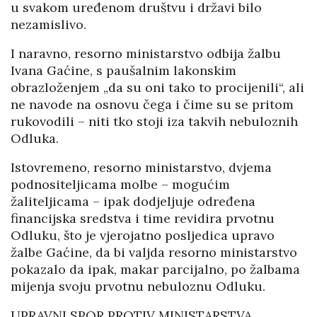
u svakom uređenom društvu i državi bilo
nezamislivo.
I naravno, resorno ministarstvo odbija žalbu
Ivana Gaćine, s paušalnim lakonskim
obrazloženjem „da su oni tako to procijenili“, ali
ne navode na osnovu čega i čime su se pritom
rukovodili – niti tko stoji iza takvih nebuloznih
Odluka.
Istovremeno, resorno ministarstvo, dvjema
podnositeljicama molbe – mogućim
žaliteljicama – ipak dodjeljuje određena
financijska sredstva i time revidira prvotnu
Odluku, što je vjerojatno posljedica upravo
žalbe Gaćine, da bi valjda resorno ministarstvo
pokazalo da ipak, makar parcijalno, po žalbama
mijenja svoju prvotnu nebuloznu Odluku.
UPRAVNI SPOR PROTIV MINISTARSTVA