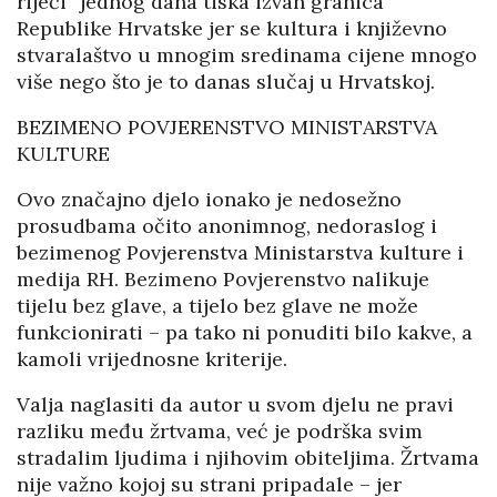
riječi“ jednog dana tiska izvan granica
Republike Hrvatske jer se kultura i književno
stvaralaštvo u mnogim sredinama cijene mnogo
više nego što je to danas slučaj u Hrvatskoj.
BEZIMENO POVJERENSTVO MINISTARSTVA
KULTURE
Ovo značajno djelo ionako je nedosežno
prosudbama očito anonimnog, nedoraslog i
bezimenog Povjerenstva Ministarstva kulture i
medija RH. Bezimeno Povjerenstvo nalikuje
tijelu bez glave, a tijelo bez glave ne može
funkcionirati – pa tako ni ponuditi bilo kakve, a
kamoli vrijednosne kriterije.
Valja naglasiti da autor u svom djelu ne pravi
razliku među žrtvama, već je podrška svim
stradalim ljudima i njihovim obiteljima. Žrtvama
nije važno kojoj su strani pripadale – jer