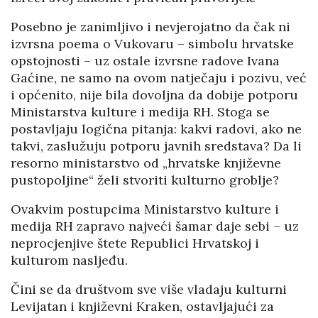
Posebno je zanimljivo i nevjerojatno da čak ni
izvrsna poema o Vukovaru – simbolu hrvatske
opstojnosti – uz ostale izvrsne radove Ivana
Gaćine, ne samo na ovom natječaju i pozivu, već
i općenito, nije bila dovoljna da dobije potporu
Ministarstva kulture i medija RH. Stoga se
postavljaju logična pitanja: kakvi radovi, ako ne
takvi, zaslužuju potporu javnih sredstava? Da li
resorno ministarstvo od „hrvatske književne
pustopoljine“ želi stvoriti kulturno groblje?
Ovakvim postupcima Ministarstvo kulture i
medija RH zapravo najveći šamar daje sebi – uz
neprocjenjive štete Republici Hrvatskoj i
kulturom nasljeđu.
Čini se da društvom sve više vladaju kulturni
Levijatan i književni Kraken, ostavljajući za