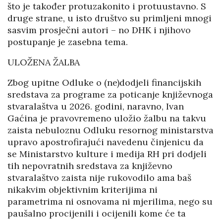
što je također protuzakonito i protuustavno. S
druge strane, u isto društvo su primljeni mnogi
sasvim prosječni autori – no DHK i njihovo
postupanje je zasebna tema.
ULOŽENA ŽALBA
Zbog upitne Odluke o (ne)dodjeli financijskih
sredstava za programe za poticanje književnoga
stvaralaštva u 2026. godini, naravno, Ivan
Gaćina je pravovremeno uložio žalbu na takvu
zaista nebuloznu Odluku resornog ministarstva
upravo apostrofirajući navedenu činjenicu da
se Ministarstvo kulture i medija RH pri dodjeli
tih nepovratnih sredstava za književno
stvaralaštvo zaista nije rukovodilo ama baš
nikakvim objektivnim kriterijima ni
parametrima ni osnovama ni mjerilima, nego su
paušalno procijenili i ocijenili kome će ta