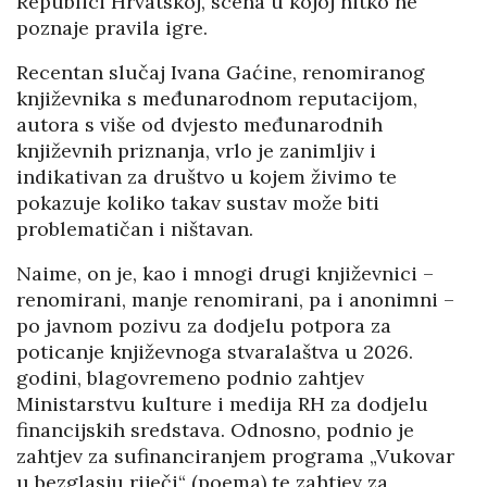
Republici Hrvatskoj, scena u kojoj nitko ne
poznaje pravila igre.
Recentan slučaj Ivana Gaćine, renomiranog
književnika s međunarodnom reputacijom,
autora s više od dvjesto međunarodnih
književnih priznanja, vrlo je zanimljiv i
indikativan za društvo u kojem živimo te
pokazuje koliko takav sustav može biti
problematičan i ništavan.
Naime, on je, kao i mnogi drugi književnici –
renomirani, manje renomirani, pa i anonimni –
po javnom pozivu za dodjelu potpora za
poticanje književnoga stvaralaštva u 2026.
godini, blagovremeno podnio zahtjev
Ministarstvu kulture i medija RH za dodjelu
financijskih sredstava. Odnosno, podnio je
zahtjev za sufinanciranjem programa „Vukovar
u bezglasju riječi“ (poema) te zahtjev za