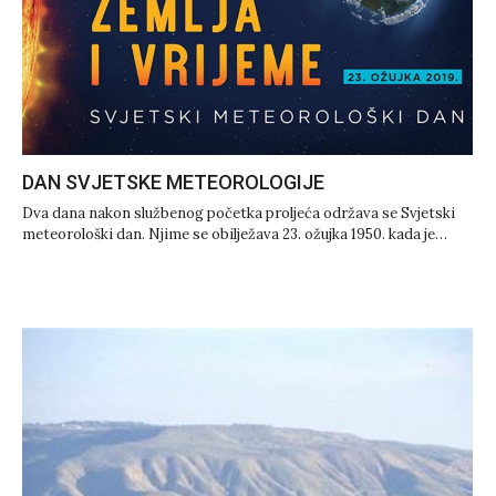
DAN SVJETSKE METEOROLOGIJE
Dva dana nakon službenog početka proljeća održava se Svjetski
meteorološki dan. Njime se obilježava 23. ožujka 1950. kada je…