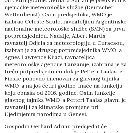
od četiri godine. Gerhard Adrian je predsjednik
njemačke meteorološke službe (Deutscher
Wetterdienst). Osim predsjednka, WMO je
izabrao Celeste Saulo, ravnateljicu Argentinske
nacionalne meteorološke službe (SMN) za prvu
potpredsjednicu. Nadalje, Albert Martis,
ravnatelj Odjela za meteorologiju u Curacaou,
izabran je za drugog potpredsjednika WMO, a
Agnes Lawrence Kijazi, ravnateljica
meteorološke agencije Tanzanije, izabrana je za
treću potpredsjednicu dok je Petteri Taalas iz
Finske ponovno imenovan za glavnog tajnika
WMO-a na još četiri godine, inače na funkciju
koju obnaša od 2016. godine. Osim funkcije
glavnog tajnika WMO-a Petteri Taalas glavni je
ravnatelj i za klimatske promjene pri
Ujedinjenim narodima u Genevi.
Gospodin Gerhard Adrian predsjedat će