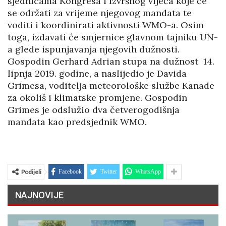
sjednicama Kongresa i Izvršnog vijeća koje će
se održati za vrijeme njegovog mandata te
voditi i koordinirati aktivnosti WMO-a. Osim
toga, izdavati će smjernice glavnom tajniku UN-
a glede ispunjavanja njegovih dužnosti.
Gospodin Gerhard Adrian stupa na dužnost 14.
lipnja 2019. godine, a naslijedio je Davida
Grimesa, voditelja meteorološke službe Kanade
za okoliš i klimatske promjene. Gospodin
Grimes je odslužio dva četverogodišnja
mandata kao predsjednik WMO.
Podijeli
Facebook
Twitter
WhatsApp
NAJNOVIJE