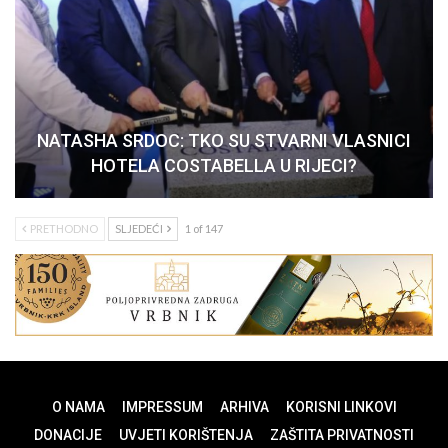
NATASHA SRDOC: TKO SU STVARNI VLASNICI
HOTELA COSTABELLA U RIJECI?
PRETHODNO
SLJEDEĆI
1 of 147
O NAMA
IMPRESSUM
ARHIVA
KORISNI LINKOVI
DONACIJE
UVJETI KORIŠTENJA
ZAŠTITA PRIVATNOSTI