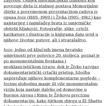
Zagrebu, Odsjek informacijskih znanosti koji
povezuje djela iz stalnog postava Memorijalne
zbirke s povremenom prezentacijom radova iz
opusa Joze (1889.-1969.) i Živka (1905.-1982.) kao
najstarijeg i najmlađeg brata iz umjetničke
obitelji Kljaković. Fotografije, slike, crteži,
karikature i ilustracije u knjigama daju uvid u
njihove životne putove, ali i stvaralaštvo.
J
ozo, jedno od ključnih imena hrvatske
umjetnosti prve polovice 20. stoljeća, poznat je
po monumentalnim freskama i
neoklasicističkom izrazu, dok je Živko razvijao
dokumentaristički crtački pristup. Izložba
uspoređuje njihove komplementarne poglede –
Jozinu slobodnu manje ili više monumentalnu
viziju koja nastaje daleko od domovine u
Buenos Airesu i Rimu te Živkovu preciznu
dokumentaciju, kako tijekom zbjega u El-Shattu