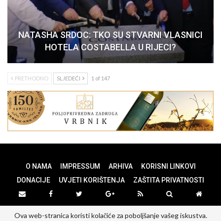
NATASHA SRDOC: TKO SU STVARNI VLASNICI
HOTELA COSTABELLA U RIJECI?
PRETHODNO
SLJEDEĆI
1 of 147
O NAMA
IMPRESSUM
ARHIVA
KORISNI LINKOVI
DONACIJE
UVJETI KORIŠTENJA
ZAŠTITA PRIVATNOSTI
Ova web-stranica koristi kolačiće za poboljšanje vašeg iskustva.
© 2026 - PANOPTICUM. All Rights Reserved.