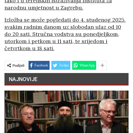
tako i u terenskih istraživanja Instituta za
narodnu umjetnost u Zagrebu.
Izložba se može pogledati do 4. studenog 2025.
svakim radnim danom uz slobodan ulaz od 10
do 20 sati. Stručna vodstva su ponedjeljkom,
utorkom i petkom u 11 sati, te srijedom i
četvrtkom u 18 sati.
Podijeli
Facebook
Twitter
WhatsApp
NAJNOVIJE