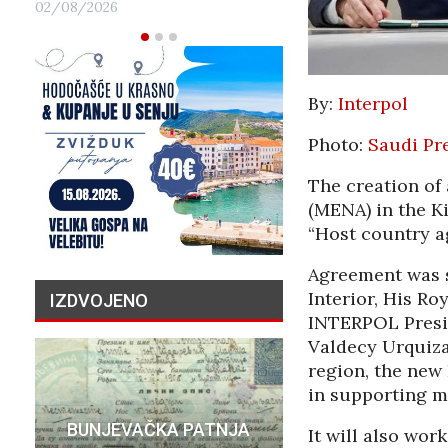
02/08/2026
By:
Interpol
Photo:
Saudi Pr
The creation of
(MENA) in the K
“Host country a
Agreement was s
Interior, His Ro
IZDVOJENO
INTERPOL Presi
Valdecy Urquiz
region, the new 
in supporting m
PRIČA O N
BUNJEVAČKA PATNJA
MILIJU
It will also wor