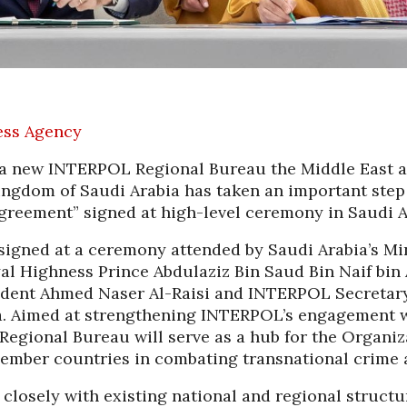
02/08
27/07/2026
ess Agency
 a new INTERPOL Regional Bureau the Middle East a
ingdom of Saudi Arabia has taken an important step
greement” signed at high-level ceremony in Saudi A
igned at a ceremony attended by Saudi Arabia’s Min
yal Highness Prince Abdulaziz Bin Saud Bin Naif bin 
dent Ahmed Naser Al-Raisi and INTERPOL Secretar
a. Aimed at strengthening INTERPOL’s engagement 
Regional Bureau will serve as a hub for the Organiza
HRVATI U VOJVODINI
ember countries in combating transnational crime 
ESTALIM
OSUĐENI NA
NIMA
ASIMILACIJU
k closely with existing national and regional structu