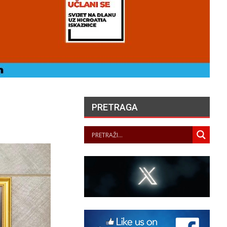
PRETRAGA
UVARI LJEPOTE NAŠEG
KRAJA II. – LJETNA
ZLOŽBA U GALERIJI UZ
RIJEKU
PANOPTICUM
05/08/2026
„NASELJAVANJE