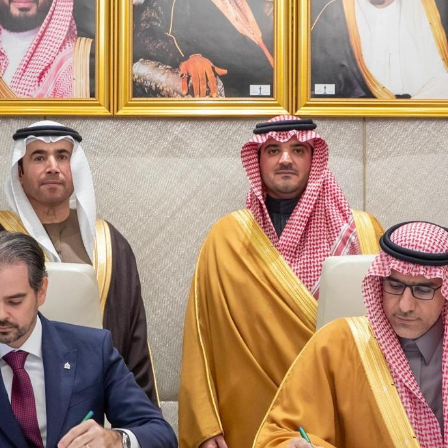
LIKE HRVATSKE
VODEĆIM ZEMLJAMA
EU PO KUPNJI E-
/2026
KNJIGA I
AUDIOKNJIGA
05/08
IČKU KASTU
29/07/2026
I MANJAK
KRATSKIH
TKO JE KANDIDAT ZA
DNOSTI I
PREDSJEDNIKA HOO?
29/07/2026
KORIS
04/08
SKA POVIJEST
PETRINJA BOGATIJA
KONTROLOM
ZA OSAM
E POLITIKE
NOVOIZGRAĐENIH
STAMBENIH
/2026
OBJEKATA SA 152…
28/07/2026
INE IZ DRUGOG
 SU
LATIVE?
DSHV IZMEĐU
POLITIČKOG
/2026
PRIJEPORA – PISMO
PREDSJEDNIKA MO
FESTI
DSHV…