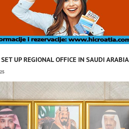
 SET UP REGIONAL OFFICE IN SAUDI ARABIA
25
DOC: TKO
Č
VLASNICI
U OMIŠLJU OTVORENA
ABELLA U
IZLOŽBA MARGERITE
I
I?
RAKIĆ
PANOPTICUM
02/08/2026
30/07/2026
NI TURIZAM
HRVATSKA MEĐU