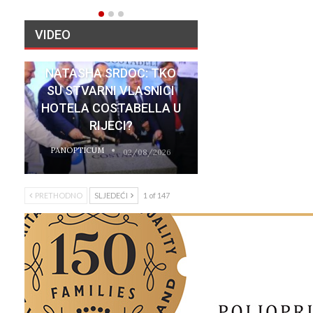
VIDEO
NATASHA SRDOC: TKO
SU STVARNI VLASNICI
HOTELA COSTABELLA U
RIJECI?
PANOPTICUM
02/08/2026
PRETHODNO
SLJEDEĆI
1 of 147