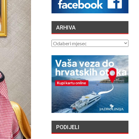
HRVATSKIH OTOKA
MIGRANTIMA″ –
OSVRT
/2026
ARHIVA
VATROGASCI
APELIRAJU – ZBOG
ARHIVA
SIGURNOSTI PILOTA
CANADERA NE
TITE…
/2026
TAJNE DUBINA: ZAŠTO
ORKE NAMJERNO
POTAPAJU JEDRILICE?
04/08/2026
PREDSJEDNIK RH
PRISUSTVOVAO
OTVORENJU 3.
PODIJELI
VRBOSKA FILM
VALA