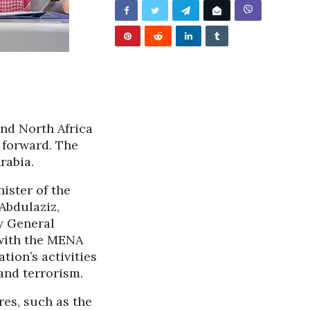
/2026
nd North Africa
 forward. The
rabia.
ister of the
Abdulaziz,
y General
with the MENA
tion’s activities
and terrorism.
BUNJEVAČKA PATNJA
res, such as the