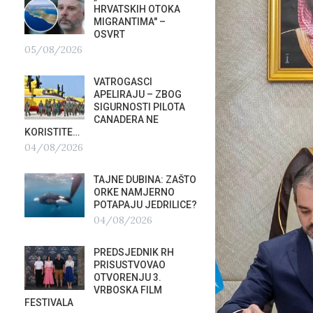
HRVATSKIH OTOKA
REPUB
MIGRANTIMA″ –
02/08
OSVRT
05/08/2026
SUBOT
KRAS
VATROGASCI
DEMO
APELIRAJU – ZBOG
VRIJE
?
SIGURNOSTI PILOTA
PLURALIZMA –…
CANADERA NE
01/08/2026
KORISTITE…
04/08/2026
HRVAT
POD 
TAJNE DUBINA: ZAŠTO
SRPSK
ORKE NAMJERNO
01/08
POTAPAJU JEDRILICE?
04/08/2026
MIROV
STUPA
PREDSJEDNIK RH
NEISP
PRISUSTVOVAO
31/07
OTVORENJU 3.
VRBOSKA FILM
FESTIVALA