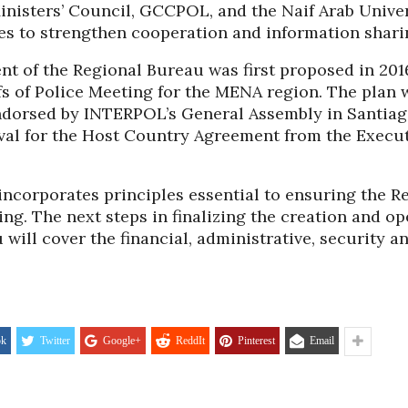
inisters’ Council, GCCPOL, and the Naif Arab Univer
PANOPTICUM
03/04/2026
12/01/2026
es to strengthen cooperation and information shari
nt of the Regional Bureau was first proposed in 201
IJA FORUM ILI
AKADEMSKE VEZE:
 of Police Meeting for the MENA region. The plan 
ROP GALERIJA
ULOGA KINE U
HRVATSKOJ
dorsed by INTERPOL’s General Assembly in Santiago,
/2026
07/01/2026
oval for the Host Country Agreement from the Exec
NJE FIZIKE U
KORIJENI HRVATSKOG
I POLITIKE
NACIONALIZMA
ncorporates principles essential to ensuring the R
/2026
29/12/2025
ng. The next steps in finalizing the creation and op
will cover the financial, administrative, security an
SU OGROMNE
ZNANOST U SLUŽBI
E REZERVE U
FESTIVALA ISTINE
I?
22/12/2025
/2026
NETR
11/05
ANOVA
POKLONICI BRANKA
ok
Twitter
Google+
ReddIt
Pinterest
Email
ŠTINA: NAKON
MAMULE U MARŠU
SA STIGLI
PROTIV HR
I
08/12/2025