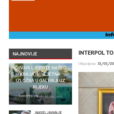
INTERPOL TO
NAJNOVIJE
Objavljeno
31/01/20
ČUVARI LJEPOTE NAŠEG
NATASHA SR
KRAJA II. – LJETNA
SU STVARNI 
IZLOŽBA U GALERIJI UZ
HOTELA COST
RIJEKU
RIJEC
PANOPTICUM
PANOPTICUM
05/08/2026
„NASELJAVANJE
MOBIL