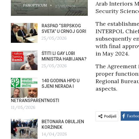
Arab Interiors M
PANOPTICUM
PANOPTICUM
27/05/2026
Security Scienc
The establishme
RASPAD “SRPSKOG
GALER
INTERPOL Chiefs
SVETA” U CRNOJ GORI
AGITP
subsequently en
25/05/2026
04/03
with final appr
in May 2024.
ŠTITI LI GAY LOBI
NEZNA
G
MINISTRA HABIJANA?
SLUŽB
The Agreement i
25/05/2026
16/02
proper functioni
Regional Bureau 
140 GODINA HPD U
ČIJE 
SJENI NERADA I
ZLATN
aspects.
ITALIJ
12/02
NETRANSPARENTNOSTI
11/05/2026
TUĐM
Podijeli
Facebo
OSTAV
BETONARA OBULJEN
AIRBU
KORŽINEK
RAFAL
14/04/2026
17/01/2026