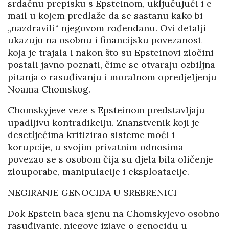
srdačnu prepisku s Epsteinom, uključujući i e-
mail u kojem predlaže da se sastanu kako bi
„nazdravili“ njegovom rođendanu. Ovi detalji
ukazuju na osobnu i financijsku povezanost
koja je trajala i nakon što su Epsteinovi zločini
postali javno poznati, čime se otvaraju ozbiljna
pitanja o rasuđivanju i moralnom opredjeljenju
Noama Chomskog.
Chomskyjeve veze s Epsteinom predstavljaju
upadljivu kontradikciju. Znanstvenik koji je
desetljećima kritizirao sisteme moći i
korupcije, u svojim privatnim odnosima
povezao se s osobom čija su djela bila oličenje
zlouporabe, manipulacije i eksploatacije.
NEGIRANJE GENOCIDA U SREBRENICI
Dok Epstein baca sjenu na Chomskyjevo osobno
rasuđivanje, njegove izjave o genocidu u