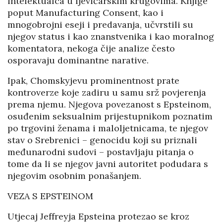
intelektualca u ljevičarskim krugovima. Knjige
poput Manufacturing Consent, kao i
mnogobrojni eseji i predavanja, učvrstili su
njegov status i kao znanstvenika i kao moralnog
komentatora, nekoga čije analize često
osporavaju dominantne narative.
Ipak, Chomskyjevu prominentnost prate
kontroverze koje zadiru u samu srž povjerenja
prema njemu. Njegova povezanost s Epsteinom,
osuđenim seksualnim prijestupnikom poznatim
po trgovini ženama i maloljetnicama, te njegov
stav o Srebrenici – genocidu koji su priznali
međunarodni sudovi – postavljaju pitanja o
tome da li se njegov javni autoritet podudara s
njegovim osobnim ponašanjem.
VEZA S EPSTEINOM
Utjecaj Jeffreyja Epsteina protezao se kroz