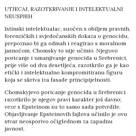
UTJECAJ, RAZOTKRIVANJE I INTELEKTUALNI
NEUSPJEH
Istinski intelektualac, suočen s obiljem pravnih,
forenzičkih i svjedočanskih dokaza o genocidu,
prepoznao bi ga odmah i reagirao s moralnom
jasnoćom. Chomsky to nije učinio. Njegovo
poricanje i umanjivanje genocida u Srebrenici,
prije više od dva desetljeća, razotkrilo ga je kao
etički i intelektualno kompromitiranu figuru
koja se skriva iza fasade principijelnosti.
Chomskyjevo poricanje genocida u Srebrenici
razotkrilo je njegov pravi karakter još davno;
veze s Epsteinom su to samo sada potvrdile.
Objavljivanje Epsteinovih fajlova učinilo je ovu
stvar neosporivo očiglednom za zapadnu
javnost.