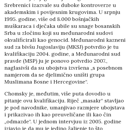
Srebrenici izazvale su duboke kontroverze u
akademskim i povijesnim krugovima. U srpnju
1995. godine, više od 8.000 bošnjačkih
muškaraca i dječaka ubile su snage bosanskih
Srba u zločinu koji su međunarodni sudovi
okvalificirali kao genocid. Međunarodni kazneni
sud za bivšu Jugoslaviju (MKSJ) potvrdio je tu
kvalifikaciju 2004. godine, a Međunarodni sud
pravde (MSP) ju je ponovo potvrdio 2007.,
naglasivši da su ubojstva izvršena „s posebnom
namjerom da se djelimično uništi grupa
Muslimana Bosne i Hercegovine“.
Chomsky je, međutim, više puta dovodio u
pitanje ovu kvalifikaciju. Riječ „masakr“ stavljao
je pod navodnike, umanjivao razmjere ubojstava
i prikazivao ih kao preuveličane ili kao čin
„odmazde“. U jednom intervjuu iz 2005. godine
izjavio je da mu je jedino žaljenje to što