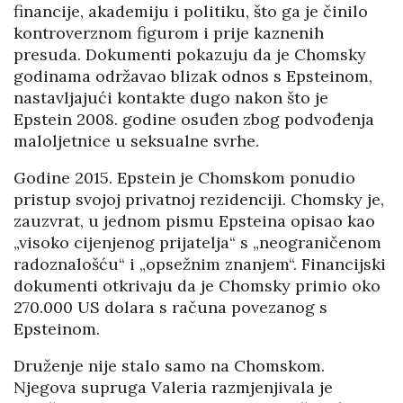
financije, akademiju i politiku, što ga je činilo
kontroverznom figurom i prije kaznenih
presuda. Dokumenti pokazuju da je Chomsky
godinama održavao blizak odnos s Epsteinom,
nastavljajući kontakte dugo nakon što je
Epstein 2008. godine osuđen zbog podvođenja
maloljetnice u seksualne svrhe.
Godine 2015. Epstein je Chomskom ponudio
pristup svojoj privatnoj rezidenciji. Chomsky je,
zauzvrat, u jednom pismu Epsteina opisao kao
„visoko cijenjenog prijatelja“ s „neograničenom
radoznalošću“ i „opsežnim znanjem“. Financijski
dokumenti otkrivaju da je Chomsky primio oko
270.000 US dolara s računa povezanog s
Epsteinom.
Druženje nije stalo samo na Chomskom.
Njegova supruga Valeria razmjenjivala je