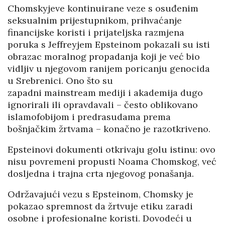
Chomskyjeve kontinuirane veze s osuđenim
seksualnim prijestupnikom, prihvaćanje
financijske koristi i prijateljska razmjena
poruka s Jeffreyjem Epsteinom pokazali su isti
obrazac moralnog propadanja koji je već bio
vidljiv u njegovom ranijem poricanju genocida
u Srebrenici. Ono što su
zapadni mainstream mediji i akademija dugo
ignorirali ili opravdavali – često oblikovano
islamofobijom i predrasudama prema
bošnjačkim žrtvama – konačno je razotkriveno.
Epsteinovi dokumenti otkrivaju golu istinu: ovo
nisu povremeni propusti Noama Chomskog, već
dosljedna i trajna crta njegovog ponašanja.
Održavajući vezu s Epsteinom, Chomsky je
pokazao spremnost da žrtvuje etiku zaradi
osobne i profesionalne koristi. Dovodeći u