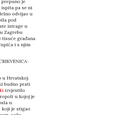
e prepuno je
ispita pa se ni
lelno odvijao u
bila pod
te istrage u
u Zagrebu
ri tisuće građana
Čupića i s njim
CRIKVENICA-
 u Hrvatskoj.
ki budno prati
ki
izvjestilo
opoli u kojoj je
osla u
koji je stigao
vcem, sežu