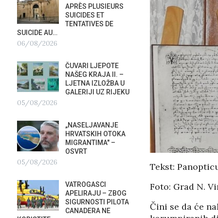
APRÈS PLUSIEURS
PRIS
SUICIDES ET
OTVOR
TENTATIVES DE
VRBOS
SUICIDE AU…
FESTIVALA
06/08/2026
02/08/2026
A
ČUVARI LJEPOTE
NATAS
NAŠEG KRAJA II. –
SU ST
LJETNA IZLOŽBA U
HOTEL
GALERIJI UZ RIJEKU
U RIJ
05/08/2026
02/08/2026
„NASELJAVANJE
MOBIL
HRVATSKIH OTOKA
REPUB
MIGRANTIMA″ –
02/08
OSVRT
05/08/2026
Tekst: Panopti
SUBOT
?
KRAS
VATROGASCI
Foto: Grad N. V
DEMO
APELIRAJU – ZBOG
VRIJE
SIGURNOSTI PILOTA
PLURALIZMA –…
Čini se da će na
CANADERA NE
01/08/2026