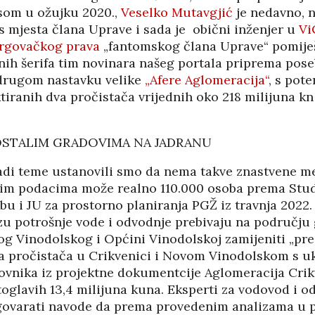
som u ožujku 2020.,
Veselko Mutavgjić
je nedavno, 
 s mjesta člana Uprave i sada je obični inženjer u
Vi
rgovačkog prava
„fantomskog člana Uprave“ pomije
ih šerifa tim novinara našeg portala priprema poseb
u drugom nastavku velike
„Afere Aglomeracija“
, s pote
tiranih dva pročistača vrijednih oko 218 milijuna k
OSTALIM GRADOVIMA NA JADRANU
adi teme ustanovili smo da nema takve znastvene me
im podacima može realno 110.000 osoba prema Studij
u i JU za prostorno planiranja PGŽ iz travnja 2022.
u potrošnje vode i odvodnje prebivaju na području
og Vinodolskog i Općini Vinodolskoj zamijeniti „pre
 pročistača u Crikvenici i Novom Vinodolskom s u
novnika iz projektne dokumentcije Aglomeracija Cri
oglavih 13,4 milijuna kuna. Eksperti za vodovod i o
govarati navode da prema provedenim analizama u 