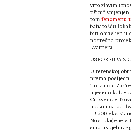
vrtoglavim izno
tišini“ smjenjen
tom
fenomenu t
bahatošću lokaln
biti objavljen 
pogrešno projek
Kvarnera.
USPOREDBA S 
U terenskoj obr
prema posljednj
turizam u Zagreb
mjesecu kolovoz
Crikvenice, Nov
podacima od dva
43.500 ekv. sta
Novi plaćene vrt
smo uspjeli raz