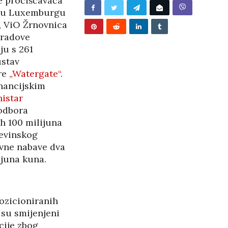
e pročišćavača
TITE…
m u Luxemburgu
/2026
, ViO Žrnovnica
gradove
ju s 261
ustav
re
„Watergate“
.
nancijskim
istar
 odbora
ih 100 milijuna
evinskog
avne nabave dva
ijuna kuna.
ozicioniranih
 su smijenjeni
cije zbog
BUNJEVAČKA PATNJA