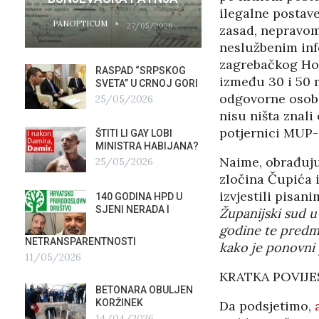
ilegalne postav
PANOPTICUM
PANOPTICUM
27/05/2026
zasad, nepravom
neslužbenim inf
zagrebačkog Hold
RASPAD “SRPSKOG
GALER
između 30 i 50 
SVETA” U CRNOJ GORI
AGITP
odgovorne osobe 
25/05/2026
04/03
nisu ništa znali
potjernici MUP-
ŠTITI LI GAY LOBI
NEZNA
G
MINISTRA HABIJANA?
SLUŽB
Naime, obrađuju
25/05/2026
16/02
zločina Čupića 
izvjestili pisan
140 GODINA HPD U
ČIJE 
SJENI NERADA I
ZLATN
Županijski sud u
ITALIJ
godine te predm
12/02
NETRANSPARENTNOSTI
kako je ponovni 
11/05/2026
TUĐM
KRATKA POVIJ
OSTAV
BETONARA OBULJEN
AIRBU
KORŽINEK
Da podsjetimo,
RAFAL
14/04/2026