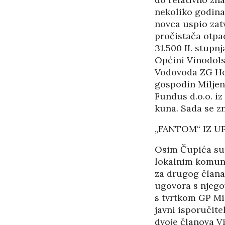
nekoliko godina
novca uspio zatv
pročistača otpad
31.500 II. stupn
Općini Vinodolsk
Vodovoda ZG Hol
gospodin Miljen
Fundus d.o.o. iz
kuna. Sada se zn
„FANTOM“ IZ 
Osim Čupića sum
lokalnim komuna
za drugog član
ugovora s njego
s tvrtkom GP Mik
javni isporučite
dvoje članova V