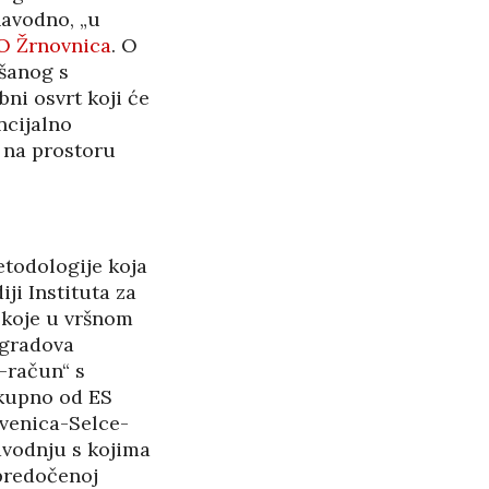
navodno, „u
O Žrnovnica
. O
šanog s
ni osvrt koji će
ncijalno
n na prostoru
todologije koja
i Instituta za
 koje u vršnom
 gradova
-račun“ s
kupno od ES
kvenica-Selce-
dvodnju s kojima
predočenoj