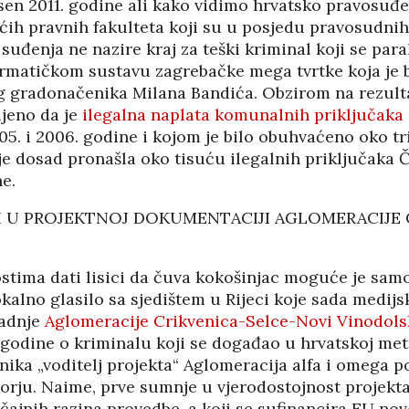
esen 2011. godine ali kako vidimo hrvatsko pravosuđ
ih pravnih fakulteta koji su u posjedu pravosudnih 
suđenja ne nazire kraj za teški kriminal koji se para
ormatičkom sustavu zagrebačke mega tvrtke koja je 
 gradonačenika Milana Bandića. Obzirom na rezulta
ljeno da je
ilegalna naplata komunalnih priključaka
005. i 2006. godine i kojom je bilo obuhvaćeno oko t
ja je dosad pronašla oko tisuću ilegalnih priključaka 
e.
 U PROJEKTNOJ DOKUMENTACIJI AGLOMERACIJE 
stima dati lisici da čuva kokošinjac moguće je samo
lokalno glasilo sa sjedištem u Rijeci koje sada medijs
radnje
Aglomeracije Crikvenica-Selce-Novi Vinodols
. godine o kriminalu koji se događao u hrvatskoj metr
ika „voditelj projekta“ Aglomeracija alfa i omega p
rju. Naime, prve sumnje u vjerodostojnost projekta 
čajnih razina provedbe, a koji se sufinancira EU no