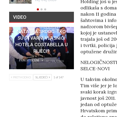
Holding još u j
17/01/2026
odlikaša s domać
nakon 11 godina 
VIDEO
šahtovima i inf
nadzorom bivšeg
NATASHA SRDOC: TKO
kojoj je ustanov
SU STVARNI VLASNICI
trajala još od 2
HOTELA COSTABELLA U
i tvrtki, polici
RIJECI?
optužene družin
PANOPTICUM
02/08/2026
NELOGIČNOSTI
SELCE-NOVI
PRETHODNO
SLJEDEĆI
1 of 147
U takvim okolno
Tim više jer je 
svaki korak izg
javnost još 2011
jedan od optužen
Hrvatskom primo
do relativno zna