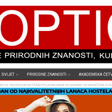
SVIJET
PRIRODNE ZNANOSTI
AKADEMSKA ČET
CI I N. VINODOLSKOM TEŽAK POLA MILIJARDE KN NADZIRE OSUMNJIČENIK IZ Z