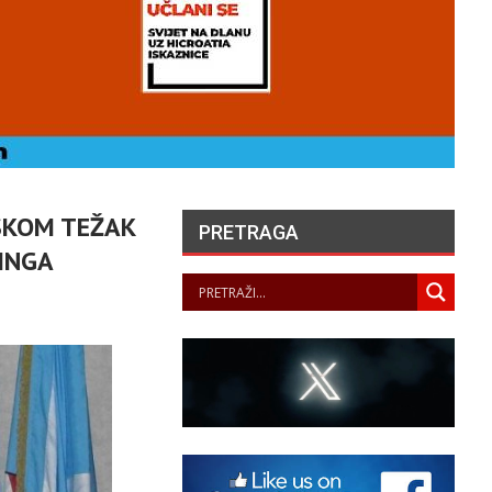
LSKOM TEŽAK
PRETRAGA
DINGA
HERCEGOVAČKI
FRANJEVAC POZVAO
PORFIRIJA DA U IME
KRISTA IZVUČE SVOJ
NAROD IZ…
PANOPTICUM
07/08/2026
LA JUSTICE SAISIE