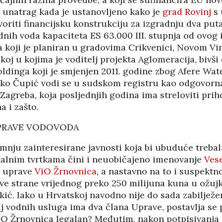
 unatrag kada je ustanovljeno kako je
grad Rovinj
s 
oriti financijsku konstrukciju za izgradnju dva put
nih voda kapaciteta ES 63.000 III. stupnja od ovog 
ja koji je planiran u gradovima Crikvenici, Novom V
oj u kojima je voditelj projekta Aglomeracija, bivši
dinga koji je smjenjen 2011. godine zbog Afere Wate
ko Čupić vodi se u sudskom registru kao odgovorna
 Zagreba, koja posljednjih godina ima streloviti pri
a i zašto.
UPRAVE VODOVODA
nju zainteresirane javnosti koja bi ubuduće trebal
lnim tvrtkama čini i neuobičajeno imenovanje
Ves
a uprave
ViO Žrnovnica
, a nastavno na to i suspektn
ve strane vrijednog preko 250 milijuna kuna u ožuj
ić. Iako u Hrvatskoj navodno nije do sada zabilježe
lj vodnih usluga ima dva člana Uprave, postavlja se p
iO Žrnovnica legalan? Međutim, nakon potpisivanja