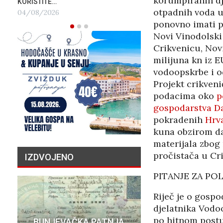
korumpiranih dj
KORISTITE…
otpadnih voda 
04/08/2026
ponovno imati p
Novi Vinodolski 
Crikvenicu, Novi
milijuna kn iz E
vodoopskrbe i o
Projekt crikven
podacima oko
p
gospodarstva Da
pokradenih
Hrv
kuna obzirom da
materijala zbog
pročistača u Cr
IZDVOJENO
PITANJE ZA PO
Riječ je o gosp
djelatnika Vodo
PRIČA O N
po hitnom postu
BUNJEVAČKA PATNJA
MILIJU