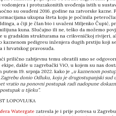
e vodomjera i protuzakonitih uvođenja istih u susta
PANOPTICUM
03/04/2026
12/01/2026
oćno su osuđeni 2016. godine na zatvorske kazne. 
ormacijama ukupna šteta koju je počinila peteročla
inga, a čiji je član bio i uvaženi Miljenko Čupić, p
IJA FORUM ILI
AKADEMSKE VEZE:
milijuna kuna. Slučajno ili ne, teško da možemo pov
ROP GALERIJA
ULOGA KINE U
HRVATSKOJ
u gradskim strukturama na crikveničkoj rivijeri, ali
/2026
07/01/2026
 o kaznenom pedigreu inženjera dugih prstiju koji se
a i hrvatskog pravosuđa.
NJE FIZIKE U
KORIJENI HRVATSKOG
I POLITIKE
NACIONALIZMA
ći prilično zahtjevnu temu obratili smo se odgovo
/2026
29/12/2025
i ekipe, dakle u zagrebački ViO, u kojem su nas dos
im putem 19. srpnja 2022. kako je
„u kaznenom postup
SU OGROMNE
ZNANOST U SLUŽBI
E REZERVE U
 Zagrebu donio Odluku, koju je drugostupanjski sud 
FESTIVALA ISTINE
I?
et vratio na ponovni postupak radi nadopune dokazn
22/12/2025
/2026
NETR
postupak u tijeku”
.
11/05
ANOVA
POKLONICI BRANKA
EST LOPOVLUKA
ŠTINA: NAKON
MAMULE U MARŠU
SA STIGLI
PROTIV HR
afera Watergate
zatresla je i prije potresa u Zagreb
I
08/12/2025