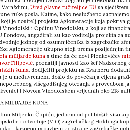
elatnika u dodjeli radova dogradnje i rekonstrukcij
KORIS
u Varaždinu,
Ured glavne tužiteljice EU
sa sjedište
04/08
une ruke posla. Naime, kako neslužbeno saznajemo
koji je nositelj projekta Aglomeracije koja pokriva 
 Vinodolski i Općinu Vinodolsku, a koji se financira
U Fondova, angažirali su kao voditelja projekta za s
dvodnje jednog od osumnjičenika iz zagrebačke afe
ičke Aglomeracije ukupno stoji prema posljednjim fi
ola milijarde kuna
s time da će novi Plenkovićev
min
vor Filipović
, poznatiji javnosti kao šef Nadzornog
atskih šuma
, dodijeliti projektu na Kvarneru dodatn
 je u međuvremenu došlo do povećanja cijena građ
 nepotrebnog višegodišnjeg otezanja s provedbom j
ikvenici i Novom Vinodolskom vrijednih oko 218 mil
LA MILIJARDE KUNA
odinu Miljenku Čupiću, jednom od pet bivših visokop
HRVATI U VOJVODINI
opskrbe i odvodnje (ViO) zagrebačkog Holdinga koji
ESTALIM
OSUĐENI NA
pku i kazneno prijavljeni od strane zagrebačke poli
NIMA
ASIMILACIJU