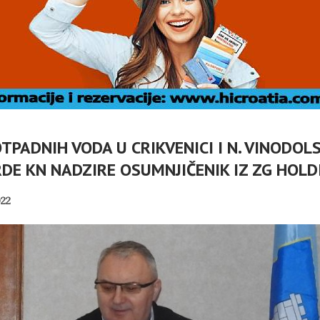
OTPADNIH VODA U CRIKVENICI I N. VINODO
RDE KN NADZIRE OSUMNJIČENIK IZ ZG HOL
22
A: ZAŠTO
HRVATSKA POVIJEST
MJERNO
POD KONTROLOM
DRILICE?
SRPSKE POLITIKE
PANOPTICUM
04/08/2026
01/08/2026
JEDNIK RH
MIROVINE IZ DRUGOG