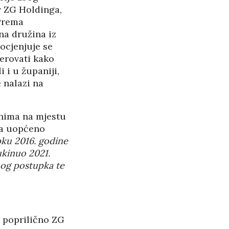
v ZG Holdinga,
PANOPTICUM
27/05/2026
Prema
na družina iz
rocjenjuje se
RASPAD “SRPSKOG
jerovati kako
SVETA” U CRNOJ GORI
 i u županiji,
25/05/2026
 nalazi na
ŠTITI LI GAY LOBI
MINISTRA HABIJANA?
rnima na mjestu
25/05/2026
ta uopćeno
ku 2016. godine
140 GODINA HPD U
SJENI NERADA I
ukinuo 2021.
og postupka te
ANSPARENTNOSTI
/2026
BETONARA OBULJEN
KORŽINEK
u poprilično ZG
14/04/2026