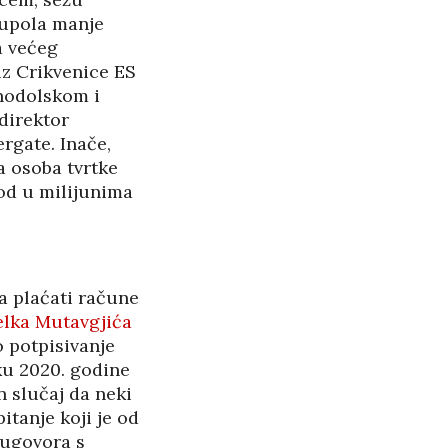
upola manje
a većeg
iz Crikvenice ES
inodolskom i
 direktor
rgate. Inače,
 osoba tvrtke
hod u milijunima
a plaćati račune
elka Mutavgjića
o potpisivanje
ku 2020. godine
n slučaj da neki
itanje koji je od
 ugovora s