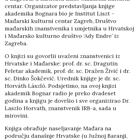
centar. Organizator predstavljanja knjige
akademika Bognara bio je Institut Liszt –
Mađarski kulturni centar Zagreb, Društvo
mađarskih znanstvenika i umjetnika u Hrvatskoj
i Mađarsko kulturno društvo ‘Ady Endre’ iz
Zagreba.
O knjizi su govorlii uvaženi znanstvenici iz
Hrvatske i Mađarske: prof. dr. sc. Dragutin
Feletar akademik, prof. dr. sc. Dražen Živić i dr.
sc. Dinko Šokčević. Urednik knjige je dr. sc.
Horváth László. Podsjetimo, na ovoj knjizi
akademik Bognar radio je preko dvadeset
godina a knjigu je dovršio i sve organizirao Dr.
Laszlo Horvath, znanstvenik IRB-a, sada u
mirovini.
Knjiga obrađuje naseljavanje Mađara na
području današnje Hrvatske (u Južnoj Baranji,