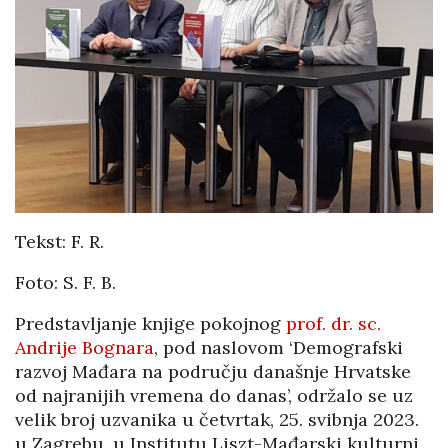
Tekst: F. R.
Foto: S. F. B.
Predstavljanje knjige pokojnog
prof. dr. sc.
Andrije Bognara
, pod naslovom ‘Demografski
razvoj Mađara na području današnje Hrvatske
od najranijih vremena do danas’, održalo se uz
velik broj uzvanika u četvrtak, 25. svibnja 2023.
u Zagrebu, u Institutu Liszt-Mađarski kulturni