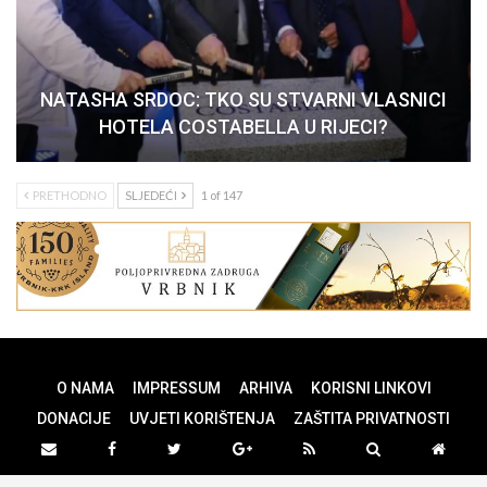
NATASHA SRDOC: TKO SU STVARNI VLASNICI
HOTELA COSTABELLA U RIJECI?
PRETHODNO
SLJEDEĆI
1 of 147
O NAMA
IMPRESSUM
ARHIVA
KORISNI LINKOVI
DONACIJE
UVJETI KORIŠTENJA
ZAŠTITA PRIVATNOSTI