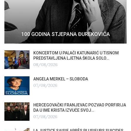
100 GODINA STJEPANA ĐUREKOVIĆA
KONCERTOM U PALAČI KATUNARIĆ U TISNOM
PREDSTAVLJENA LJETNA ŠKOLA SOLO…
08/08/2026
ANGELA MERKEL – SLOBODA
07/08/2026
HERCEGOVAČKI FRANJEVAC POZVAO PORFIRIJA
DA U IME KRISTA IZVUČE SVOJ…
07/08/2026
LA JUSTICE SAISIE APRÈS PLUSIEURS SUICIDES