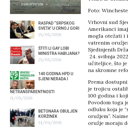
PANOPTICUM
PANOPTICUM
27/05/2026
Foto: Wincheste
Vrhovni sud Sjed
RASPAD “SRPSKOG
GALER
Amerikanci imaju
SVETA” U CRNOJ GORI
AGITP
25/05/2026
04/03
mogla otežati i
vatrenim oružje
ŠTITI LI GAY LOBI
NEZNA
Sjedinjenih Drž
G
MINISTRA HABIJANA?
SLUŽB
24. svibnja 2022
25/05/2026
16/02
učiteljice, što 
na skromne ref
140 GODINA HPD U
ČIJE 
SJENI NERADA I
ZLATN
Prema dostupnim
ITALIJ
je trojicu ostal
12/02
NETRANSPARENTNOSTI
100 godina i koj
11/05/2026
Povodom toga je
TUĐM
odluku koja je “
OSTAV
BETONARA OBULJEN
AIRBU
oružjem”. Naime,
KORŽINEK
RAFAL
oružje moraju d
14/04/2026
17/01/2026