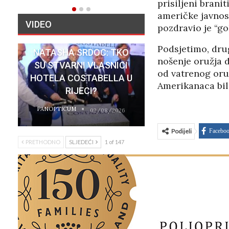
prisiljeni branit
američke javnost
VIDEO
pozdravio je “go
Podsjetimo, dru
NATASHA SRDOC: TKO
nošenje oružja 
SU STVARNI VLASNICI
od vatrenog oru
HOTELA COSTABELLA U
Amerikanaca bil
RIJECI?
PANOPTICUM
02/08/2026
Podijeli
Facebo
PRETHODNO
SLJEDEĆI
1 of 147