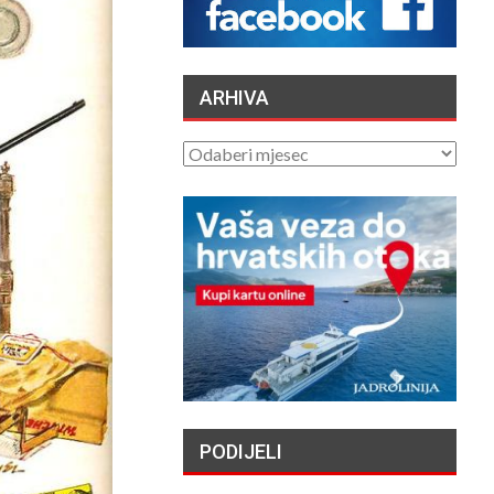
FRANJEVAC POZVAO
PORFIRIJA DA U IME
KRISTA IZVUČE SVOJ…
/2026
ARHIVA
LA JUSTICE SAISIE
APRÈS PLUSIEURS
ARHIVA
SUICIDES ET
TENTATIVES DE
DE AU…
/2026
ČUVARI LJEPOTE
NAŠEG KRAJA II. –
LJETNA IZLOŽBA U
GALERIJI UZ RIJEKU
/2026
„NASELJAVANJE
HRVATSKIH OTOKA
PODIJELI
MIGRANTIMA″ –
OSVRT