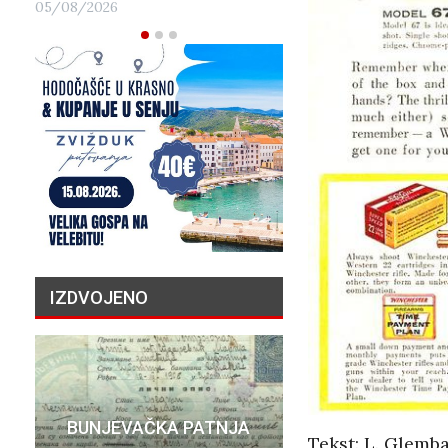
05/08/2026
IZDVOJENO
PRIČA O N
BUNJEVAČKA PATNJA
MILIJU
Tekst: L. Glemb