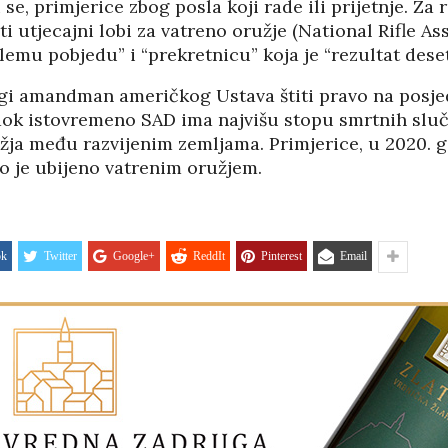
i se, primjerice zbog posla koji rade ili prijetnje. Za 
i utjecajni lobi za vatreno oružje (National Rifle As
lemu pobjedu” i “prekretnicu” koja je “rezultat deset
gi amandman američkog Ustava štiti pravo na posje
dok istovremeno SAD ima najvišu stopu smrtnih sluč
žja među razvijenim zemljama. Primjerice, u 2020. g
o je ubijeno vatrenim oružjem.
ok
Twitter
Google+
ReddIt
Pinterest
Email