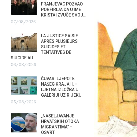
FRANJEVAC POZVAO
ORKE
PORFIRIJA DA U IME
POTAP
KRISTA IZVUČE SVOJ…
04/0
07/08/2026
G
PREDS
LA JUSTICE SAISIE
PRIS
APRÈS PLUSIEURS
OTVOR
SUICIDES ET
VRBOS
TENTATIVES DE
FESTIVALA
SUICIDE AU…
02/08/2026
A
06/08/2026
NATAS
ČUVARI LJEPOTE
SU ST
NAŠEG KRAJA II. –
HOTEL
LJETNA IZLOŽBA U
U RIJ
GALERIJI UZ RIJEKU
02/08/2026
05/08/2026
MOBIL
„NASELJAVANJE
REPUB
HRVATSKIH OTOKA
02/08
MIGRANTIMA″ –
OSVRT