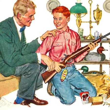
 NAMJERNO
POD KONTROLOM
AJU JEDRILICE?
SRPSKE POLITIKE
8/2026
01/08/2026
07/08
JEDNIK RH
MIROVINE IZ DRUGOG
USTVOVAO
STUPA SU
ENJU 3.
NEISPLATIVE?
KA FILM
31/07/2026
SUICI
U OMIŠLJU OTVORENA
06/08
IZLOŽBA MARGERITE
HA SRDOC: TKO
RAKIĆ
VARNI VLASNICI
30/07/2026
A COSTABELLA
ECI?
HRVATSKA MEĐU
VODEĆIM ZEMLJAMA
05/08
EU PO KUPNJI E-
NI TURIZAM
KNJIGA I
LIKE HRVATSKE
AUDIOKNJIGA
/2026
29/07/2026