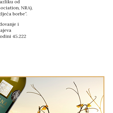
razliku od
sociation, NRA),
ljeća borbe”.
dovanje i
ajeva
odini 45.222