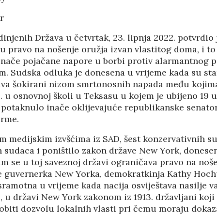
PANOPTICUM
03/04/2026
12/01/2026
r
injenih Država u četvrtak, 23. lipnja 2022. potvrdio 
IJA FORUM ILI
AKADEMSKE VEZE:
 pravo na nošenje oružja izvan vlastitog doma, i to 
ROP GALERIJA
ULOGA KINE U
HRVATSKOJ
/2026
 inače pojačane napore u borbi protiv alarmantnog p
07/01/2026
m. Sudska odluka je donesena u vrijeme kada su sta
NJE FIZIKE U
ava šokirani nizom smrtonosnih napada među kojima 
KORIJENI HRVATSKOG
I POLITIKE
. u osnovnoj školi u Teksasu u kojem je ubijeno 19 u
NACIONALIZMA
/2026
je potaknulo inače oklijevajuće republikanske senato
29/12/2025
orme.
SU OGROMNE
ZNANOST U SLUŽBI
E REZERVE U
 medijskim izvšćima iz SAD, šest konzervativnih s
FESTIVALA ISTINE
I?
ih sudaca i poništilo zakon države New York, donesen
22/12/2025
/2026
NETR
im se u toj saveznoj državi ograničava pravo na noše
11/05
 guvernerka New Yorka, demokratkinja Kathy Hoch
ANOVA
POKLONICI BRANKA
sramotna u vrijeme kada nacija osviještava nasilje v
ŠTINA: NAKON
MAMULE U MARŠU
SA STIGLI
PROTIV HR
 u državi New York zakonom iz 1913. državljani koji 
I
08/12/2025
obiti dozvolu lokalnih vlasti pri čemu moraju dokaz