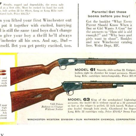
05/08
HRVATI U VOJVODINI
ESTALIM
OSUĐENI NA
NIMA
ASIMILACIJU
ay