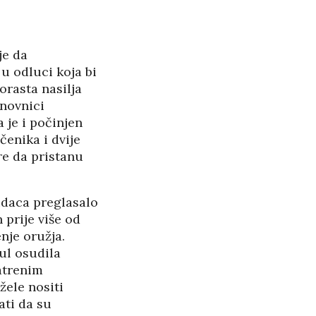
PANOPTICUM
27/05/2026
je da
RASPAD “SRPSKOG
u odluci koja bi
SVETA” U CRNOJ GORI
25/05/2026
orasta nasilja
novnici
ŠTITI LI GAY LOBI
je i počinjen
MINISTRA HABIJANA?
čenika i dvije
25/05/2026
re da pristanu
140 GODINA HPD U
SJENI NERADA I
udaca preglasalo
 prije više od
ANSPARENTNOSTI
nje oružja.
/2026
ul osudila
atrenim
BETONARA OBULJEN
žele nositi
KORŽINEK
ati da su
14/04/2026