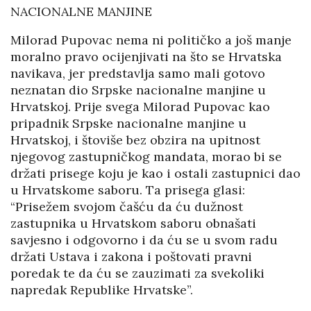
NACIONALNE MANJINE
Milorad Pupovac nema ni političko a još manje
moralno pravo ocijenjivati na što se Hrvatska
navikava, jer predstavlja samo mali gotovo
neznatan dio Srpske nacionalne manjine u
Hrvatskoj. Prije svega Milorad Pupovac kao
pripadnik Srpske nacionalne manjine u
Hrvatskoj, i štoviše bez obzira na upitnost
njegovog zastupničkog mandata, morao bi se
držati prisege koju je kao i ostali zastupnici dao
u Hrvatskome saboru. Ta prisega glasi:
“Prisežem svojom čašću da ću dužnost
zastupnika u Hrvatskom saboru obnašati
savjesno i odgovorno i da ću se u svom radu
držati Ustava i zakona i poštovati pravni
poredak te da ću se zauzimati za svekoliki
napredak Republike Hrvatske”.