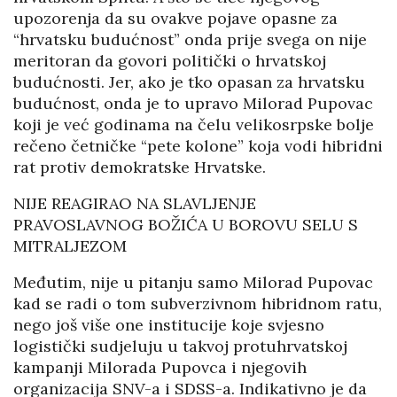
upozorenja da su ovakve pojave opasne za
“hrvatsku budućnost” onda prije svega on nije
meritoran da govori politički o hrvatskoj
budućnosti. Jer, ako je tko opasan za hrvatsku
budućnost, onda je to upravo Milorad Pupovac
koji je već godinama na čelu velikosrpske bolje
rečeno četničke “pete kolone” koja vodi hibridni
rat protiv demokratske Hrvatske.
NIJE REAGIRAO NA SLAVLJENJE
PRAVOSLAVNOG BOŽIĆA U BOROVU SELU S
MITRALJEZOM
Međutim, nije u pitanju samo Milorad Pupovac
kad se radi o tom subverzivnom hibridnom ratu,
nego još više one institucije koje svjesno
logistički sudjeluju u takvoj protuhrvatskoj
kampanji Milorada Pupovca i njegovih
organizacija SNV-a i SDSS-a. Indikativno je da