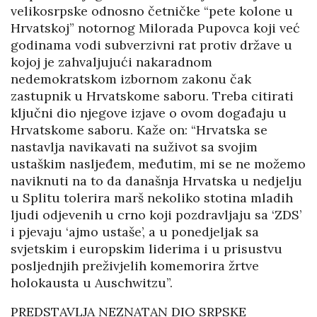
velikosrpske odnosno četničke “pete kolone u
Hrvatskoj” notornog Milorada Pupovca koji već
godinama vodi subverzivni rat protiv države u
kojoj je zahvaljujući nakaradnom
nedemokratskom izbornom zakonu čak
zastupnik u Hrvatskome saboru. Treba citirati
ključni dio njegove izjave o ovom događaju u
Hrvatskome saboru. Kaže on: “Hrvatska se
nastavlja navikavati na suživot sa svojim
ustaškim nasljeđem, međutim, mi se ne možemo
naviknuti na to da današnja Hrvatska u nedjelju
u Splitu tolerira marš nekoliko stotina mladih
ljudi odjevenih u crno koji pozdravljaju sa ‘ZDS’
i pjevaju ‘ajmo ustaše’, a u ponedjeljak sa
svjetskim i europskim liderima i u prisustvu
posljednjih preživjelih komemorira žrtve
holokausta u Auschwitzu”.
PREDSTAVLJA NEZNATAN DIO SRPSKE