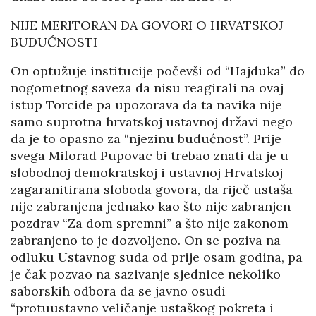
NIJE MERITORAN DA GOVORI O HRVATSKOJ
BUDUĆNOSTI
On optužuje institucije počevši od “Hajduka” do
nogometnog saveza da nisu reagirali na ovaj
istup Torcide pa upozorava da ta navika nije
samo suprotna hrvatskoj ustavnoj državi nego
da je to opasno za “njezinu budućnost”. Prije
svega Milorad Pupovac bi trebao znati da je u
slobodnoj demokratskoj i ustavnoj Hrvatskoj
zagaranitirana sloboda govora, da riječ ustaša
nije zabranjena jednako kao što nije zabranjen
pozdrav “Za dom spremni” a što nije zakonom
zabranjeno to je dozvoljeno. On se poziva na
odluku Ustavnog suda od prije osam godina, pa
je čak pozvao na sazivanje sjednice nekoliko
saborskih odbora da se javno osudi
“protuustavno veličanje ustaškog pokreta i