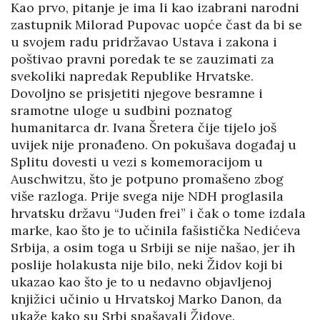
Kao prvo, pitanje je ima li kao izabrani narodni
zastupnik Milorad Pupovac uopće čast da bi se
u svojem radu pridržavao Ustava i zakona i
poštivao pravni poredak te se zauzimati za
svekoliki napredak Republike Hrvatske.
Dovoljno se prisjetiti njegove besramne i
sramotne uloge u sudbini poznatog
humanitarca dr. Ivana Šretera čije tijelo još
uvijek nije pronađeno. On pokušava događaj u
Splitu dovesti u vezi s komemoracijom u
Auschwitzu, što je potpuno promašeno zbog
više razloga. Prije svega nije NDH proglasila
hrvatsku državu “Juden frei” i čak o tome izdala
marke, kao što je to učinila fašistička Nedićeva
Srbija, a osim toga u Srbiji se nije našao, jer ih
poslije holakusta nije bilo, neki Židov koji bi
ukazao kao što je to u nedavno objavljenoj
knjižici učinio u Hrvatskoj Marko Danon, da
ukaže kako su Srbi spašavali Židove.