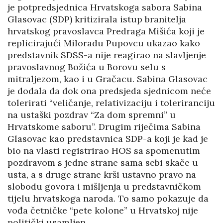
je potpredsjednica Hrvatskoga sabora Sabina
Glasovac (SDP) kritizirala istup branitelja
hrvatskog pravoslavca Predraga Mišića koji je
replicirajući Miloradu Pupovcu ukazao kako
predstavnik SDSS-a nije reagirao na slavljenje
pravoslavnog Božića u Borovu selu s
mitraljezom, kao i u Gračacu. Sabina Glasovac
je dodala da dok ona predsjeda sjednicom neće
tolerirati “veličanje, relativizaciju i toleriranciju
na ustaški pozdrav “Za dom spremni” u
Hrvatskome saboru”. Drugim riječima Sabina
Glasovac kao predstavnica SDP-a koji je kad je
bio na vlasti registrirao HOS sa spomenutim
pozdravom s jedne strane sama sebi skače u
usta, a s druge strane krši ustavno pravo na
slobodu govora i mišljenja u predstavničkom
tijelu hrvatskoga naroda. To samo pokazuje da
vođa četničke “pete kolone” u Hrvatskoj nije
politički usamljen.