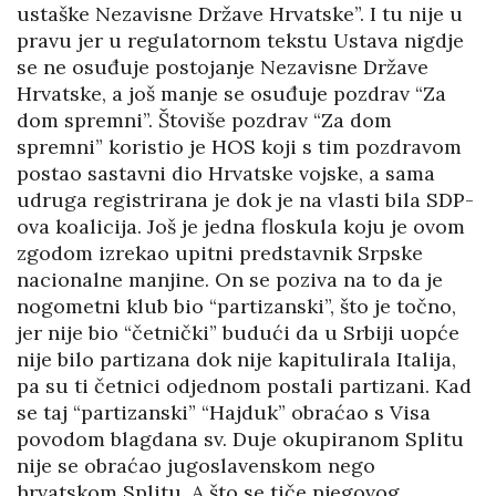
ustaške Nezavisne Države Hrvatske”. I tu nije u
pravu jer u regulatornom tekstu Ustava nigdje
se ne osuđuje postojanje Nezavisne Države
Hrvatske, a još manje se osuđuje pozdrav “Za
dom spremni”. Štoviše pozdrav “Za dom
spremni” koristio je HOS koji s tim pozdravom
postao sastavni dio Hrvatske vojske, a sama
udruga registrirana je dok je na vlasti bila SDP-
ova koalicija. Još je jedna floskula koju je ovom
zgodom izrekao upitni predstavnik Srpske
nacionalne manjine. On se poziva na to da je
nogometni klub bio “partizanski”, što je točno,
jer nije bio “četnički” budući da u Srbiji uopće
nije bilo partizana dok nije kapitulirala Italija,
pa su ti četnici odjednom postali partizani. Kad
se taj “partizanski” “Hajduk” obraćao s Visa
povodom blagdana sv. Duje okupiranom Splitu
nije se obraćao jugoslavenskom nego
hrvatskom Splitu. A što se tiče njegovog