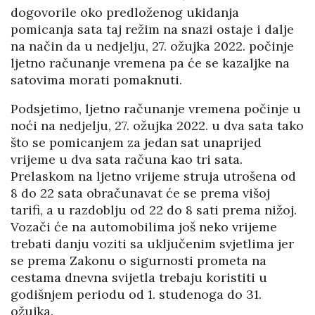
dogovorile oko predloženog ukidanja
pomicanja sata taj režim na snazi ostaje i dalje
na način da u nedjelju, 27. ožujka 2022. počinje
ljetno računanje vremena pa će se kazaljke na
satovima morati pomaknuti.
Podsjetimo, ljetno računanje vremena počinje u
noći na nedjelju, 27. ožujka 2022. u dva sata tako
što se pomicanjem za jedan sat unaprijed
vrijeme u dva sata računa kao tri sata.
Prelaskom na ljetno vrijeme struja utrošena od
8 do 22 sata obračunavat će se prema višoj
tarifi, a u razdoblju od 22 do 8 sati prema nižoj.
Vozači će na automobilima još neko vrijeme
trebati danju voziti sa uključenim svjetlima jer
se prema Zakonu o sigurnosti prometa na
cestama dnevna svijetla trebaju koristiti u
godišnjem periodu od 1. studenoga do 31.
ožujka.