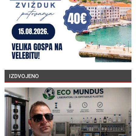
IZDVOJENO