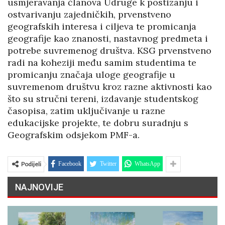
usmjeravanja članova Udruge k postizanju i
ostvarivanju zajedničkih, prvenstveno
geografskih interesa i ciljeva te promicanja
geografije kao znanosti, nastavnog predmeta i
potrebe suvremenog društva. KSG prvenstveno
radi na koheziji među samim studentima te
promicanju značaja uloge geografije u
suvremenom društvu kroz razne aktivnosti kao
što su stručni tereni, izdavanje studentskog
časopisa, zatim uključivanje u razne
edukacijske projekte, te dobru suradnju s
Geografskim odsjekom PMF-a.
Podijeli
Facebook
Twitter
WhatsApp
NAJNOVIJE