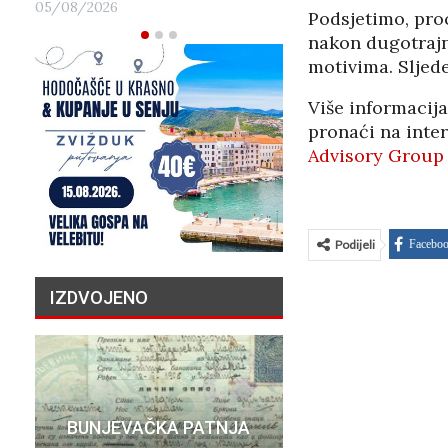
05/08/2026
Podsjetimo, proc
nakon dugotrajn
motivima. Sljede
Više informacij
pronaći na inte
Advisory Group
Podijeli
Facebo
IZDVOJENO
PRIČA O N
BUNJEVAČKA PATNJA
MILIJU