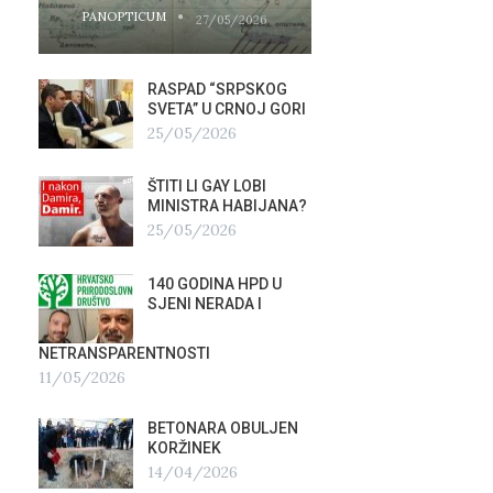
PANOPTICUM
PANOPTICUM
27/05/2026
RASPAD “SRPSKOG
GALER
SVETA” U CRNOJ GORI
AGITP
25/05/2026
04/03
ŠTITI LI GAY LOBI
NEZNA
G
MINISTRA HABIJANA?
SLUŽB
25/05/2026
16/02
140 GODINA HPD U
ČIJE 
SJENI NERADA I
ZLATN
ITALIJ
12/02
NETRANSPARENTNOSTI
11/05/2026
TUĐM
OSTAV
BETONARA OBULJEN
AIRBU
KORŽINEK
RAFAL
14/04/2026
17/01/2026