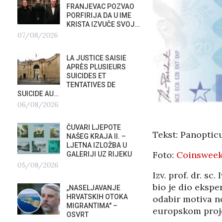
FRANJEVAC POZVAO
ORKE
PORFIRIJA DA U IME
POTAP
KRISTA IZVUČE SVOJ…
04/0
07/08/2026
G
PREDS
LA JUSTICE SAISIE
PRIS
APRÈS PLUSIEURS
OTVOR
SUICIDES ET
VRBOS
TENTATIVES DE
FESTIVALA
SUICIDE AU…
02/08/2026
A
06/08/2026
NATAS
ČUVARI LJEPOTE
SU ST
Tekst: Panopti
NAŠEG KRAJA II. –
HOTEL
LJETNA IZLOŽBA U
U RIJ
Foto:
Coinsweek
GALERIJI UZ RIJEKU
02/08/2026
05/08/2026
Izv. prof. dr. s
MOBIL
bio je dio eksp
„NASELJAVANJE
REPUB
HRVATSKIH OTOKA
odabir motiva n
02/08
MIGRANTIMA″ –
europskom proj
OSVRT