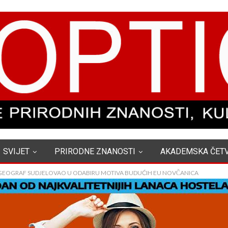
SVIJET
PRIRODNE ZNANOSTI
AKADEMSKA ČET
GEOGRAF SUDJELOVAO U ODABIRU MOTIVA BUDUĆIH EU NOVČANICA