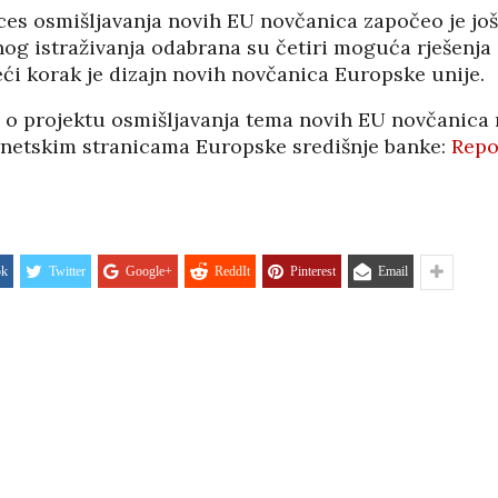
05/08
es osmišljavanja novih EU novčanica započeo je još 
og istraživanja odabrana su četiri moguća rješenja
ći korak je dizajn novih novčanica Europske unije.
a o projektu osmišljavanja tema novih EU novčanica
rnetskim stranicama Europske središnje banke:
Repo
ok
Twitter
Google+
ReddIt
Pinterest
Email
HRVATI U VOJVODINI
ESTALIM
OSUĐENI NA
NIMA
ASIMILACIJU