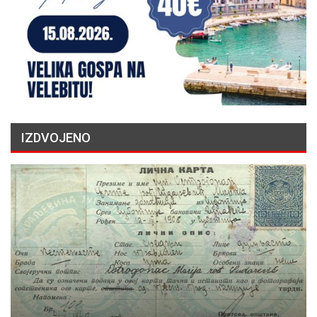
IZDVOJENO