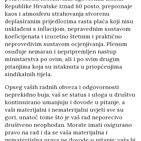
Republike Hrvatske iznad 80 posto, prepoznaje
kaos i atmosferu strahovanja stvorenu
deplasiranim prijedlozima rasta plaća koji nisu
usklađeni s inflacijom, nepravednim sustavom
koeficijenata i izuzetno štetnim i praktično
neprovedivim sustavom ocjenjivanja. Plenum
osuđuje nemaran i nepripremljen nastup
ministarstva po ovim, ali i po svim drugim
pitanjima koja su istaknuta u priopćenjima
sindikalnih tijela.
Opseg vaših radnih obveza i odgovornosti
neprekidno buja, vaš se status i uloga u društvu
kontinuirano umanjuju i dovode u pitanje, a
vaši materijalni i nematerijalni uvjeti sve su
gori, unatoč tome što je vaš rad neporecivo
društveno neophodan. Morate imati osigurano
pravo na rad i da se vaša materijalna i
nematerijalna prava ne dovode u pitanje; vaša bi