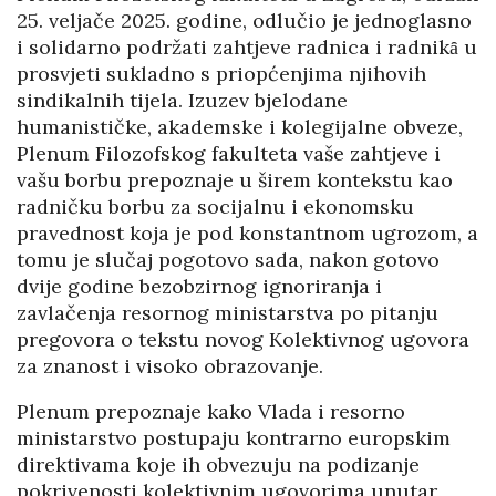
25. veljače 2025. godine, odlučio je jednoglasno
i solidarno podržati zahtjeve radnica i radnikȃ u
prosvjeti sukladno s priopćenjima njihovih
sindikalnih tijela. Izuzev bjelodane
humanističke, akademske i kolegijalne obveze,
Plenum Filozofskog fakulteta vaše zahtjeve i
vašu borbu prepoznaje u širem kontekstu kao
radničku borbu za socijalnu i ekonomsku
pravednost koja je pod konstantnom ugrozom, a
tomu je slučaj pogotovo sada, nakon gotovo
dvije godine bezobzirnog ignoriranja i
zavlačenja resornog ministarstva po pitanju
pregovora o tekstu novog Kolektivnog ugovora
za znanost i visoko obrazovanje.
Plenum prepoznaje kako Vlada i resorno
ministarstvo postupaju kontrarno europskim
direktivama koje ih obvezuju na podizanje
pokrivenosti kolektivnim ugovorima unutar