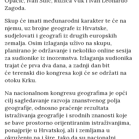
Opačić, Ivan Šulc, Ružica Vuk i Ivan Leonardo
Zagoda.
Skup će imati međunarodni karakter te će na
njemu, uz brojne geografe iz Hrvatske,
sudjelovati i geografi iz drugih europskih
zemalja. Osim izlaganja uživo na skupu,
planirano je održavanje i nekoliko online sesija
za sudionike iz inozemstva. Izlaganja sudionika
trajat će prva dva dana, a zadnji dan bit
će terenski dio kongresa koji će se održati na
otoku Krku.
Na nacionalnom kongresu geografima je opći
cilj sagledavanje razvoja znanstvenog polja
geografije, odnosno praćenje rezultata
istraživanja geografije i srodnih znanosti koje
se bave prostorno orijentiranim istraživanjima,
ponajprije u Hrvatskoj, ali i zemljama u
okruženju pa i šire, tako da su nacionalni