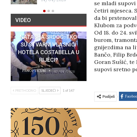
17/01/2026
se mladi supovi 
četiri mjeseca. 
da bi prstenoval
VIDEO
Klubom za podvo
Od 18. do 24. s
NATASHA SRDOC: TKO
burom, tramonta
SU STVARNI VLASNICI
gnijezdima na li
HOTELA COSTABELLA U
Bančo, Filip Brdo
RIJECI?
Goran Sušić, te
supovi sretno po
PANOPTICUM
02/08/2026
PRETHODNO
SLJEDEĆI
1 of 147
Podijeli
Facebo