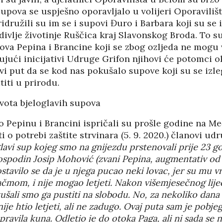
KORIS
supova se uspješno oporavljalo u volijeri Oporavili
04/08
idružili su im se i supovi Đuro i Barbara koji su se i
divlje životinje Ruščica kraj Slavonskog Broda. To 
va Pepina i Brancine koji se zbog ozljeda ne mogu v
ujući inicijativi Udruge Grifon njihovi će potomci ok
rvi put da se kod nas pokušalo supove koji su se izle
titi u prirodu.
ivota bjeloglavih supova
o Pepinu i Brancini ispričali su prošle godine na 
i o potrebi zaštite strvinara (5. 9. 2020.) članovi ud
lavi sup kojeg smo na gnijezdu prstenovali prije 23 go
gospodin Josip Mohović (zvani Pepina, augmentativ od 
stavilo se da je u njega pucao neki lovac, jer su mu vra
 sačmom, i nije mogao letjeti. Nakon višemjesečnog lij
ušali smo ga pustiti na slobodu. No, za nekoliko dana 
HRVATI U VOJVODINI
nije htio letjeti, ali ne zadugo. Ovaj puta sam je pobj
ESTALIM
OSUĐENI NA
pravila kuna. Odletio je do otoka Paga, ali ni sada se n
NIMA
ASIMILACIJU