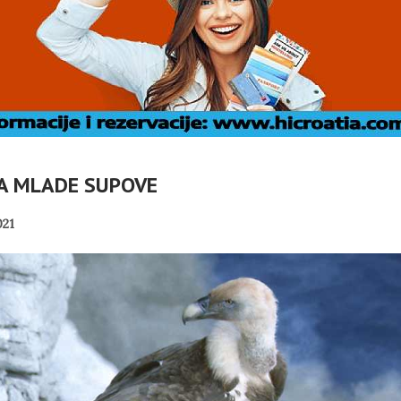
ZA MLADE SUPOVE
21
A: ZAŠTO
HRVATSKA POVIJEST
MJERNO
POD KONTROLOM
DRILICE?
SRPSKE POLITIKE
PANOPTICUM
04/08/2026
01/08/2026
JEDNIK RH
MIROVINE IZ DRUGOG