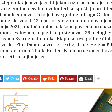
izlegnu krajem veljače i tijekom ožujka, a ostaju u 
Svake godine u svibnju volonteri se spuštaju po liti
i mlade supove. Tako je i ove godine udruga Grifon 
dne aktivnosti “3. maj” organizirala prstenovanje 
vibnja 2021., unatoč danima s kišom, povremeno snaž
nom i valovima, uspjeli su prstenovati 39 bjeloglav
ticama Kvarnerskih otoka. Ekipu su ove godine činil
včak – File, Damir Lovretić – Fritz, dr. sc. Helena Bil
 kapetan broda Nikola Kesten. Nadamo se da će i ovo
letjeti za koji mjesec.
ok
Twitter
Google+
ReddIt
Pinterest
Email