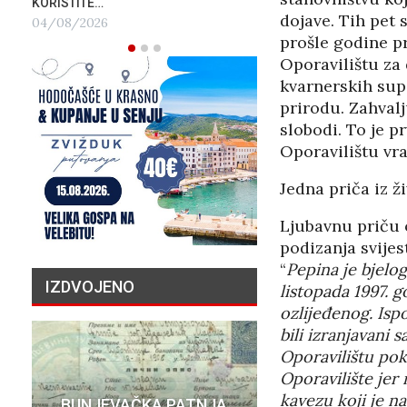
KORISTITE…
dojave. Tih pet 
04/08/2026
prošle godine pr
Oporavilištu za 
kvarnerskih supo
prirodu. Zahvalj
slobodi. To je p
Oporavilištu vra
Jedna priča iz ž
Ljubavnu priču 
podizanja svijest
“
Pepina je bjelog
IZDVOJENO
listopada 1997. 
ozlijeđenog. Ispo
bili izranjavani
Oporavilištu pok
Oporavilište jer 
PRIČA O N
kavezu koji je na
BUNJEVAČKA PATNJA
MILIJU