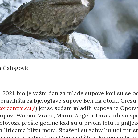
USTVOVAO
STUPA SU
ENJU 3.
NEISPLATIVE?
KA FILM
31/07/2026
SUICI
06/08
U OMIŠLJU OTVORENA
IZLOŽBA MARGERITE
HA SRDOC: TKO
RAKIĆ
VARNI VLASNICI
30/07/2026
A COSTABELLA
ECI?
HRVATSKA MEĐU
05/08
a Čalogović
VODEĆIM ZEMLJAMA
EU PO KUPNJI E-
NI TURIZAM
KNJIGA I
LIKE HRVATSKE
AUDIOKNJIGA
/2026
29/07/2026
ja 2021. bio je važni dan za mlade supove koji su se o
oravilišta za bjeloglave supove Beli na otoku Cresu
05/08
TKO JE KANDIDAT ZA
IČKU KASTU
itorcentre.eu/
) jer se sedam mladih supova iz Oporav
PREDSJEDNIKA HOO?
I MANJAK
upovi Wuhan, Vranc, Marin, Angel i Taras bili su sp
KRATSKIH
29/07/2026
 kolovoza prošle godine kad su u prvom letu iz gnijez
DNOSTI I
a liticama blizu mora. Spašeni su zahvaljujući turis
i su javili, a djelatnici Oporavilišta u Belom su brzo