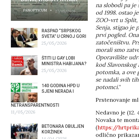
na slobodi pa je 
PANOPTICUM
PANOPTICUM
27/05/2026
od 1998. ostao j
ZOO-vrt u Split, 
Senja, stigao je
RASPAD “SRPSKOG
GALER
prvi pogled. Ona 
SVETA” U CRNOJ GORI
AGITP
zatočeništvu. Pr
25/05/2026
04/03
morali smo zatvo
Oporavilište udr
ŠTITI LI GAY LOBI
NEZNA
G
kod Slavonskog Br
MINISTRA HABIJANA?
SLUŽB
25/05/2026
16/02
potomka, a ove g
se nadali svih t
140 GODINA HPD U
ČIJE 
potomci.
”
SJENI NERADA I
ZLATN
ITALIJ
Prstenovanje m
12/02
NETRANSPARENTNOSTI
Nedavno je (12. 
11/05/2026
TUĐM
Novaka te mont
OSTAV
(
https://hrtpri
BETONARA OBULJEN
AIRBU
KORŽINEK
odlično prikazan
RAFAL
14/04/2026