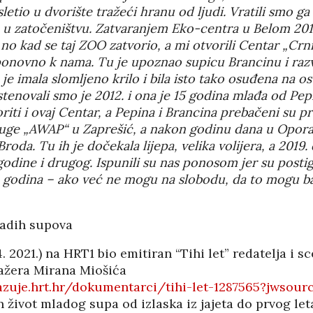
sletio u dvorište tražeći hranu od ljudi. Vratili smo ga
PANOPTICUM
03/04/2026
12/01/2026
e u zatočeništvu. Zatvaranjem Eko-centra u Belom 201
no kad se taj ZOO zatvorio, a mi otvorili Centar „Crnik
 ponovno k nama. Tu je upoznao supicu Brancinu i razvi
IJA FORUM ILI
AKADEMSKE VEZE:
je imala slomljeno krilo i bila isto tako osuđena na o
ROP GALERIJA
ULOGA KINE U
stenovali smo je 2012. i ona je 15 godina mlađa od Pep
HRVATSKOJ
/2026
07/01/2026
riti i ovaj Centar, a Pepina i Brancina prebačeni su p
uge „AWAP“ u Zaprešić, a nakon godinu dana u Oporav
NJE FIZIKE U
KORIJENI HRVATSKOG
oda. Tu ih je dočekala lijepa, velika volijera, a 2019.
I POLITIKE
NACIONALIZMA
/2026
odine i drugog. Ispunili su nas ponosom jer su post
29/12/2025
ih godina – ako već ne mogu na slobodu, da to mogu b
SU OGROMNE
ZNANOST U SLUŽBI
E REZERVE U
FESTIVALA ISTINE
I?
ladih supova
22/12/2025
/2026
NETR
4. 2021.) na HRT1 bio emitiran “Tihi let” redatelja i s
11/05
ANOVA
POKLONICI BRANKA
ažera Mirana Miošića
ŠTINA: NAKON
MAMULE U MARŠU
kazuje.hrt.hr/dokumentarci/tihi-let-1287565?jwsour
SA STIGLI
PROTIV HR
 život mladog supa od izlaska iz jajeta do prvog le
I
08/12/2025