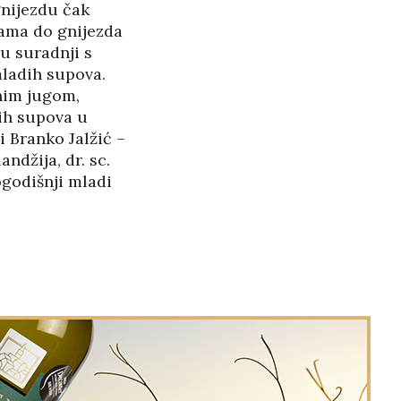
gnijezdu čak
cama do gnijezda
u suradnji s
mladih supova.
nim jugom,
ih supova u
i Branko Jalžić –
andžija, dr. sc.
godišnji mladi