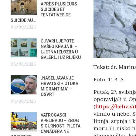
APRÈS PLUSIEURS
PRIS
SUICIDES ET
OTVOR
TENTATIVES DE
VRBOS
SUICIDE AU…
FESTIVALA
06/08/2026
02/08/2026
A
ČUVARI LJEPOTE
NATAS
NAŠEG KRAJA II. –
SU ST
LJETNA IZLOŽBA U
HOTEL
GALERIJI UZ RIJEKU
U RIJ
05/08/2026
02/08/2026
Tekst: dr. Marin
„NASELJAVANJE
MOBIL
Foto: T. B. A.
HRVATSKIH OTOKA
REPUB
MIGRANTIMA″ –
02/08
Petak, 27. svibn
OSVRT
oporavljali u Op
05/08/2026
SUBOT
(
https://belivis
?
KRAS
vinulo u nebo. S
VATROGASCI
DEMO
lipnja, srpnja i
APELIRAJU – ZBOG
VRIJE
SIGURNOSTI PILOTA
PLURALIZMA –…
moru ili nisko n
CANADERA NE
01/08/2026
stanovništvu koj