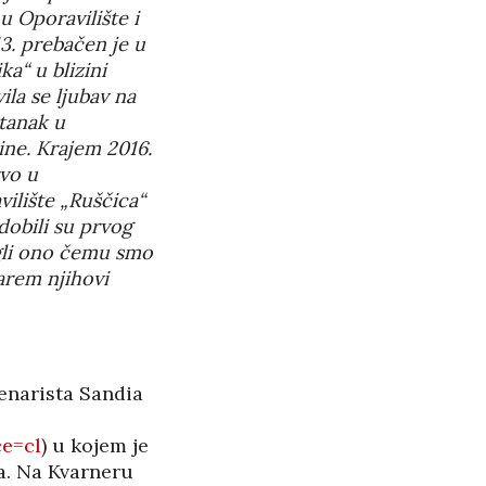
 u Oporavilište i
PANOPTICUM
27/05/2026
3. prebačen je u
a“ u blizini
la se ljubav na
RASPAD “SRPSKOG
stanak u
SVETA” U CRNOJ GORI
ine. Krajem 2016.
25/05/2026
rvo u
ilište „Ruščica“
ŠTITI LI GAY LOBI
 dobili su prvog
MINISTRA HABIJANA?
25/05/2026
igli ono čemu smo
arem njihovi
140 GODINA HPD U
SJENI NERADA I
ANSPARENTNOSTI
cenarista Sandia
/2026
ce=cl
) u kojem je
BETONARA OBULJEN
KORŽINEK
ta. Na Kvarneru
14/04/2026