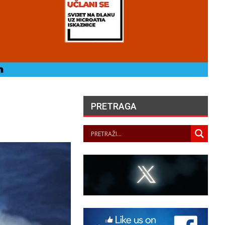
PRETRAGA
HERCEGOVAČKI
FRANJEVAC POZVAO
PORFIRIJA DA U IME
KRISTA IZVUČE SVOJ
NAROD IZ…
PANOPTICUM
07/08/2026
LA JUSTICE SAISIE