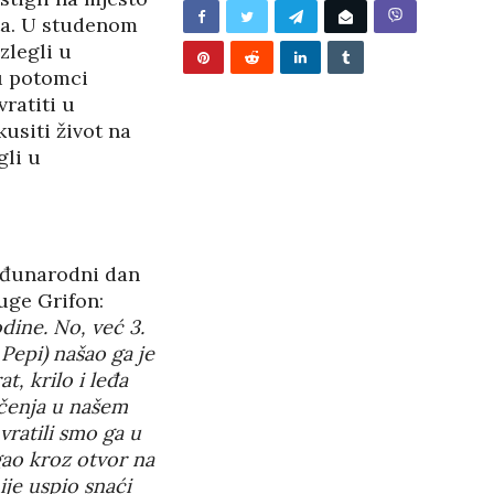
TITE…
šta. U studenom
/2026
zlegli u
su potomci
ratiti u
usiti život na
gli u
Međunarodni dan
ruge Grifon:
dine. No, već 3.
Pepi) našao ga je
t, krilo i leđa
ečenja u našem
vratili smo ga u
egao kroz otvor na
ije uspio snaći
BUNJEVAČKA PATNJA