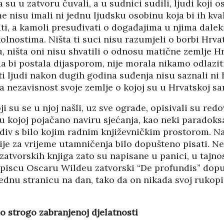
 su u zatvoru čuvali, a u sudnici sudili, ljudi koji 
 nisu imali ni jednu ljudsku osobinu koja bi ih kval
i, a kamoli presuđivati o događajima u njima dalek
olnostima. Ništa ti suci nisu razumjeli o borbi Hrva
 ništa oni nisu shvatili o odnosu matične zemlje Hr
da bi postala dijasporom, nije morala nikamo odlazit
a ti ljudi nakon dugih godina suđenja nisu saznali ni h
za nezavisnost svoje zemlje o kojoj su u Hrvatskoj sa
ji su se u njoj našli, uz sve ograde, opisivali su red
 kojoj pojačano naviru sjećanja, kao neki paradoksa
ediv s bilo kojim radnim književničkim prostorom. 
ije za vrijeme utamničenja bilo dopušteno pisati. N
zatvorskih knjiga zato su napisane u panici, u tajnos
piscu Oscaru Wildeu zatvorski “De profundis” dopus
ednu stranicu na dan, tako da on nikada svoj rukopi
o strogo zabranjenoj djelatnosti