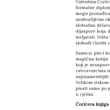
Valentina Ćorića
formalne diplome
mogu prosuđivat
neshvatljivim ok
slobodnu državu,
dijaspore koja, 
iseljavati. Ništ
slobodi i borbi 
Samicu, pisci ko
magičnu kutiju u
koji je neuspor
zatvorenicima n
najznamenitijih 
Velikom irskom 
pisati samo po j
u cjelini.
Ćorićeva knjiga 