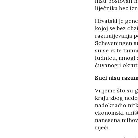
nisu poštovali n
liječnika bez i
Hrvatski je gen
kojoj se bez obzi
razumijevanja p
Scheveningen su
su se iz te tamn
ludnicu, mnogi s
čuvanog i okrutn
Suci nisu razum
Vrijeme što su g
kraju zbog nedo
nadoknadio nitk
ekonomski uništi
nanesena njihovi
riječi.