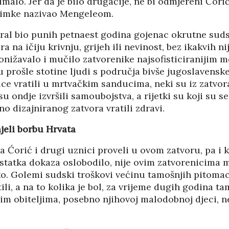
imalo. Jer da je bilo drugačije, ne bi odmjereni Ćori
znimke nazivao Mengeleom.
eral bio punih petnaest godina gojenac okrutne sud
ra na ičiju krivnju, grijeh ili nevinost, bez ikakvih ni
onižavalo i mučilo zatvorenike najsofisticiranijim 
 prošle stotine ljudi s područja bivše jugoslavensk
ice vratili u mrtvačkim sanducima, neki su iz zatvor
u ondje izvršili samoubojstva, a rijetki su koji su s
o dizajniranog zatvora vratili zdravi.
jeli borbu Hrvata
a Ćorić i drugi uznici proveli u ovom zatvoru, pa i k
statka dokaza oslobodilo, nije ovim zatvorenicima m
o. Golemi sudski troškovi većinu tamošnjih pitoma
li, a na to kolika je bol, za vrijeme dugih godina ta
m obiteljima, posebno njihovoj malodobnoj djeci, ne 