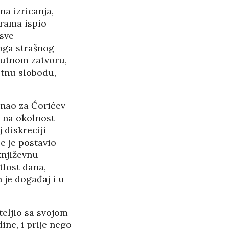
PANOPTICUM
na izricanja,
27/05/2026
erama ispio
osve
RASPAD “SRPSKOG
oga strašnog
SVETA” U CRNOJ GORI
rutnom zatvoru,
25/05/2026
etnu slobodu,
ŠTITI LI GAY LOBI
MINISTRA HABIJANA?
znao za Ćorićev
25/05/2026
n na okolnost
 diskreciji
140 GODINA HPD U
e je postavio
SJENI NERADA I
književnu
ANSPARENTNOSTI
tlost dana,
/2026
 je događaj i u
BETONARA OBULJEN
KORŽINEK
eljio sa svojom
14/04/2026
ne, i prije nego