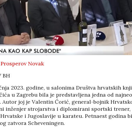
 NAMJERNO
POD KONTROLOM
AJU JEDRILICE?
SRPSKE POLITIKE
8/2026
01/08/2026
07/08
JEDNIK RH
MIROVINE IZ DRUGOG
USTVOVAO
STUPA SU
ENJU 3.
NEISPLATIVE?
KA FILM
31/07/2026
SUICI
U OMIŠLJU OTVORENA
06/08
 Prosperov Novak
IZLOŽBA MARGERITE
HA SRDOC: TKO
RAKIĆ
V BH
VARNI VLASNICI
30/07/2026
A COSTABELLA
ECI?
ečnja 2023. godine, u salonima Društva hrvatskih kn
HRVATSKA MEĐU
čića u Zagrebu bila je predstavljena jedna od najneo
VODEĆIM ZEMLJAMA
05/08
. Autor joj je Valentin Ćorić, general-bojnik Hrvatsk
EU PO KUPNJI E-
NI TURIZAM
KNJIGA I
i inženjer strojarstva i diplomirani sportski trener,
LIKE HRVATSKE
AUDIOKNJIGA
Hrvatske i Jugoslavije u karateu. Petnaest godina bi
/2026
29/07/2026
og zatvora Scheveningen.