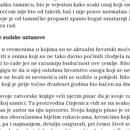
hašku tamnicu, bio je svjestan kako svaki onaj koji o
srećom nije bio od takvih, baš i nije posve normalan. 
koje je od tamničke propasti spasio bogat unutarnji ž
za rad.
e sudske ustanove
 u vremenima u kojima su se aktualni hrvatski moćn
iti s onima koji su ne tako davno počinili zlodjela
ni to rade jer ne razumiju budućnost ove zemlje. Bil
jigu te da u njoj osluhnu hrvatstvo onoga koji se n
e ne hvali ni nevinošću niti se uzdiže u pobjedi. Bil
koji je prije točno dvadeset godina bio bačen na dn
voje zatvorske knjige veli njezin pisac da je svoje 
koj samici. Ta proizvodna činjenica vidi se na svakoj
nas je autor na nju upozorio. Svoju knjigu pisao je 
ma oboružanima bijelim rukavicama, krvnicima koji 
 pa i najmanjem, detalju osigurali, pri čemu život 