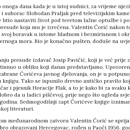
PANOPTICUM
o onoga dana kada je u istoj sudnici, za vrijeme njezi
03/04/2026
12/01/2026
j i suborac Slobodan Praljak pred televizijskim kam
ije htio nastaviti život pod teretom lažne optužbe i p
IJA FORUM ILI
AKADEMSKE VEZE:
presude koja mu je izrečena. Valentin Ćorić nakon t
ROP GALERIJA
ULOGA KINE U
e svoj boravak u istome hladnom i bezmirisnom i ok
HRVATSKOJ
/2026
ernoga mora. Bio je konačno pušten, doduše na uvj
07/01/2026
NJE FIZIKE U
KORIJENI HRVATSKOG
I POLITIKE
ju presude izdavač Josip Pavičić, koji je već prije 
NACIONALIZMA
/2026
29/12/2025
 otisnuo u obliku koji danas predstavljamo. Upozore
abrane Ćorićeva javnog djelovanja, on je u potpunoj
SU OGROMNE
ZNANOST U SLUŽBI
knjigu. Tako se ispunilo drevno antičko pravilo koj
E REZERVE U
FESTIVALA ISTINE
I?
ičar i pjesnik Horacije Flak, a to je kako bi za svaku 
22/12/2025
/2026
NETR
obro da u ladici piščevoj, prije nego što ugleda svje
11/05
 godina. Sedmogodišnji zapt Ćorićeve knjige izniman
ANOVA
POKLONICI BRANKA
koj literaturi.
ŠTINA: NAKON
MAMULE U MARŠU
SA STIGLI
PROTIV HR
 međunarodnom zatvoru Valentin Ćorić se sprijat
I
08/12/2025
bro obrazovani Hercegovac, rođen u Paoči 1956. godi