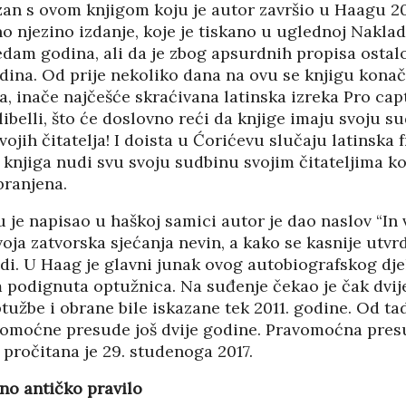
05/08
zan s ovom knjigom koju je autor završio u Haagu 20
no njezino izdanje, koje je tiskano u uglednoj Nakladi
sedam godina, ali da je zbog apsurdnih propisa osta
ina. Od prije nekoliko dana na ovu se knjigu kona
va, inače najčešće skraćivana latinska izreka Pro cap
libelli, što će doslovno reći da knjige imaju svoju 
ojih čitatelja! I doista u Ćorićevu slučaju latinska 
 knjiga nudi svu svoju sudbinu svojim čitateljima ko
branjena.
u je napisao u haškoj samici autor je dao naslov “In v
voja zatvorska sjećanja nevin, a kako se kasnije utvrd
udi. U Haag je glavni junak ovog autobiografskog dje
 podignuta optužnica. Na suđenje čekao je čak dvije
ptužbe i obrane bile iskazane tek 2011. godine. Od ta
vomoćne presude još dvije godine. Pravomoćna pre
HRVATI U VOJVODINI
pročitana je 29. studenoga 2017.
ESTALIM
OSUĐENI NA
no antičko pravilo
NIMA
ASIMILACIJU