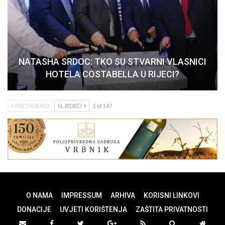
NATASHA SRDOC: TKO SU STVARNI VLASNICI
HOTELA COSTABELLA U RIJECI?
PRETHODNO
SLJEDEĆI
1 of 147
O NAMA
IMPRESSUM
ARHIVA
KORISNI LINKOVI
DONACIJE
UVJETI KORIŠTENJA
ZAŠTITA PRIVATNOSTI