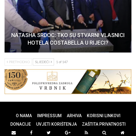
NATASHA SRDOC: TKO SU STVARNI VLASNICI
HOTELA COSTABELLA U RIJECI?
PRETHODNO
SLJEDEĆI
1 of 147
O NAMA
IMPRESSUM
ARHIVA
KORISNI LINKOVI
DONACIJE
UVJETI KORIŠTENJA
ZAŠTITA PRIVATNOSTI