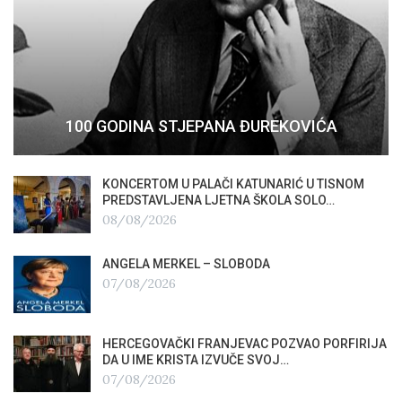
100 GODINA STJEPANA ĐUREKOVIĆA
KONCERTOM U PALAČI KATUNARIĆ U TISNOM
PREDSTAVLJENA LJETNA ŠKOLA SOLO…
08/08/2026
ANGELA MERKEL – SLOBODA
07/08/2026
HERCEGOVAČKI FRANJEVAC POZVAO PORFIRIJA
DA U IME KRISTA IZVUČE SVOJ…
07/08/2026