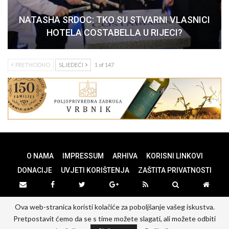
NATASHA SRDOC: TKO SU STVARNI VLASNICI
HOTELA COSTABELLA U RIJECI?
PRETHODNO
SLJEDEĆI
1 of 147
O NAMA
IMPRESSUM
ARHIVA
KORISNI LINKOVI
DONACIJE
UVJETI KORIŠTENJA
ZAŠTITA PRIVATNOSTI
Ova web-stranica koristi kolačiće za poboljšanje vašeg iskustva.
© 2026 - PANOPTICUM. All Rights Reserved.
Pretpostavit ćemo da se s time možete slagati, ali možete odbiti
Website Design:
PANOPTICUM