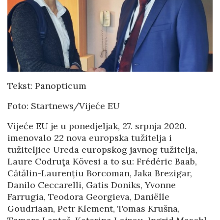
Tekst: Panopticum
Foto: Startnews/Vijeće EU
Vijeće EU je u ponedjeljak, 27. srpnja 2020.
imenovalo 22 nova europska tužitelja i
tužiteljice Ureda europskog javnog tužitelja,
Laure Codruţa Kövesi a to su: Frédéric Baab,
Cătălin-Laurențiu Borcoman, Jaka Brezigar,
Danilo Ceccarelli, Gatis Doniks, Yvonne
Farrugia, Teodora Georgieva, Daniëlle
Goudriaan, Petr Klement, Tomas Krušna,