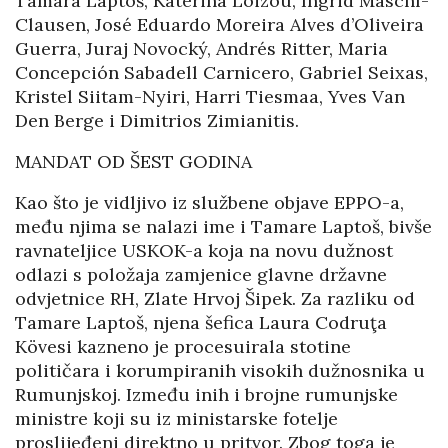
Tamara Laptoš, Katerina Loizou, Ingrid Maschl-
Clausen, José Eduardo Moreira Alves d’Oliveira
Guerra, Juraj Novocký, Andrés Ritter, Maria
Concepción Sabadell Carnicero, Gabriel Seixas,
Kristel Siitam-Nyiri, Harri Tiesmaa, Yves Van
Den Berge i Dimitrios Zimianitis.
MANDAT OD ŠEST GODINA
Kao što je vidljivo iz službene objave EPPO-a,
među njima se nalazi ime i Tamare Laptoš, bivše
ravnateljice USKOK-a koja na novu dužnost
odlazi s položaja zamjenice glavne državne
odvjetnice RH, Zlate Hrvoj Šipek. Za razliku od
Tamare Laptoš, njena šefica Laura Codruţa
Kövesi kazneno je procesuirala stotine
političara i korumpiranih visokih dužnosnika u
Rumunjskoj. Između inih i brojne rumunjske
ministre koji su iz ministarske fotelje
proslijeđeni direktno u pritvor. Zbog toga je