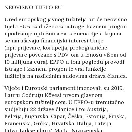
NEOVISNO TIJELO EU
Ured europskog javnog tužitelja bit će neovisno
tijelo EU-a zaduženo za istrage, kazneni progon
i podizanje optužnica za kaznena djela kojima
se narušavaju financijski interesi Unije
(npr. prijevare, korupcija, prekogranične
prijevare povezane s PDV-om u iznosu višem od
10 milijuna eura). EPPO u tom pogledu provodi
istrage i kazneni progon te vrši funkcije
tužitelja na nadležnim sudovima država članica.
Vijeće i Europski parlament imenovali su 2019.
Lauru Codruţu Kövesi prvom glavnom
europskom tužiteljicom. U EPPO-u trenutačno
sudjeluju 22 države članice i to: Austrija,
Belgija, Bugarska, Cipar, Češka, Estonija, Finska,
Francuska, Grčka, Hrvatska, Italija, Latvija,
Litva, Luksemburg, Malta, Nizozemska,