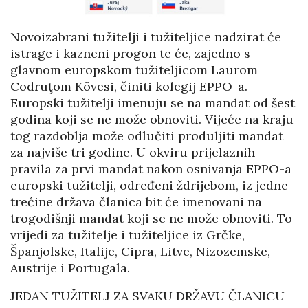
Novoizabrani tužitelji i tužiteljice nadzirat će
istrage i kazneni progon te će, zajedno s
glavnom europskom tužiteljicom Laurom
Codruţom Kövesi, činiti kolegij EPPO-a.
Europski tužitelji imenuju se na mandat od šest
godina koji se ne može obnoviti. Vijeće na kraju
tog razdoblja može odlučiti produljiti mandat
za najviše tri godine. U okviru prijelaznih
pravila za prvi mandat nakon osnivanja EPPO-a
europski tužitelji, određeni ždrijebom, iz jedne
trećine država članica bit će imenovani na
trogodišnji mandat koji se ne može obnoviti. To
vrijedi za tužitelje i tužiteljice iz Grčke,
Španjolske, Italije, Cipra, Litve, Nizozemske,
Austrije i Portugala.
JEDAN TUŽITELJ ZA SVAKU DRŽAVU ČLANICU