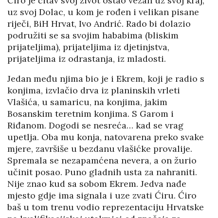
Ćiro je čitav svoj život ostao vezan uz svoj kraj,
uz svoj Dolac, u kom je rođen i velikan pisane
riječi, BiH Hrvat, Ivo Andrić. Rado bi dolazio
podružiti se sa svojim hababima (bliskim
prijateljima), prijateljima iz djetinjstva,
prijateljima iz odrastanja, iz mladosti.
Jedan među njima bio je i Ekrem, koji je radio s
konjima, izvlačio drva iz planinskih vrleti
Vlašića, u samaricu, na konjima, jakim
Bosanskim teretnim konjima. S Garom i
Riđanom. Dogodi se nesreća… kad se vrag
upetlja. Oba mu konja, natovarena preko svake
mjere, završiše u bezdanu vlašićke provalije.
Spremala se nezapamćena nevera, a on žurio
učinit posao. Puno gladnih usta za nahraniti.
Nije znao kud sa sobom Ekrem. Jedva nađe
mjesto gdje ima signala i uze zvati Ćiru. Ćiro
baš u tom trenu vodio reprezentaciju Hrvatske