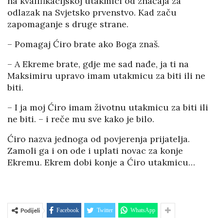
na kvalifikacijskoj utakmici od značaja za
odlazak na Svjetsko prvenstvo. Kad začu
zapomaganje s druge strane.
– Pomagaj Ćiro brate ako Boga znaš.
– A Ekreme brate, gdje me sad nađe, ja ti na
Maksimiru upravo imam utakmicu za biti ili ne
biti.
– I ja moj Ćiro imam životnu utakmicu za biti ili
ne biti. – i reče mu sve kako je bilo.
Ćiro nazva jednoga od povjerenja prijatelja.
Zamoli ga i on ode i uplati novac za konje
Ekremu. Ekrem dobi konje a Ćiro utakmicu…
Podijeli
Facebook
Twitter
WhatsApp