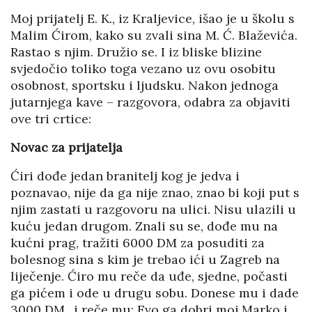
Moj prijatelj E. K., iz Kraljevice, išao je u školu s
Malim Ćirom, kako su zvali sina M. Ć. Blaževića.
Rastao s njim. Družio se. I iz bliske blizine
svjedočio toliko toga vezano uz ovu osobitu
osobnost, sportsku i ljudsku. Nakon jednoga
jutarnjega kave – razgovora, odabra za objaviti
ove tri crtice:
Novac za prijatelja
Ćiri dođe jedan branitelj kog je jedva i
poznavao, nije da ga nije znao, znao bi koji put s
njim zastati u razgovoru na ulici. Nisu ulazili u
kuću jedan drugom. Znali su se, dođe mu na
kućni prag, tražiti 6000 DM za posuditi za
bolesnog sina s kim je trebao ići u Zagreb na
liječenje. Ćiro mu reče da uđe, sjedne, počasti
ga pićem i ode u drugu sobu. Donese mu i dade
3000 DM., i reče mu: Evo ga dobri moj Marko i