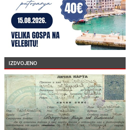
IZDVOJENO